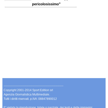
pericolosissimo"
--------------------------------------------------------------
Copyright 2001-2014 Sport Edition srl
Agenzia Giornalistica Multimediale.
Tutti i diritti riservati. p.IVA: 08847890012
E' vietata la riproduzione, totale o parziale, dei testi e delle immagini