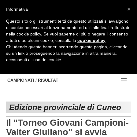
Top Menu
×
Informativa
Questo sito o gli strumenti terzi da questo utilizzati si avvalgono
di cookie necessari al funzionamento ed utili alle finalità illustrate
HOME
nella cookie policy. Se vuoi saperne di più o negare il consenso
a tutti o ad alcuni cookie, consulta la
cookie policy
.
BACHECA
Chiudendo questo banner, scorrendo questa pagina, cliccando
su un link o proseguendo la navigazione in altra maniera,
PROVINCE
acconsenti all’uso dei cookie.
EDIZIONE:
NOTIZIE
TORINO
NOTIZIE:
CAMPIONATI / RISULTATI
Contattaci
IVREA
VIDEO
Campionati e Risultati:
Cerca
PINEROLO
APPROFONDIMENTO
Edizione provinciale di Cuneo
NAZIONALI
CUNEO
NAZIONALI
REGIONALI
Il "Torneo Giovani Campioni-
ALESSANDRIA
DILETTANTI
Valter Giuliano" si avvia