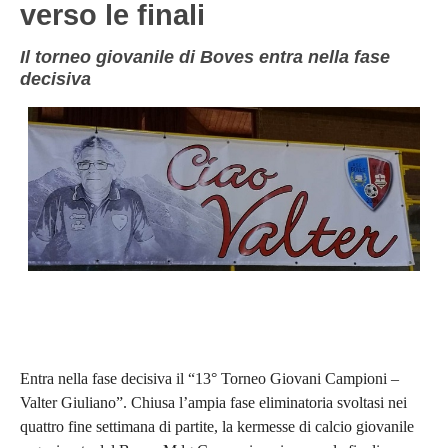
verso le finali
NOVARA
GIOVANILI
ASTI
SCUOLA CALCIO
Il torneo giovanile di Boves entra nella fase
decisiva
BIELLA
EVENTI
VERCELLI
SHOP
VERBANO-CUSIO-OSSOIA
AOSTA
Carica la tua Rosa
Entra nella fase decisiva il “13° Torneo Giovani Campioni –
Valter Giuliano”. Chiusa l’ampia fase eliminatoria svoltasi nei
quattro fine settimana di partite, la kermesse di calcio giovanile