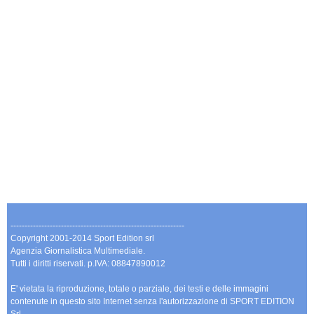
--------------------------------------------------------------
Copyright 2001-2014 Sport Edition srl
Agenzia Giornalistica Multimediale.
Tutti i diritti riservati. p.IVA: 08847890012
E' vietata la riproduzione, totale o parziale, dei testi e delle immagini
contenute in questo sito Internet senza l'autorizzazione di SPORT EDITION