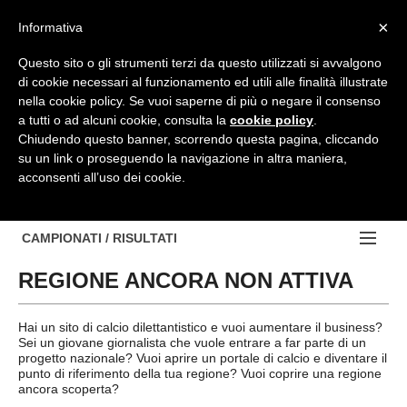
Top Menu
×
Informativa
Questo sito o gli strumenti terzi da questo utilizzati si avvalgono
di cookie necessari al funzionamento ed utili alle finalità illustrate
HOME
nella cookie policy. Se vuoi saperne di più o negare il consenso
a tutti o ad alcuni cookie, consulta la
cookie policy
.
BACHECA
Chiudendo questo banner, scorrendo questa pagina, cliccando
su un link o proseguendo la navigazione in altra maniera,
PROVINCE
acconsenti all’uso dei cookie.
EDIZIONE:
NOTIZIE
TORINO
NOTIZIE:
CAMPIONATI / RISULTATI
Contattaci
IVREA
VIDEO
REGIONE ANCORA NON ATTIVA
Campionati e Risultati:
Cerca
PINEROLO
APPROFONDIMENTO
NAZIONALI
Hai un sito di calcio dilettantistico e vuoi aumentare il business?
CUNEO
Sei un giovane giornalista che vuole entrare a far parte di un
NAZIONALI
REGIONALI
progetto nazionale? Vuoi aprire un portale di calcio e diventare il
punto di riferimento della tua regione? Vuoi coprire una regione
ALESSANDRIA
DILETTANTI
ancora scoperta?