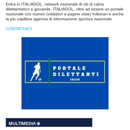
NOVARA
GIOVANILI
Entra in ITALIAGOL, network nazionale di siti di calcio
dilettantistico e giovanile. ITALIAGOL, oltre ad essere un portale
nazionale con numeri (visitatori e pagine viste) milionari è anche
ASTI
SCUOLA CALCIO
la più capillare agenzia di informazione sportiva nazionale.
BIELLA
EVENTI
CONTATTACI!
VERCELLI
SHOP
VERBANO-CUSIO-OSSOIA
AOSTA
Carica la tua Rosa
MULTIMEDIA