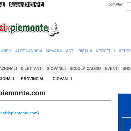
Contattaci
|
CUNEO
ALESSANDRIA
NOVARA
ASTI
BIELLA
VERCELLI
VERBA
AZIONALI
DILETTANTI
GIOVANILI
SCUOLA CALCIO
EVENTI
SHO
IONALI
PROVINCIALI
GIOVANILI
opiemonte.com
ocalciopiemonte.com
)