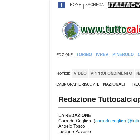
HOME
BACHECA
|
|
TORINO
IVREA
PINEROLO
EDIZIONE:
VIDEO
APPROFONDIMENTO
N
NOTIZIE:
NAZIONALI
REG
CAMPIONATI E RISULTATI:
Redazione Tuttocalci
LA REDAZIONE
Corrado Cagliero (
corrado.cagliero@tutt
Angelo Tosco
Luciano Pavesio