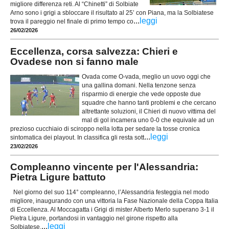
migliore differenza reti. Al “Chinetti” di Solbiate
Arno sono i grigi a sbloccare il risultato al 25’ con Piana, ma la Solbiatese
...
leggi
trova il pareggio nel finale di primo tempo co
26/02/2026
Eccellenza, corsa salvezza: Chieri e
Ovadese non si fanno male
Ovada come O-vada, meglio un uovo oggi che
una gallina domani. Nella tenzone senza
risparmio di energie che vede opposte due
squadre che hanno tanti problemi e che cercano
altrettante soluzioni, il Chieri di nuovo vittima del
mal di gol incamera uno 0-0 che equivale ad un
prezioso cucchiaio di sciroppo nella lotta per sedare la tosse cronica
...
leggi
sintomatica dei playout. In classifica gli resta sott
23/02/2026
Compleanno vincente per l'Alessandria:
Pietra Ligure battuto
Nel giorno del suo 114° compleanno, l’Alessandria festeggia nel modo
migliore, inaugurando con una vittoria la Fase Nazionale della Coppa Italia
di Eccellenza. Al Moccagatta i Grigi di mister Alberto Merlo superano 3-1 il
Pietra Ligure, portandosi in vantaggio nel girone rispetto alla
...
leggi
Solbiatese.