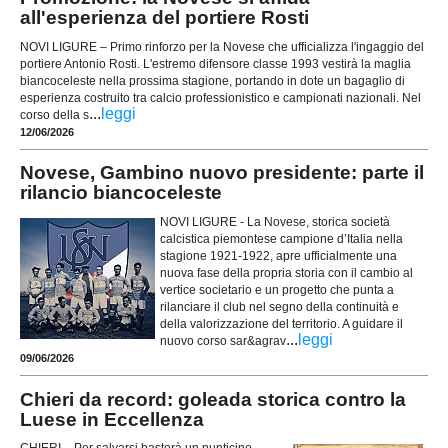
all'esperienza del portiere Rosti
NOVI LIGURE – Primo rinforzo per la Novese che ufficializza l'ingaggio del
portiere Antonio Rosti. L'estremo difensore classe 1993 vestirà la maglia
biancoceleste nella prossima stagione, portando in dote un bagaglio di
esperienza costruito tra calcio professionistico e campionati nazionali. Nel
...
leggi
corso della s
12/06/2026
Novese, Gambino nuovo presidente: parte il
rilancio biancoceleste
NOVI LIGURE - La Novese, storica società
calcistica piemontese campione d’Italia nella
stagione 1921-1922, apre ufficialmente una
nuova fase della propria storia con il cambio al
vertice societario e un progetto che punta a
rilanciare il club nel segno della continuità e
della valorizzazione del territorio. A guidare il
...
leggi
nuovo corso sar&agrav
09/06/2026
Chieri da record: goleada storica contro la
Luese in Eccellenza
CHIERI – Per salvarsi basterà un punticino,