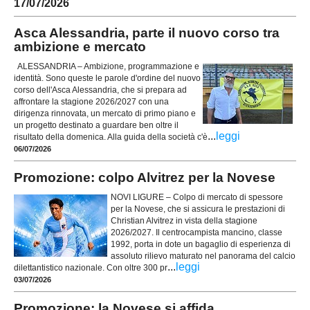
17/07/2026
Asca Alessandria, parte il nuovo corso tra
ambizione e mercato
ALESSANDRIA – Ambizione, programmazione e
identità. Sono queste le parole d'ordine del nuovo
corso dell'Asca Alessandria, che si prepara ad
affrontare la stagione 2026/2027 con una
dirigenza rinnovata, un mercato di primo piano e
un progetto destinato a guardare ben oltre il
...
leggi
risultato della domenica. Alla guida della società c'è
06/07/2026
Promozione: colpo Alvitrez per la Novese
NOVI LIGURE – Colpo di mercato di spessore
per la Novese, che si assicura le prestazioni di
Christian Alvitrez in vista della stagione
2026/2027. Il centrocampista mancino, classe
1992, porta in dote un bagaglio di esperienza di
assoluto rilievo maturato nel panorama del calcio
...
leggi
dilettantistico nazionale. Con oltre 300 pr
03/07/2026
Promozione: la Novese si affida