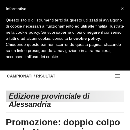
Top Menu
×
Informativa
Questo sito o gli strumenti terzi da questo utilizzati si avvalgono
di cookie necessari al funzionamento ed utili alle finalità illustrate
HOME
nella cookie policy. Se vuoi saperne di più o negare il consenso
a tutti o ad alcuni cookie, consulta la
cookie policy
.
BACHECA
Chiudendo questo banner, scorrendo questa pagina, cliccando
su un link o proseguendo la navigazione in altra maniera,
PROVINCE
acconsenti all’uso dei cookie.
EDIZIONE:
NOTIZIE
TORINO
NOTIZIE:
CAMPIONATI / RISULTATI
Contattaci
IVREA
VIDEO
Campionati e Risultati:
Cerca
Edizione provinciale di
PINEROLO
APPROFONDIMENTO
NAZIONALI
Alessandria
CUNEO
NAZIONALI
REGIONALI
Promozione: doppio colpo
ALESSANDRIA
DILETTANTI