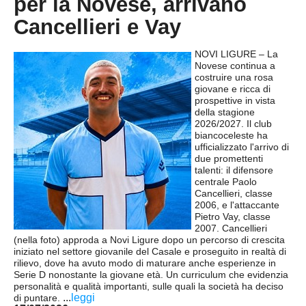
per la Novese, arrivano
NOVARA
GIOVANILI
Cancellieri e Vay
ASTI
SCUOLA CALCIO
NOVI LIGURE – La
BIELLA
EVENTI
Novese continua a
costruire una rosa
giovane e ricca di
VERCELLI
SHOP
prospettive in vista
della stagione
VERBANO-CUSIO-OSSOIA
2026/2027. Il club
biancoceleste ha
ufficializzato l'arrivo di
AOSTA
due promettenti
talenti: il difensore
Carica la tua Rosa
centrale Paolo
Cancellieri, classe
2006, e l'attaccante
Pietro Vay, classe
2007. Cancellieri
(nella foto) approda a Novi Ligure dopo un percorso di crescita
iniziato nel settore giovanile del Casale e proseguito in realtà di
rilievo, dove ha avuto modo di maturare anche esperienze in
Serie D nonostante la giovane età. Un curriculum che evidenzia
personalità e qualità importanti, sulle quali la società ha deciso
...
leggi
di puntare.