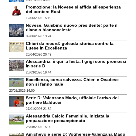
Promozione: la Novese si affida all'esperienza
del portiere Rosti
12/06/2026 15:19
Novese, Gambino nuovo presidente: parte il
rilancio biancoceleste
09/06/2026 13:24
Chieri da record: goleada storica contro la
Luese in Eccellenza
20/04/2026 20:49
Alessandria, è qui la festa. I grigi sono promossi
in serie D
23/03/2026 19:44
Eccellenza, corsa salvezza: Chieri e Ovadese
non si fanno male
23/02/2026 14:00
Serie D: Valenzana Mado, ufficiale l'arrivo del
portiere Balducci
27/01/2026 21:32
Alessandria Calcio Femminile, iniziata la
preparazione precampionato
28/08/2025 15:09
Amichevole serie D: Vogherese-Valenzana Mado