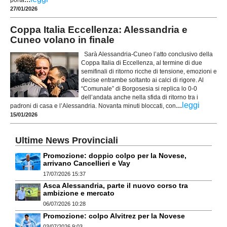
porta
27/01/2026
Coppa Italia Eccellenza: Alessandria e
Cuneo volano in finale
Sarà Alessandria-Cuneo l’atto conclusivo della
Coppa Italia di Eccellenza, al termine di due
semifinali di ritorno ricche di tensione, emozioni e
decise entrambe soltanto ai calci di rigore. Al
“Comunale” di Borgosesia si replica lo 0-0
dell’andata anche nella sfida di ritorno tra i
...
leggi
padroni di casa e l’Alessandria. Novanta minuti bloccati, con
15/01/2026
Ultime News Provinciali
Promozione: doppio colpo per la Novese,
arrivano Cancellieri e Vay
17/07/2026 15:37
Asca Alessandria, parte il nuovo corso tra
ambizione e mercato
06/07/2026 10:28
Promozione: colpo Alvitrez per la Novese
03/07/2026 9:03