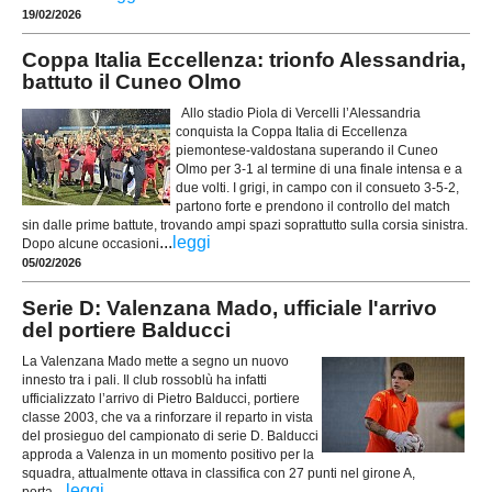
19/02/2026
Coppa Italia Eccellenza: trionfo Alessandria,
battuto il Cuneo Olmo
Allo stadio Piola di Vercelli l’Alessandria
conquista la Coppa Italia di Eccellenza
piemontese-valdostana superando il Cuneo
Olmo per 3-1 al termine di una finale intensa e a
due volti. I grigi, in campo con il consueto 3-5-2,
partono forte e prendono il controllo del match
sin dalle prime battute, trovando ampi spazi soprattutto sulla corsia sinistra.
...
leggi
Dopo alcune occasioni
05/02/2026
Serie D: Valenzana Mado, ufficiale l'arrivo
del portiere Balducci
La Valenzana Mado mette a segno un nuovo
innesto tra i pali. Il club rossoblù ha infatti
ufficializzato l’arrivo di Pietro Balducci, portiere
classe 2003, che va a rinforzare il reparto in vista
del prosieguo del campionato di serie D. Balducci
approda a Valenza in un momento positivo per la
squadra, attualmente ottava in classifica con 27 punti nel girone A,
...
leggi