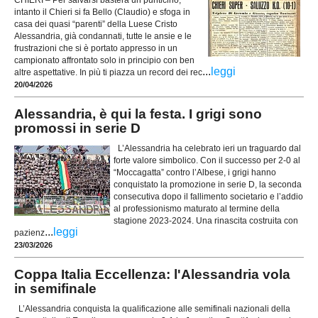
intanto il Chieri si fa Bello (Claudio) e sfoga in
casa dei quasi “parenti” della Luese Cristo
Alessandria, già condannati, tutte le ansie e le
frustrazioni che si è portato appresso in un
campionato affrontato solo in principio con ben
...
leggi
altre aspettative. In più ti piazza un record dei rec
20/04/2026
Alessandria, è qui la festa. I grigi sono
promossi in serie D
L’Alessandria ha celebrato ieri un traguardo dal
forte valore simbolico. Con il successo per 2-0 al
“Moccagatta” contro l’Albese, i grigi hanno
conquistato la promozione in serie D, la seconda
consecutiva dopo il fallimento societario e l’addio
al professionismo maturato al termine della
stagione 2023-2024. Una rinascita costruita con
...
leggi
pazienz
23/03/2026
Coppa Italia Eccellenza: l'Alessandria vola
in semifinale
L’Alessandria conquista la qualificazione alle semifinali nazionali della