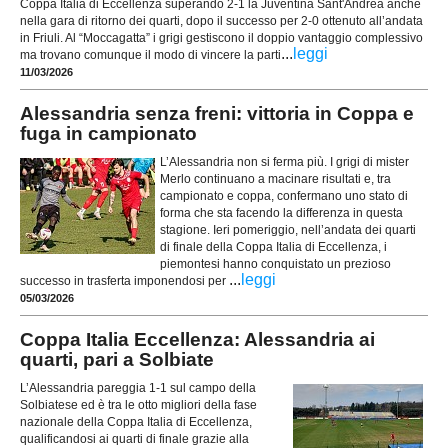
Coppa Italia di Eccellenza superando 2-1 la Juventina Sant'Andrea anche
nella gara di ritorno dei quarti, dopo il successo per 2-0 ottenuto all’andata
in Friuli. Al “Moccagatta” i grigi gestiscono il doppio vantaggio complessivo
...
leggi
ma trovano comunque il modo di vincere la parti
11/03/2026
Alessandria senza freni: vittoria in Coppa e
fuga in campionato
L’Alessandria non si ferma più. I grigi di mister
Merlo continuano a macinare risultati e, tra
campionato e coppa, confermano uno stato di
forma che sta facendo la differenza in questa
stagione. Ieri pomeriggio, nell’andata dei quarti
di finale della Coppa Italia di Eccellenza, i
piemontesi hanno conquistato un prezioso
...
leggi
successo in trasferta imponendosi per
05/03/2026
Coppa Italia Eccellenza: Alessandria ai
quarti, pari a Solbiate
L’Alessandria pareggia 1-1 sul campo della
Solbiatese ed è tra le otto migliori della fase
nazionale della Coppa Italia di Eccellenza,
qualificandosi ai quarti di finale grazie alla