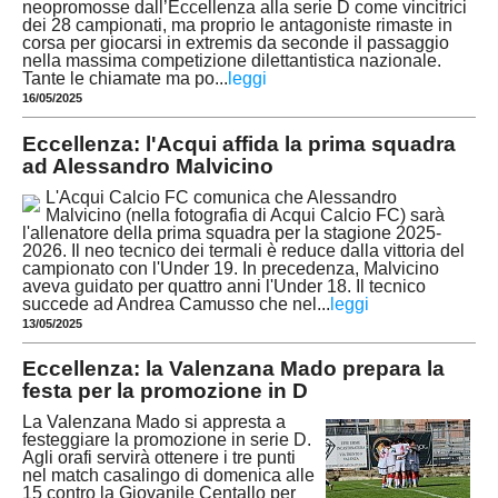
neopromosse dall’Eccellenza alla serie D come vincitrici
dei 28 campionati, ma proprio le antagoniste rimaste in
corsa per giocarsi in extremis da seconde il passaggio
nella massima competizione dilettantistica nazionale.
Tante le chiamate ma po
...
leggi
16/05/2025
Eccellenza: l'Acqui affida la prima squadra
ad Alessandro Malvicino
L'Acqui Calcio FC comunica che Alessandro
Malvicino (nella fotografia di Acqui Calcio FC) sarà
l'allenatore della prima squadra per la stagione 2025-
2026. Il neo tecnico dei termali è reduce dalla vittoria del
campionato con l'Under 19. In precedenza, Malvicino
aveva guidato per quattro anni l'Under 18. Il tecnico
succede ad Andrea Camusso che nel
...
leggi
13/05/2025
Eccellenza: la Valenzana Mado prepara la
festa per la promozione in D
La Valenzana Mado si appresta a
festeggiare la promozione in serie D.
Agli orafi servirà ottenere i tre punti
nel match casalingo di domenica alle
15 contro la Giovanile Centallo per