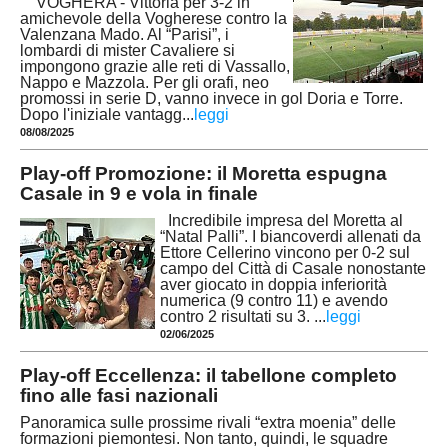
VOGHERA - Vittoria per 3-2 in
amichevole della Vogherese contro la
Valenzana Mado. Al “Parisi”, i
lombardi di mister Cavaliere si
impongono grazie alle reti di Vassallo,
Nappo e Mazzola. Per gli orafi, neo
promossi in serie D, vanno invece in gol Doria e Torre.
Dopo l'iniziale vantagg
...
leggi
08/08/2025
Play-off Promozione: il Moretta espugna
Casale in 9 e vola in finale
Incredibile impresa del Moretta al
“Natal Palli”. I biancoverdi allenati da
Ettore Cellerino vincono per 0-2 sul
campo del Città di Casale nonostante
aver giocato in doppia inferiorità
numerica (9 contro 11) e avendo
contro 2 risultati su 3.
...
leggi
02/06/2025
Play-off Eccellenza: il tabellone completo
fino alle fasi nazionali
Panoramica sulle prossime rivali “extra moenia” delle
formazioni piemontesi. Non tanto, quindi, le squadre