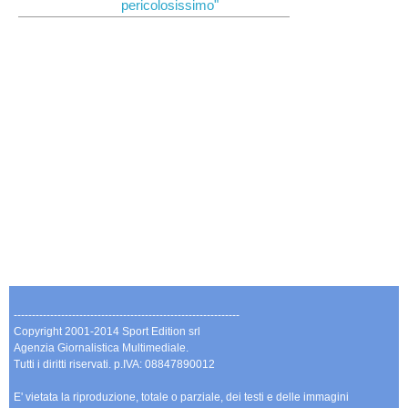
pericolosissimo"
--------------------------------------------------------------
Copyright 2001-2014 Sport Edition srl
Agenzia Giornalistica Multimediale.
Tutti i diritti riservati. p.IVA: 08847890012
E' vietata la riproduzione, totale o parziale, dei testi e delle immagini