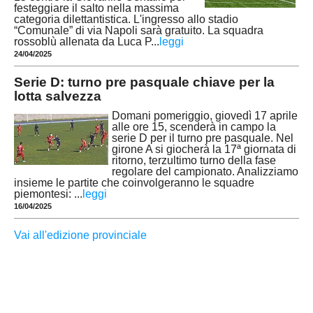
festeggiare il salto nella massima
categoria dilettantistica. L'ingresso allo stadio
“Comunale” di via Napoli sarà gratuito. La squadra
rossoblù allenata da Luca P
...
leggi
24/04/2025
Serie D: turno pre pasquale chiave per la
lotta salvezza
Domani pomeriggio, giovedì 17 aprile
alle ore 15, scenderà in campo la
serie D per il turno pre pasquale. Nel
girone A si giocherà la 17ª giornata di
ritorno, terzultimo turno della fase
regolare del campionato. Analizziamo
insieme le partite che coinvolgeranno le squadre
piemontesi:
...
leggi
16/04/2025
Vai all'edizione provinciale
MULTIMEDIA