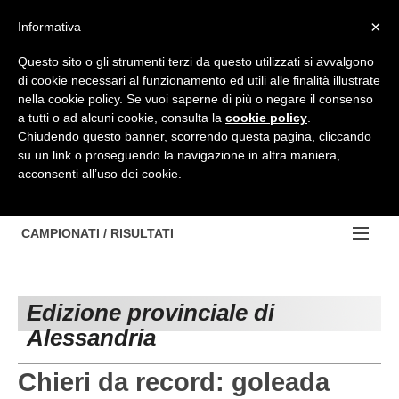
Top Menu
×
Informativa
Questo sito o gli strumenti terzi da questo utilizzati si avvalgono
di cookie necessari al funzionamento ed utili alle finalità illustrate
HOME
nella cookie policy. Se vuoi saperne di più o negare il consenso
a tutti o ad alcuni cookie, consulta la
cookie policy
.
BACHECA
Chiudendo questo banner, scorrendo questa pagina, cliccando
su un link o proseguendo la navigazione in altra maniera,
PROVINCE
acconsenti all’uso dei cookie.
EDIZIONE:
NOTIZIE
TORINO
NOTIZIE:
CAMPIONATI / RISULTATI
Contattaci
IVREA
VIDEO
Campionati e Risultati:
Cerca
PINEROLO
APPROFONDIMENTO
Edizione provinciale di
NAZIONALI
Alessandria
CUNEO
NAZIONALI
REGIONALI
ALESSANDRIA
DILETTANTI
Chieri da record: goleada