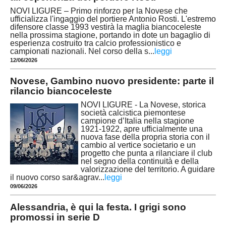
NOVI LIGURE – Primo rinforzo per la Novese che
ufficializza l'ingaggio del portiere Antonio Rosti. L'estremo
difensore classe 1993 vestirà la maglia biancoceleste
nella prossima stagione, portando in dote un bagaglio di
esperienza costruito tra calcio professionistico e
campionati nazionali. Nel corso della s
...
leggi
12/06/2026
Novese, Gambino nuovo presidente: parte il
rilancio biancoceleste
NOVI LIGURE - La Novese, storica
società calcistica piemontese
campione d’Italia nella stagione
1921-1922, apre ufficialmente una
nuova fase della propria storia con il
cambio al vertice societario e un
progetto che punta a rilanciare il club
nel segno della continuità e della
valorizzazione del territorio. A guidare
il nuovo corso sar&agrav
...
leggi
09/06/2026
Alessandria, è qui la festa. I grigi sono
promossi in serie D