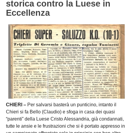
storica contro la Luese in
NOVARA
GIOVANILI
Eccellenza
ASTI
SCUOLA CALCIO
BIELLA
EVENTI
VERCELLI
SHOP
VERBANO-CUSIO-OSSOIA
AOSTA
Carica la tua Rosa
CHIERI –
Per salvarsi basterà un punticino, intanto il
Chieri si fa Bello (Claudio) e sfoga in casa dei quasi
“parenti” della Luese Cristo Alessandria, già condannati,
tutte le ansie e le frustrazioni che si è portato appresso in