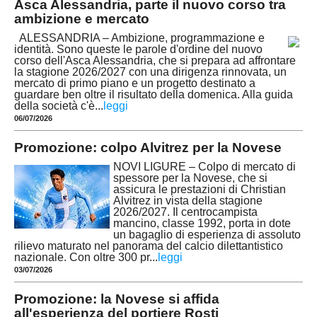
Asca Alessandria, parte il nuovo corso tra
ambizione e mercato
ALESSANDRIA – Ambizione, programmazione e
identità. Sono queste le parole d'ordine del nuovo
corso dell'Asca Alessandria, che si prepara ad affrontare
la stagione 2026/2027 con una dirigenza rinnovata, un
mercato di primo piano e un progetto destinato a
guardare ben oltre il risultato della domenica. Alla guida
della società c'è
...
leggi
06/07/2026
Promozione: colpo Alvitrez per la Novese
NOVI LIGURE – Colpo di mercato di
spessore per la Novese, che si
assicura le prestazioni di Christian
Alvitrez in vista della stagione
2026/2027. Il centrocampista
mancino, classe 1992, porta in dote
un bagaglio di esperienza di assoluto
rilievo maturato nel panorama del calcio dilettantistico
nazionale. Con oltre 300 pr
...
leggi
03/07/2026
Promozione: la Novese si affida
all'esperienza del portiere Rosti