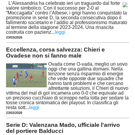
L’Alessandria ha celebrato ieri un traguardo dal forte
valore simbolico. Con il successo per 2-0 al
“Moccagatta” contro l’Albese, i grigi hanno conquistato la
promozione in serie D, la seconda consecutiva dopo il
fallimento societario e l’addio al professionismo maturato
al termine della stagione 2023-2024. Una rinascita
costruita con pazienz
...
leggi
23/03/2026
Eccellenza, corsa salvezza: Chieri e
Ovadese non si fanno male
Ovada come O-vada, meglio un uovo
oggi che una gallina domani. Nella
tenzone senza risparmio di energie
che vede opposte due squadre che
hanno tanti problemi e che cercano
altrettante soluzioni, il Chieri di nuovo
vittima del mal di gol incamera uno 0-0 che equivale ad
un prezioso cucchiaio di sciroppo nella lotta per sedare la
tosse cronica sintomatica dei playout. In classifica gli
resta sott
...
leggi
23/02/2026
Serie D: Valenzana Mado, ufficiale l'arrivo
del portiere Balducci