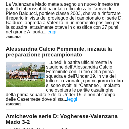
La Valenzana Mado mette a segno un nuovo innesto tra i
pali. Il club rossoblù ha infatti ufficializzato l’arrivo di
Pietro Balducci, portiere classe 2003, che va a rinforzare
il reparto in vista del prosieguo del campionato di serie D.
Balducci approda a Valenza in un momento positivo per
la squadra, attualmente ottava in classifica con 27 punti
nel girone A, porta
...
leggi
27/01/2026
Alessandria Calcio Femminile, iniziata la
preparazione precampionato
Lunedi è partita ufficialmente la
stagione dell’Alessandria Calcio
Femminile con il ritiro della prima
squadra e dell'Under 19. In via del
tutto eccezionale, i primi giorni di ritiro
si sono svolti al “Cattaneo”, impianto
che ospiterà le partite casalinghe
della prima squadra e della Under 19, e non al campo
delle Casermette dove si sta
...
leggi
28/08/2025
Amichevole serie D: Vogherese-Valenzana
Mado 3-2