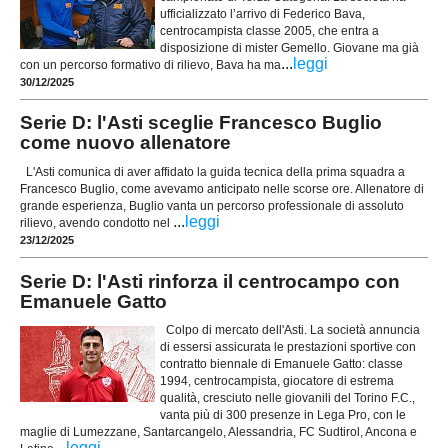
ufficializzato l’arrivo di Federico Bava,
centrocampista classe 2005, che entra a
disposizione di mister Gemello. Giovane ma già
...
leggi
con un percorso formativo di rilievo, Bava ha ma
30/12/2025
Serie D: l'Asti sceglie Francesco Buglio
come nuovo allenatore
L'Asti comunica di aver affidato la guida tecnica della prima squadra a
Francesco Buglio, come avevamo anticipato nelle scorse ore. Allenatore di
grande esperienza, Buglio vanta un percorso professionale di assoluto
...
leggi
rilievo, avendo condotto nel
23/12/2025
Serie D: l'Asti rinforza il centrocampo con
Emanuele Gatto
Colpo di mercato dell'Asti. La società annuncia
di essersi assicurata le prestazioni sportive con
contratto biennale di Emanuele Gatto: classe
1994, centrocampista, giocatore di estrema
qualità, cresciuto nelle giovanili del Torino F.C.,
vanta più di 300 presenze in Lega Pro, con le
maglie di Lumezzane, Santarcangelo, Alessandria, FC Sudtirol, Ancona e
...
leggi