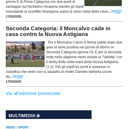
girone E di Prima Categoria con due punti di
vantaggio sul Nichelino Hesperia mentre gli ospiti
...
leggi
nonostante la sconfitta rimangono sopra la zona calda della class
17/02/2025
Seconda Categoria: il Moncalvo cade in
casa contro la Nuova Astigiana
Per il Moncalvo Calcio si ferma subito dopo due
gare la serie positiva nel girone di ritorno in
Seconda Categoria (girone H). E per la seconda
volta nella stagione viene violata la “Valletta” con
il derby finito nelle mani della Nuova Astigiana
(1-2). Per gli ospiti tre punti e sorpasso in
classifica che vede così la squadra di mister Daniele Varbella uscire
...
leggi
da
17/02/2025
Vai all'edizione provinciale
MULTIMEDIA
VIDEO / SPORT