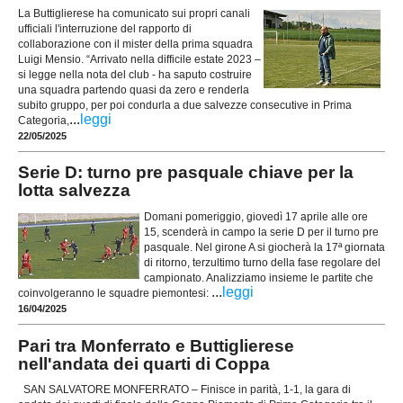
La Buttiglierese ha comunicato sui propri canali
ufficiali l'interruzione del rapporto di
collaborazione con il mister della prima squadra
Luigi Mensio. “Arrivato nella difficile estate 2023 –
si legge nella nota del club - ha saputo costruire
una squadra partendo quasi da zero e renderla
subito gruppo, per poi condurla a due salvezze consecutive in Prima
...
leggi
Categoria,
22/05/2025
Serie D: turno pre pasquale chiave per la
lotta salvezza
Domani pomeriggio, giovedì 17 aprile alle ore
15, scenderà in campo la serie D per il turno pre
pasquale. Nel girone A si giocherà la 17ª giornata
di ritorno, terzultimo turno della fase regolare del
campionato. Analizziamo insieme le partite che
...
leggi
coinvolgeranno le squadre piemontesi:
16/04/2025
Pari tra Monferrato e Buttiglierese
nell'andata dei quarti di Coppa
SAN SALVATORE MONFERRATO – Finisce in parità, 1-1, la gara di