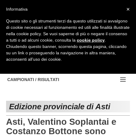
Top Menu
×
Informativa
Questo sito o gli strumenti terzi da questo utilizzati si avvalgono
di cookie necessari al funzionamento ed utili alle finalità illustrate
HOME
nella cookie policy. Se vuoi saperne di più o negare il consenso
a tutti o ad alcuni cookie, consulta la
cookie policy
.
BACHECA
Chiudendo questo banner, scorrendo questa pagina, cliccando
su un link o proseguendo la navigazione in altra maniera,
PROVINCE
acconsenti all’uso dei cookie.
EDIZIONE:
NOTIZIE
TORINO
NOTIZIE:
CAMPIONATI / RISULTATI
Contattaci
IVREA
VIDEO
Campionati e Risultati:
Cerca
PINEROLO
APPROFONDIMENTO
Edizione provinciale di Asti
NAZIONALI
CUNEO
NAZIONALI
REGIONALI
Asti, Valentino Soplantai e
ALESSANDRIA
DILETTANTI
Costanzo Bottone sono