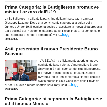
Prima Categoria: la Buttiglierese promuove
mister Lazzaro dall'U19
La Buttiglierese ha affidato la panchina della prima squadra a mister
Giuseppe Lazzaro. Dopo una convincente stagione alla guida della
Juniores Under 19, il tecnico ha deciso di accettare la nuova sfida proposta
dalla società del Presidente Massimo Botte. Il club, inoltre, ha comunicato
...
leggi
che, nell'ottica di rendere sempre più vicin
30/05/2025
Asti, presentato il nuovo Presidente Bruno
Scavino
L'A.S.D. Asti ha ufficialmente aperto un nuovo
capitolo della sua storia. L'imprenditore Bruno
Scavino, già main sponsor del club biancorosso,
è il nuovo Presidente la cui presentazione è
avvenuta ieri in una conferenza stampa che si è
svolta presso la Sala Consiliare della Provincia
...
leggi
di Asti. Il nuovo direttore sportivo sarà Tony Isoldi
29/05/2025
Prima Categoria: si separano la Buttiglierese
ed il tecnico Mensio