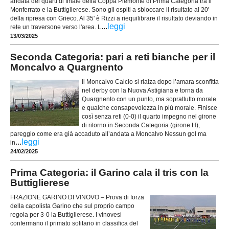
andata dei quarti di finale della Coppa Piemonte di Prima Categoria tra il
Monferrato e la Buttiglierese. Sono gli ospiti a sbloccare il risultato al 20'
della ripresa con Grieco. Al 35' è Rizzi a riequilibrare il risultato deviando in
...
leggi
rete un traversone verso l'area. L
13/03/2025
Seconda Categoria: pari a reti bianche per il
Moncalvo a Quargnento
Il Moncalvo Calcio si rialza dopo l’amara sconfitta
nel derby con la Nuova Astigiana e torna da
Quargnento con un punto, ma soprattutto morale
e qualche consapevolezza in più morale. Finisce
così senza reti (0-0) il quarto impegno nel girone
di ritorno in Seconda Categoria (girone H),
pareggio come era già accaduto all’andata a Moncalvo Nessun gol ma
...
leggi
in
24/02/2025
Prima Categoria: il Garino cala il tris con la
Buttiglierese
FRAZIONE GARINO DI VINOVO – Prova di forza
della capolista Garino che sul proprio campo
regola per 3-0 la Buttiglierese. I vinovesi
confermano il primato solitario in classifica del