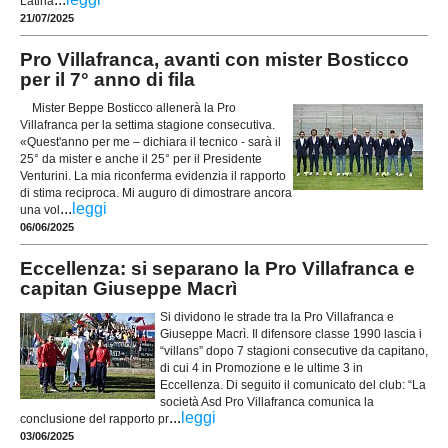
Latina
21/07/2025
Pro Villafranca, avanti con mister Bosticco
per il 7° anno di fila
Mister Beppe Bosticco allenerà la Pro
Villafranca per la settima stagione consecutiva.
«Quest'anno per me – dichiara il tecnico - sarà il
25° da mister e anche il 25° per il Presidente
Venturini. La mia riconferma evidenzia il rapporto
di stima reciproca. Mi auguro di dimostrare ancora
...
leggi
una vol
06/06/2025
Eccellenza: si separano la Pro Villafranca e
capitan Giuseppe Macrì
Si dividono le strade tra la Pro Villafranca e
Giuseppe Macrì. Il difensore classe 1990 lascia i
“villans” dopo 7 stagioni consecutive da capitano,
di cui 4 in Promozione e le ultime 3 in
Eccellenza. Di seguito il comunicato del club: “La
società Asd Pro Villafranca comunica la
...
leggi
conclusione del rapporto pr
03/06/2025