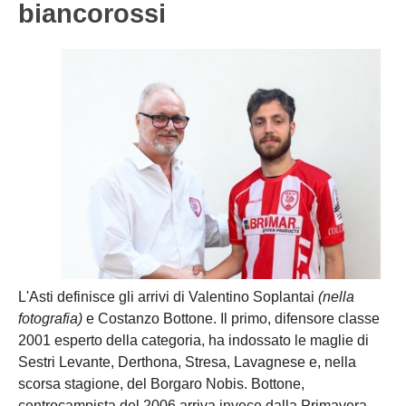
biancorossi
NOVARA
GIOVANILI
ASTI
SCUOLA CALCIO
BIELLA
EVENTI
VERCELLI
SHOP
VERBANO-CUSIO-OSSOIA
AOSTA
Carica la tua Rosa
L'Asti definisce gli arrivi di Valentino Soplantai
(nella
fotografia)
e Costanzo Bottone. Il primo, difensore classe
2001 esperto della categoria, ha indossato le maglie di
Sestri Levante, Derthona, Stresa, Lavagnese e, nella
scorsa stagione, del Borgaro Nobis. Bottone,
centrocampista del 2006 arriva invece dalla Primavera