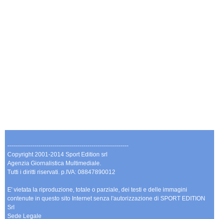
--------------------------------------------------------------
Copyright 2001-2014 Sport Edition srl
Agenzia Giornalistica Multimediale.
Tutti i diritti riservati. p.IVA: 08847890012
E' vietata la riproduzione, totale o parziale, dei testi e delle immagini
contenute in questo sito Internet senza l'autorizzazione di SPORT EDITION
Srl
Sede Legale