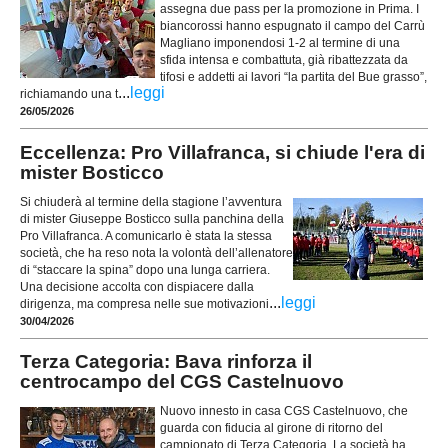
assegna due pass per la promozione in Prima. I
biancorossi hanno espugnato il campo del Carrù
Magliano imponendosi 1-2 al termine di una
sfida intensa e combattuta, già ribattezzata da
tifosi e addetti ai lavori “la partita del Bue grasso”,
...
leggi
richiamando una t
26/05/2026
Eccellenza: Pro Villafranca, si chiude l'era di
mister Bosticco
Si chiuderà al termine della stagione l’avventura
di mister Giuseppe Bosticco sulla panchina della
Pro Villafranca. A comunicarlo è stata la stessa
società, che ha reso nota la volontà dell’allenatore
di “staccare la spina” dopo una lunga carriera.
Una decisione accolta con dispiacere dalla
...
leggi
dirigenza, ma compresa nelle sue motivazioni
30/04/2026
Terza Categoria: Bava rinforza il
centrocampo del CGS Castelnuovo
Nuovo innesto in casa CGS Castelnuovo, che
guarda con fiducia al girone di ritorno del
campionato di Terza Categoria. La società ha