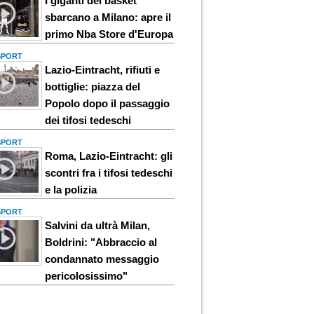
I giganti del basket
sbarcano a Milano: apre il
primo Nba Store d'Europa
 SPORT
Lazio-Eintracht, rifiuti e
bottiglie: piazza del
Popolo dopo il passaggio
dei tifosi tedeschi
 SPORT
Roma, Lazio-Eintracht: gli
scontri fra i tifosi tedeschi
e la polizia
 SPORT
Salvini da ultrà Milan,
Boldrini: "Abbraccio al
condannato messaggio
pericolosissimo"