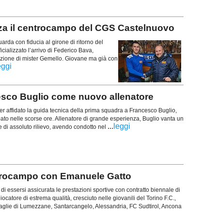
rza il centrocampo del CGS Castelnuovo
da con fiducia al girone di ritorno del
cializzato l’arrivo di Federico Bava,
izione di mister Gemello. Giovane ma già con
eggi
ncesco Buglio come nuovo allenatore
r affidato la guida tecnica della prima squadra a Francesco Buglio,
to nelle scorse ore. Allenatore di grande esperienza, Buglio vanta un
...
leggi
 di assoluto rilievo, avendo condotto nel
centrocampo con Emanuele Gatto
i essersi assicurata le prestazioni sportive con contratto biennale di
catore di estrema qualità, cresciuto nelle giovanili del Torino F.C.,
maglie di Lumezzane, Santarcangelo, Alessandria, FC Sudtirol, Ancona