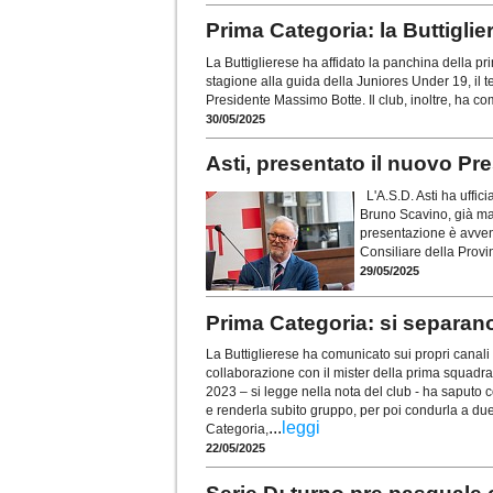
Prima Categoria: la Buttigli
La Buttiglierese ha affidato la panchina della
stagione alla guida della Juniores Under 19, il t
Presidente Massimo Botte. Il club, inoltre, ha co
30/05/2025
Asti, presentato il nuovo P
L'A.S.D. Asti ha uffic
Bruno Scavino, già mai
presentazione è avvenu
Consiliare della Provin
29/05/2025
Prima Categoria: si separano
La Buttiglierese ha comunicato sui propri canali uf
collaborazione con il mister della prima squadra L
2023 – si legge nella nota del club - ha saputo
e renderla subito gruppo, per poi condurla a du
...
leggi
Categoria,
22/05/2025