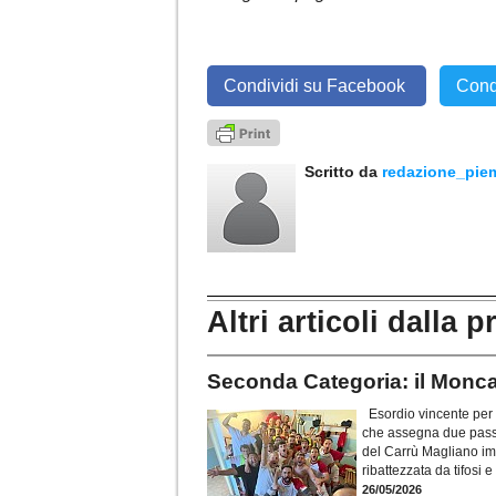
Condividi su Facebook
Cond
Scritto da
redazione_pie
Altri articoli dalla p
Seconda Categoria: il Moncal
Esordio vincente per i
che assegna due pass 
del Carrù Magliano imp
ribattezzata da tifosi 
26/05/2026