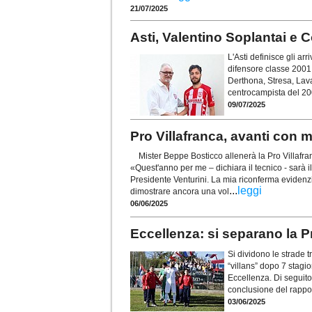
21/07/2025
Asti, Valentino Soplantai e
L'Asti definisce gli ar
difensore classe 2001 
Derthona, Stresa, Lav
centrocampista del 200
09/07/2025
Pro Villafranca, avanti con mi
Mister Beppe Bosticco allenerà la Pro Villafran
«Quest'anno per me – dichiara il tecnico - sarà il
Presidente Venturini. La mia riconferma evidenzi
...
leggi
dimostrare ancora una vol
06/06/2025
Eccellenza: si separano la P
Si dividono le strade t
“villans” dopo 7 stagi
Eccellenza. Di seguito
conclusione del rappo
03/06/2025