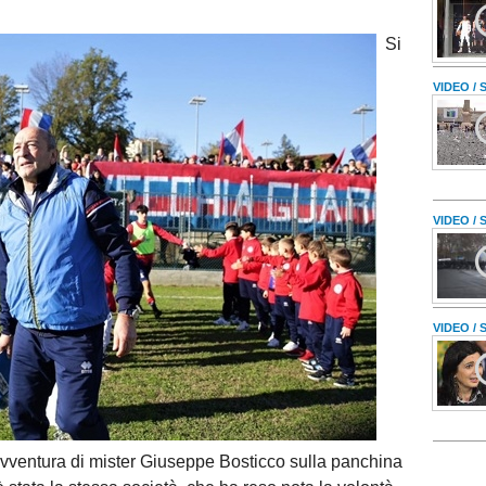
Si
VIDEO /
VIDEO /
VIDEO /
’avventura di mister Giuseppe Bosticco sulla panchina