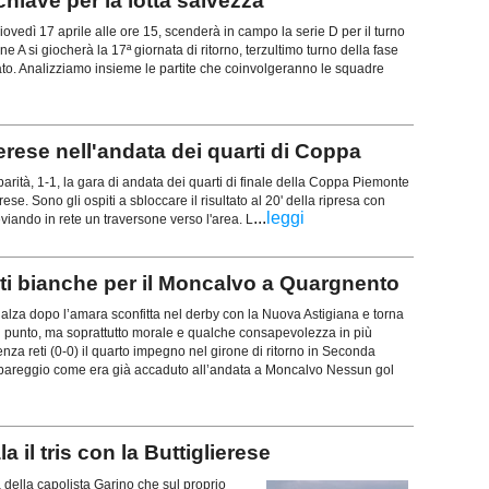
hiave per la lotta salvezza
vedì 17 aprile alle ore 15, scenderà in campo la serie D per il turno
e A si giocherà la 17ª giornata di ritorno, terzultimo turno della fase
to. Analizziamo insieme le partite che coinvolgeranno le squadre
ierese nell'andata dei quarti di Coppa
 1-1, la gara di andata dei quarti di finale della Coppa Piemonte
rese. Sono gli ospiti a sbloccare il risultato al 20' della ripresa con
...
leggi
 deviando in rete un traversone verso l'area. L
eti bianche per il Moncalvo a Quargnento
rialza dopo l’amara sconfitta nel derby con la Nuova Astigiana e torna
punto, ma soprattutto morale e qualche consapevolezza in più
enza reti (0-0) il quarto impegno nel girone di ritorno in Seconda
 pareggio come era già accaduto all’andata a Moncalvo Nessun gol
a il tris con la Buttiglierese
lla capolista Garino che sul proprio