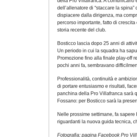
della Pro Villafranca. A comunicarlo è
dell’allenatore di “staccare la spina
dispiacere dalla dirigenza, ma compr
percorso importante, fatto di crescita
storia recente del club.
Bosticco lascia dopo 25 anni di attivit
Un periodo in cui la squadra ha sapu
Promozione fino alla finale play-off 
pochi anni fa, sembravano difficilment
Professionalità, continuità e ambizio
di portare entusiasmo e risultati, fac
panchina della Pro Villafranca sarà
Fossano: per Bosticco sarà la prese
Nelle prossime settimane, fa sapere l
riguardanti la nuova guida tecnica, c
Fotografia: pagina Facebook Pro Vil