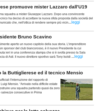
erese promuove mister Lazzaro dall'U19
 prima squadra a mister Giuseppe Lazzaro. Dopo una convincente
ecnico ha deciso di accettare la nuova sfida proposta dalla società del
...
leggi
municato che, nell'ottica di rendere sempre più vicin
residente Bruno Scavino
ialmente aperto un nuovo capitolo della sua storia. L'imprenditore
n sponsor del club biancorosso, è il nuovo Presidente la cui
ta ieri in una conferenza stampa che si è svolta presso la Sala
...
leggi
cia di Asti. Il nuovo direttore sportivo sarà Tony Isoldi
 la Buttiglierese ed il tecnico Mensio
ficiali l'interruzione del rapporto di
uigi Mensio. “Arrivato nella difficile estate
 costruire una squadra partendo quasi da zero
e salvezze consecutive in Prima