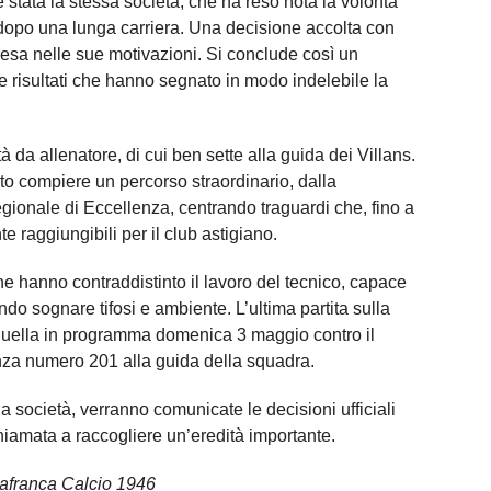
 stata la stessa società, che ha reso nota la volontà
” dopo una lunga carriera. Una decisione accolta con
esa nelle sue motivazioni. Si conclude così un
 e risultati che hanno segnato in modo indelebile la
à da allenatore, di cui ben sette alla guida dei Villans.
to compiere un percorso straordinario, dalla
regionale di Eccellenza, centrando traguardi che, fino a
e raggiungibili per il club astigiano.
ne hanno contraddistinto il lavoro del tecnico, capace
endo sognare tifosi e ambiente. L’ultima partita sulla
 quella in programma domenica 3 maggio contro il
nza numero 201 alla guida della squadra.
a società, verranno comunicate le decisioni ufficiali
hiamata a raccogliere un’eredità importante.
lafranca Calcio 1946