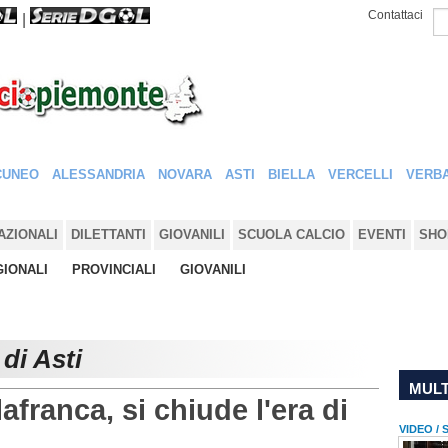
Contattaci
|
CUNEO
ALESSANDRIA
NOVARA
ASTI
BIELLA
VERCELLI
VERBA
AZIONALI
DILETTANTI
GIOVANILI
SCUOLA CALCIO
EVENTI
SHO
IONALI
PROVINCIALI
GIOVANILI
di Asti
MULT
afranca, si chiude l'era di
VIDEO /