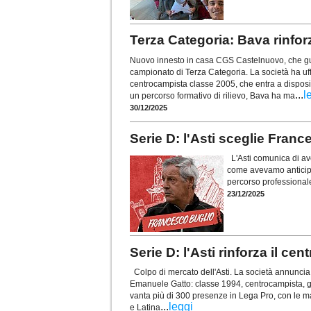
Terza Categoria: Bava rinfo
Nuovo innesto in casa CGS Castelnuovo, che guar
campionato di Terza Categoria. La società ha uffi
centrocampista classe 2005, che entra a dispos
...
l
un percorso formativo di rilievo, Bava ha ma
30/12/2025
Serie D: l'Asti sceglie Fra
L'Asti comunica di ave
come avevamo anticipa
percorso professionale
23/12/2025
Serie D: l'Asti rinforza il 
Colpo di mercato dell'Asti. La società annuncia d
Emanuele Gatto: classe 1994, centrocampista, gio
vanta più di 300 presenze in Lega Pro, con le 
...
leggi
e Latina