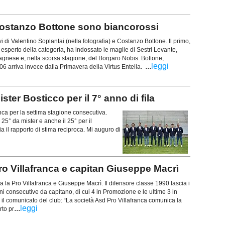
 Costanzo Bottone sono biancorossi
rivi di Valentino Soplantai (nella fotografia) e Costanzo Bottone. Il primo,
esperto della categoria, ha indossato le maglie di Sestri Levante,
agnese e, nella scorsa stagione, del Borgaro Nobis. Bottone,
...
leggi
6 arriva invece dalla Primavera della Virtus Entella.
ster Bosticco per il 7° anno di fila
ca per la settima stagione consecutiva.
 25° da mister e anche il 25° per il
a il rapporto di stima reciproca. Mi auguro di
ro Villafranca e capitan Giuseppe Macrì
ra la Pro Villafranca e Giuseppe Macrì. Il difensore classe 1990 lascia i
oni consecutive da capitano, di cui 4 in Promozione e le ultime 3 in
 il comunicato del club: “La società Asd Pro Villafranca comunica la
...
leggi
rto pr