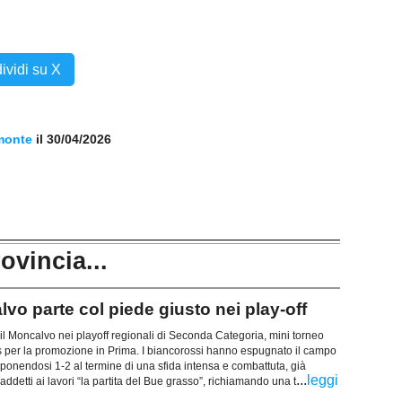
ividi su X
monte
il 30/04/2026
rovincia...
vo parte col piede giusto nei play-off
l Moncalvo nei playoff regionali di Seconda Categoria, mini torneo
per la promozione in Prima. I biancorossi hanno espugnato il campo
onendosi 1-2 al termine di una sfida intensa e combattuta, già
...
leggi
e addetti ai lavori “la partita del Bue grasso”, richiamando una t