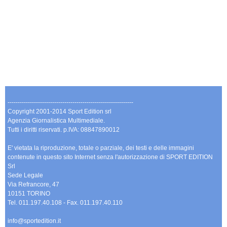
--------------------------------------------------------------
Copyright 2001-2014 Sport Edition srl
Agenzia Giornalistica Multimediale.
Tutti i diritti riservati. p.IVA: 08847890012
E' vietata la riproduzione, totale o parziale, dei testi e delle immagini
contenute in questo sito Internet senza l'autorizzazione di SPORT EDITION
Srl
Sede Legale
Via Refrancore, 47
10151 TORINO
Tel. 011.197.40.108 - Fax. 011.197.40.110
info@sportedition.it