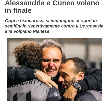
Alessandria e Cuneo volano
NOVARA
GIOVANILI
in finale
ASTI
SCUOLA CALCIO
Grigi e biancorossi si impongono ai rigori in
BIELLA
EVENTI
semifinale rispettivamente contro il Borgosesia
e la Volpiano Pianese
VERCELLI
SHOP
VERBANO-CUSIO-OSSOIA
AOSTA
Carica la tua Rosa