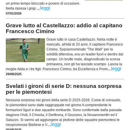
un primo tempo bloccato e povero di occasioni.
...
leggi
Nella ripresa i grigi
07/01/2026
Grave lutto al Castellazzo: addio al capitano
Francesco Cimino
Grave lutto in casa Castellazzo. Nella notte è
mancato, all'età di 33 anni, il capitano Francesco
Cimino. Soprannominato “The Wall” per la
solidità difensiva, era un leader fuori e dentro dal
campo. Un brutto male, diagnosticato la scorsa
primavera, non gli ha lasciato scampo. Lascia la
...
leggi
moglie Akita e i tre figli. Francesco Cimino, tra Eccellenza e Prom
29/08/2025
Svelati i gironi di serie D: nessuna sorpresa
per le piemontesi
Nessuna sorpresa nei gironi della serie D 2025-2026. Come di consueto,
le piemontesi sono state raggruppate nel girone A comprendente le
formazioni liguri e due squadre lombarde. Sono confermate dalla passata
stagione l'Asti, il Chisola, il Derthona, il Gozzano, la Novaromentin ed il
Saluzzo. Si vanno ad aggiungere al plotone delle squadre piemontesi le
...
leggi
neopromosse Biellese e V
05/08/2025