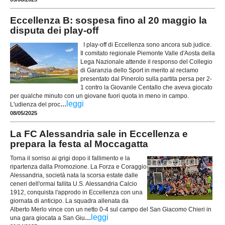
Eccellenza B: sospesa fino al 20 maggio la
disputa dei play-off
I play-off di Eccellenza sono ancora sub judice.
Il comitato regionale Piemonte Valle d'Aosta della
Lega Nazionale attende il responso del Collegio
di Garanzia dello Sport in merito al reclamo
presentato dal Pinerolo sulla partita persa per 2-
1 contro la Giovanile Centallo che aveva giocato
per qualche minuto con un giovane fuori quota in meno in campo.
...
leggi
L'udienza del proc
08/05/2025
La FC Alessandria sale in Eccellenza e
prepara la festa al Moccagatta
Torna il sorriso ai grigi dopo il fallimento e la
ripartenza dalla Promozione. La Forza e Coraggio
Alessandria, società nata la scorsa estate dalle
ceneri dell'ormai fallita U.S. Alessandria Calcio
1912, conquista l'approdo in Eccellenza con una
giornata di anticipo. La squadra allenata da
Alberto Merlo vince con un netto 0-4 sul campo del San Giacomo Chieri in
...
leggi
una gara giocata a San Giu