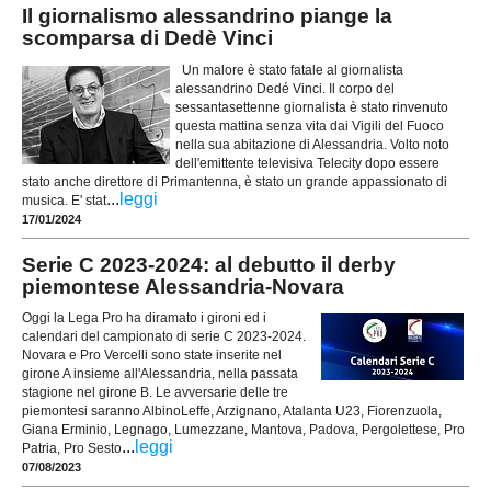
Il giornalismo alessandrino piange la
scomparsa di Dedè Vinci
Un malore è stato fatale al giornalista
alessandrino Dedé Vinci. Il corpo del
sessantasettenne giornalista è stato rinvenuto
questa mattina senza vita dai Vigili del Fuoco
nella sua abitazione di Alessandria. Volto noto
dell'emittente televisiva Telecity dopo essere
stato anche direttore di Primantenna, è stato un grande appassionato di
...
leggi
musica. E' stat
17/01/2024
Serie C 2023-2024: al debutto il derby
piemontese Alessandria-Novara
Oggi la Lega Pro ha diramato i gironi ed i
calendari del campionato di serie C 2023-2024.
Novara e Pro Vercelli sono state inserite nel
girone A insieme all'Alessandria, nella passata
stagione nel girone B. Le avversarie delle tre
piemontesi saranno AlbinoLeffe, Arzignano, Atalanta U23, Fiorenzuola,
Giana Erminio, Legnago, Lumezzane, Mantova, Padova, Pergolettese, Pro
...
leggi
Patria, Pro Sesto
07/08/2023