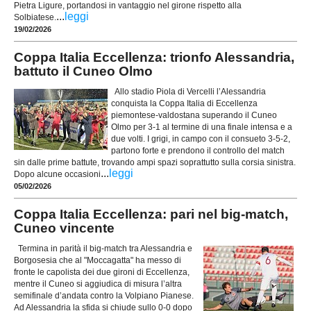
Pietra Ligure, portandosi in vantaggio nel girone rispetto alla
...
leggi
Solbiatese.
19/02/2026
Coppa Italia Eccellenza: trionfo Alessandria,
battuto il Cuneo Olmo
Allo stadio Piola di Vercelli l’Alessandria
conquista la Coppa Italia di Eccellenza
piemontese-valdostana superando il Cuneo
Olmo per 3-1 al termine di una finale intensa e a
due volti. I grigi, in campo con il consueto 3-5-2,
partono forte e prendono il controllo del match
sin dalle prime battute, trovando ampi spazi soprattutto sulla corsia sinistra.
...
leggi
Dopo alcune occasioni
05/02/2026
Coppa Italia Eccellenza: pari nel big-match,
Cuneo vincente
Termina in parità il big-match tra Alessandria e
Borgosesia che al "Moccagatta" ha messo di
fronte le capolista dei due gironi di Eccellenza,
mentre il Cuneo si aggiudica di misura l’altra
semifinale d’andata contro la Volpiano Pianese.
Ad Alessandria la sfida si chiude sullo 0-0 dopo