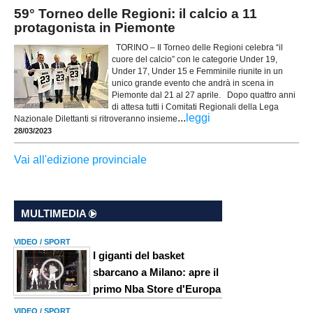
59° Torneo delle Regioni: il calcio a 11
protagonista in Piemonte
TORINO – Il Torneo delle Regioni celebra “il
cuore del calcio” con le categorie Under 19,
Under 17, Under 15 e Femminile riunite in un
unico grande evento che andrà in scena in
Piemonte dal 21 al 27 aprile. Dopo quattro anni
di attesa tutti i Comitati Regionali della Lega
...
leggi
Nazionale Dilettanti si ritroveranno insieme
28/03/2023
Vai all'edizione provinciale
MULTIMEDIA
VIDEO / SPORT
I giganti del basket
sbarcano a Milano: apre il
primo Nba Store d'Europa
VIDEO / SPORT