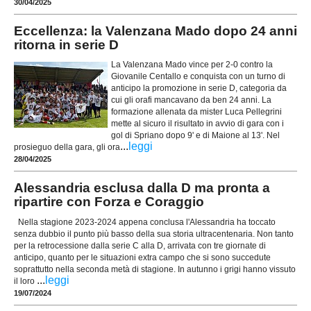
30/04/2025
Eccellenza: la Valenzana Mado dopo 24 anni
ritorna in serie D
La Valenzana Mado vince per 2-0 contro la
Giovanile Centallo e conquista con un turno di
anticipo la promozione in serie D, categoria da
cui gli orafi mancavano da ben 24 anni. La
formazione allenata da mister Luca Pellegrini
mette al sicuro il risultato in avvio di gara con i
gol di Spriano dopo 9' e di Maione al 13'. Nel
...
leggi
prosieguo della gara, gli ora
28/04/2025
Alessandria esclusa dalla D ma pronta a
ripartire con Forza e Coraggio
Nella stagione 2023-2024 appena conclusa l'Alessandria ha toccato
senza dubbio il punto più basso della sua storia ultracentenaria. Non tanto
per la retrocessione dalla serie C alla D, arrivata con tre giornate di
anticipo, quanto per le situazioni extra campo che si sono succedute
soprattutto nella seconda metà di stagione. In autunno i grigi hanno vissuto
...
leggi
il loro
19/07/2024