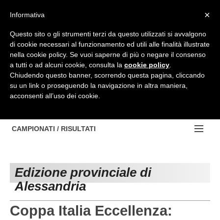
Top Menu
×
Informativa
Questo sito o gli strumenti terzi da questo utilizzati si avvalgono
di cookie necessari al funzionamento ed utili alle finalità illustrate
HOME
nella cookie policy. Se vuoi saperne di più o negare il consenso
a tutti o ad alcuni cookie, consulta la
cookie policy
.
BACHECA
Chiudendo questo banner, scorrendo questa pagina, cliccando
su un link o proseguendo la navigazione in altra maniera,
PROVINCE
acconsenti all’uso dei cookie.
EDIZIONE:
NOTIZIE
TORINO
NOTIZIE:
CAMPIONATI / RISULTATI
Contattaci
IVREA
VIDEO
Campionati e Risultati:
Cerca
PINEROLO
APPROFONDIMENTO
Edizione provinciale di
NAZIONALI
Alessandria
CUNEO
NAZIONALI
REGIONALI
ALESSANDRIA
DILETTANTI
Coppa Italia Eccellenza: