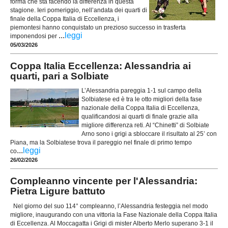
forma che sta facendo la differenza in questa
stagione. Ieri pomeriggio, nell’andata dei quarti di
finale della Coppa Italia di Eccellenza, i
piemontesi hanno conquistato un prezioso successo in trasferta
...
leggi
imponendosi per
05/03/2026
Coppa Italia Eccellenza: Alessandria ai
quarti, pari a Solbiate
L’Alessandria pareggia 1-1 sul campo della
Solbiatese ed è tra le otto migliori della fase
nazionale della Coppa Italia di Eccellenza,
qualificandosi ai quarti di finale grazie alla
migliore differenza reti. Al “Chinetti” di Solbiate
Arno sono i grigi a sbloccare il risultato al 25’ con
Piana, ma la Solbiatese trova il pareggio nel finale di primo tempo
...
leggi
co
26/02/2026
Compleanno vincente per l'Alessandria:
Pietra Ligure battuto
Nel giorno del suo 114° compleanno, l’Alessandria festeggia nel modo
migliore, inaugurando con una vittoria la Fase Nazionale della Coppa Italia
di Eccellenza. Al Moccagatta i Grigi di mister Alberto Merlo superano 3-1 il