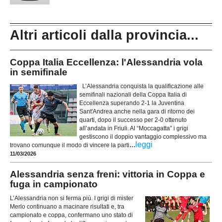
Altri articoli dalla provincia...
Coppa Italia Eccellenza: l'Alessandria vola
in semifinale
L’Alessandria conquista la qualificazione alle
semifinali nazionali della Coppa Italia di
Eccellenza superando 2-1 la Juventina
Sant'Andrea anche nella gara di ritorno dei
quarti, dopo il successo per 2-0 ottenuto
all’andata in Friuli. Al “Moccagatta” i grigi
gestiscono il doppio vantaggio complessivo ma
...
leggi
trovano comunque il modo di vincere la parti
11/03/2026
Alessandria senza freni: vittoria in Coppa e
fuga in campionato
L’Alessandria non si ferma più. I grigi di mister
Merlo continuano a macinare risultati e, tra
campionato e coppa, confermano uno stato di