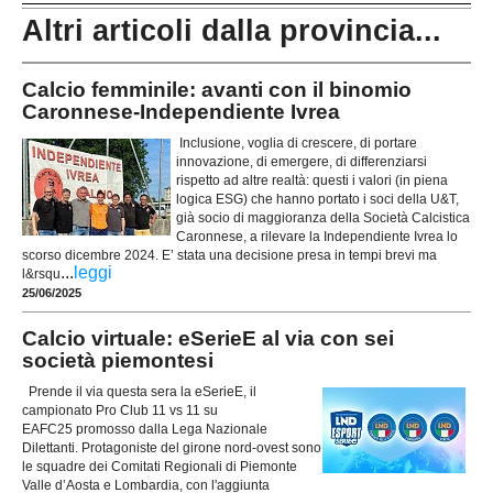
Altri articoli dalla provincia...
Calcio femminile: avanti con il binomio
Caronnese-Independiente Ivrea
Inclusione, voglia di crescere, di portare
innovazione, di emergere, di differenziarsi
rispetto ad altre realtà: questi i valori (in piena
logica ESG) che hanno portato i soci della U&T,
già socio di maggioranza della Società Calcistica
Caronnese, a rilevare la Independiente Ivrea lo
scorso dicembre 2024. E’ stata una decisione presa in tempi brevi ma
...
leggi
l&rsqu
25/06/2025
Calcio virtuale: eSerieE al via con sei
società piemontesi
Prende il via questa sera la eSerieE, il
campionato Pro Club 11 vs 11 su
EAFC25 promosso dalla Lega Nazionale
Dilettanti. Protagoniste del girone nord-ovest sono
le squadre dei Comitati Regionali di Piemonte
Valle d’Aosta e Lombardia, con l'aggiunta