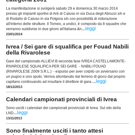
La manifestazione si svolgerà sabato 29 e domenica 30 marzo 2014
presso gli impianti sportivi di Arè di Caluso in via Duca degli Abruzzi s/n e
di Rodallo di Caluso in via Potgora s/n con possibilità di ristorazione
all'interno delle strutture. Il Torneo, a undici, è composto da 8 squadre che
...
leggi
verranno suddivise in due gironi all'italiana.&n
23/01/2014
Ivrea / Sei gare di squalifica per Fouad Nabili
della Rivarolese
Gare del campionato ALLIEVI B seconda fase IVREA CASTELLAMONTE-
RIVAROLESE SQUALIFICA PER SEI GARE - NABILI FOUAD
(RIVAROLESE 2009 S.R.L.) - espulso per aver colpito un avversario con
un pugno e uno sputo. Veniva allontanato dal terreno di gioco dal proprio
...
leggi
capitano continuando ad insultare il direttore di gara.
18/12/2013
Calendari campionati provinciali di Ivrea
Sono usciti i calendari dei campionati provinciali di Ivrea. Sul sito della
...
leggi
LND
13/11/2013
Sono finalmente usciti i tanto attesi