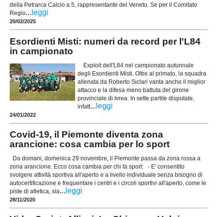
della Petrarca Calcio a 5, rappresentante del Veneto. Se per il Comitato
...
leggi
Regio
20/02/2025
Esordienti Misti: numeri da record per l'L84
in campionato
Exploit dell'L84 nel campionato autunnale
degli Esordienti Misti. Oltre al primato, la squadra
allenata da Roberto Siclari vanta anche il miglior
attacco e la difesa meno battuta del girone
provinciale di Ivrea. In sette partite disputate,
...
leggi
infatt
24/01/2022
Covid-19, il Piemonte diventa zona
arancione: cosa cambia per lo sport
Da domani, domenica 29 novembre, il Piemonte passa da zona rossa a
zona arancione. Ecco cosa cambia per chi fa sport: - E' consentito
svolgere attività sportiva all'aperto e a livello individuale senza bisogno di
autocertificazione e frequentare i centri e i circoli sportivi all'aperto, come le
...
leggi
piste di atletica, sia
28/11/2020