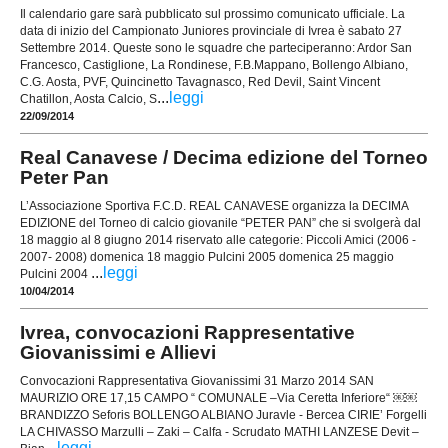
Il calendario gare sarà pubblicato sul prossimo comunicato ufficiale. La
data di inizio del Campionato Juniores provinciale di Ivrea è sabato 27
Settembre 2014. Queste sono le squadre che parteciperanno: Ardor San
Francesco, Castiglione, La Rondinese, F.B.Mappano, Bollengo Albiano,
C.G. Aosta, PVF, Quincinetto Tavagnasco, Red Devil, Saint Vincent
...
leggi
Chatillon, Aosta Calcio, S
22/09/2014
Real Canavese / Decima edizione del Torneo
Peter Pan
L’Associazione Sportiva F.C.D. REAL CANAVESE organizza la DECIMA
EDIZIONE del Torneo di calcio giovanile “PETER PAN” che si svolgerà dal
18 maggio al 8 giugno 2014 riservato alle categorie: Piccoli Amici (2006 -
2007- 2008) domenica 18 maggio Pulcini 2005 domenica 25 maggio
...
leggi
Pulcini 2004
10/04/2014
Ivrea, convocazioni Rappresentative
Giovanissimi e Allievi
Convocazioni Rappresentativa Giovanissimi 31 Marzo 2014 SAN
MAURIZIO ORE 17,15 CAMPO “ COMUNALE –Via Ceretta Inferiore“ ￼￼
BRANDIZZO Seforis BOLLENGO ALBIANO Juravle - Bercea CIRIE’ Forgelli
LA CHIVASSO Marzulli – Zaki – Calfa - Scrudato MATHI LANZESE Devit –
...
leggi