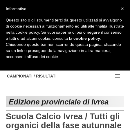
Top Menu
×
Informativa
Questo sito o gli strumenti terzi da questo utilizzati si avvalgono
di cookie necessari al funzionamento ed utili alle finalità illustrate
HOME
nella cookie policy. Se vuoi saperne di più o negare il consenso
a tutti o ad alcuni cookie, consulta la
cookie policy
.
BACHECA
Chiudendo questo banner, scorrendo questa pagina, cliccando
su un link o proseguendo la navigazione in altra maniera,
PROVINCE
acconsenti all’uso dei cookie.
EDIZIONE:
NOTIZIE
TORINO
NOTIZIE:
CAMPIONATI / RISULTATI
Contattaci
IVREA
VIDEO
Campionati e Risultati:
Cerca
PINEROLO
APPROFONDIMENTO
Edizione provinciale di Ivrea
NAZIONALI
CUNEO
NAZIONALI
REGIONALI
Scuola Calcio Ivrea / Tutti gli
ALESSANDRIA
DILETTANTI
organici della fase autunnale