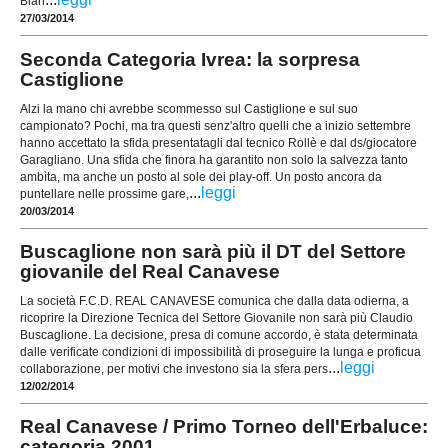
Bian
27/03/2014
Seconda Categoria Ivrea: la sorpresa
Castiglione
Alzi la mano chi avrebbe scommesso sul Castiglione e sul suo
campionato? Pochi, ma tra questi senz'altro quelli che a inizio settembre
hanno accettato la sfida presentatagli dal tecnico Rollè e dal ds/giocatore
Garagliano. Una sfida che finora ha garantito non solo la salvezza tanto
ambìta, ma anche un posto al sole dei play-off. Un posto ancora da
...
leggi
puntellare nelle prossime gare,
20/03/2014
Buscaglione non sarà più il DT del Settore
giovanile del Real Canavese
La società F.C.D. REAL CANAVESE comunica che dalla data odierna, a
ricoprire la Direzione Tecnica del Settore Giovanile non sarà più Claudio
Buscaglione. La decisione, presa di comune accordo, è stata determinata
dalle verificate condizioni di impossibilità di proseguire la lunga e proficua
...
leggi
collaborazione, per motivi che investono sia la sfera pers
12/02/2014
Real Canavese / Primo Torneo dell'Erbaluce:
categoria 2001