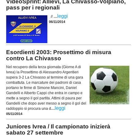
VideoSprint: Allievi, La Chivasso-Volpiano,
pass per i regionali
...
leggi
//
06/11/2014
Esordienti 2003: Prosettimo di misura
contro La Chivasso
Nel recupero della terza giornata (Giorne A di
Ivrea) la Prosettimo di Alessandro Argentieri
supera 3-2 La Chivasso al termine di una gara
combattuta. Le marcature dei padroni di casa
portano le firme di Simone Mancini, Daniel
Gandelli e Alberto Cappi che entra in campo e
mette a segno il gol partita. Attimi di paura per
Gandelli che dopo aver messo a segno il gol del
...
leggi
raddoppio si procura una d
05/11/2014
Juniores Ivrea / Il campionato inizierà
sabato 27 settembre