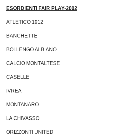
NOVARA
GIOVANILI
ESORDIENTI FAIR PLAY-2002
ASTI
SCUOLA CALCIO
ATLETICO 1912
BIELLA
EVENTI
BANCHETTE
VERCELLI
SHOP
BOLLENGO ALBIANO
VERBANO-CUSIO-OSSOIA
CALCIO MONTALTESE
AOSTA
CASELLE
Carica la tua Rosa
IVREA
MONTANARO
LA CHIVASSO
ORIZZONTI UNITED