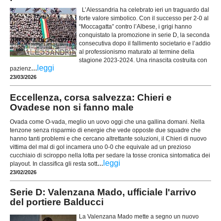
L’Alessandria ha celebrato ieri un traguardo dal
forte valore simbolico. Con il successo per 2-0 al
“Moccagatta” contro l’Albese, i grigi hanno
conquistato la promozione in serie D, la seconda
consecutiva dopo il fallimento societario e l’addio
al professionismo maturato al termine della
stagione 2023-2024. Una rinascita costruita con
...
leggi
pazienz
23/03/2026
Eccellenza, corsa salvezza: Chieri e
Ovadese non si fanno male
Ovada come O-vada, meglio un uovo oggi che una gallina domani. Nella
tenzone senza risparmio di energie che vede opposte due squadre che
hanno tanti problemi e che cercano altrettante soluzioni, il Chieri di nuovo
vittima del mal di gol incamera uno 0-0 che equivale ad un prezioso
cucchiaio di sciroppo nella lotta per sedare la tosse cronica sintomatica dei
...
leggi
playout. In classifica gli resta sott
23/02/2026
Serie D: Valenzana Mado, ufficiale l'arrivo
del portiere Balducci
La Valenzana Mado mette a segno un nuovo