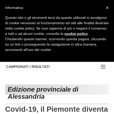
Top Menu
×
Informativa
Questo sito o gli strumenti terzi da questo utilizzati si avvalgono
di cookie necessari al funzionamento ed utili alle finalità illustrate
HOME
nella cookie policy. Se vuoi saperne di più o negare il consenso
a tutti o ad alcuni cookie, consulta la
cookie policy
.
BACHECA
Chiudendo questo banner, scorrendo questa pagina, cliccando
su un link o proseguendo la navigazione in altra maniera,
PROVINCE
acconsenti all’uso dei cookie.
EDIZIONE:
NOTIZIE
TORINO
NOTIZIE:
CAMPIONATI / RISULTATI
Contattaci
IVREA
VIDEO
Campionati e Risultati:
Cerca
PINEROLO
APPROFONDIMENTO
Edizione provinciale di
NAZIONALI
Alessandria
CUNEO
NAZIONALI
REGIONALI
ALESSANDRIA
DILETTANTI
Covid-19, il Piemonte diventa