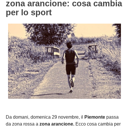
zona arancione: cosa cambia
NOVARA
GIOVANILI
per lo sport
ASTI
SCUOLA CALCIO
BIELLA
EVENTI
VERCELLI
SHOP
VERBANO-CUSIO-OSSOIA
AOSTA
Carica la tua Rosa
Da domani, domenica 29 novembre, il
Piemonte
passa
da zona rossa a
zona arancione.
Ecco cosa cambia per