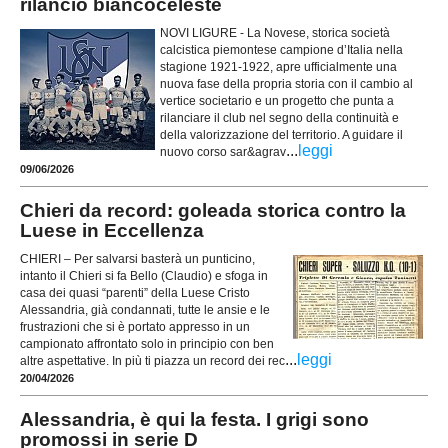
rilancio biancoceleste
NOVI LIGURE - La Novese, storica società
calcistica piemontese campione d’Italia nella
stagione 1921-1922, apre ufficialmente una
nuova fase della propria storia con il cambio al
vertice societario e un progetto che punta a
rilanciare il club nel segno della continuità e
della valorizzazione del territorio. A guidare il
...
leggi
nuovo corso sar&agrav
09/06/2026
Chieri da record: goleada storica contro la
Luese in Eccellenza
CHIERI – Per salvarsi basterà un punticino,
intanto il Chieri si fa Bello (Claudio) e sfoga in
casa dei quasi “parenti” della Luese Cristo
Alessandria, già condannati, tutte le ansie e le
frustrazioni che si è portato appresso in un
campionato affrontato solo in principio con ben
...
leggi
altre aspettative. In più ti piazza un record dei rec
20/04/2026
Alessandria, è qui la festa. I grigi sono
promossi in serie D