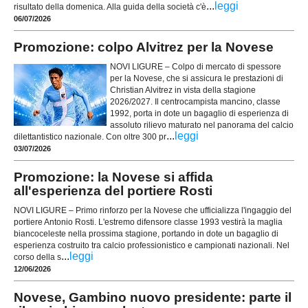
...
leggi
risultato della domenica. Alla guida della società c'è
06/07/2026
Promozione: colpo Alvitrez per la Novese
NOVI LIGURE – Colpo di mercato di spessore
per la Novese, che si assicura le prestazioni di
Christian Alvitrez in vista della stagione
2026/2027. Il centrocampista mancino, classe
1992, porta in dote un bagaglio di esperienza di
assoluto rilievo maturato nel panorama del calcio
...
leggi
dilettantistico nazionale. Con oltre 300 pr
03/07/2026
Promozione: la Novese si affida
all'esperienza del portiere Rosti
NOVI LIGURE – Primo rinforzo per la Novese che ufficializza l'ingaggio del
portiere Antonio Rosti. L'estremo difensore classe 1993 vestirà la maglia
biancoceleste nella prossima stagione, portando in dote un bagaglio di
esperienza costruito tra calcio professionistico e campionati nazionali. Nel
...
leggi
corso della s
12/06/2026
Novese, Gambino nuovo presidente: parte il