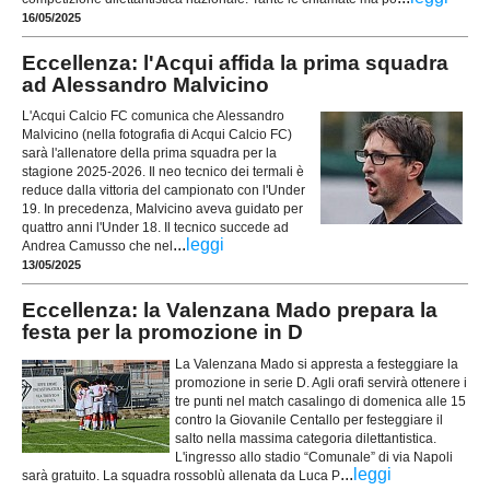
16/05/2025
Eccellenza: l'Acqui affida la prima squadra
ad Alessandro Malvicino
L'Acqui Calcio FC comunica che Alessandro
Malvicino (nella fotografia di Acqui Calcio FC)
sarà l'allenatore della prima squadra per la
stagione 2025-2026. Il neo tecnico dei termali è
reduce dalla vittoria del campionato con l'Under
19. In precedenza, Malvicino aveva guidato per
quattro anni l'Under 18. Il tecnico succede ad
...
leggi
Andrea Camusso che nel
13/05/2025
Eccellenza: la Valenzana Mado prepara la
festa per la promozione in D
La Valenzana Mado si appresta a festeggiare la
promozione in serie D. Agli orafi servirà ottenere i
tre punti nel match casalingo di domenica alle 15
contro la Giovanile Centallo per festeggiare il
salto nella massima categoria dilettantistica.
L'ingresso allo stadio “Comunale” di via Napoli
...
leggi
sarà gratuito. La squadra rossoblù allenata da Luca P