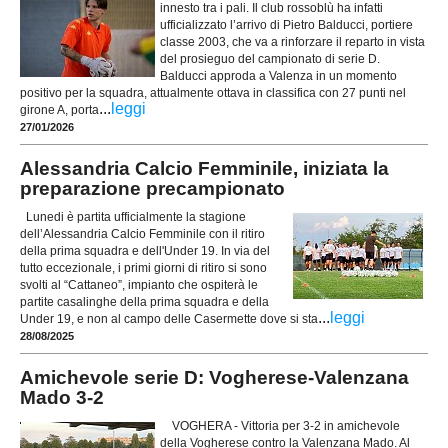
innesto tra i pali. Il club rossoblù ha infatti
ufficializzato l’arrivo di Pietro Balducci, portiere
classe 2003, che va a rinforzare il reparto in vista
del prosieguo del campionato di serie D.
Balducci approda a Valenza in un momento
positivo per la squadra, attualmente ottava in classifica con 27 punti nel
...
leggi
girone A, porta
27/01/2026
Alessandria Calcio Femminile, iniziata la
preparazione precampionato
Lunedi è partita ufficialmente la stagione
dell’Alessandria Calcio Femminile con il ritiro
della prima squadra e dell'Under 19. In via del
tutto eccezionale, i primi giorni di ritiro si sono
svolti al “Cattaneo”, impianto che ospiterà le
partite casalinghe della prima squadra e della
...
leggi
Under 19, e non al campo delle Casermette dove si sta
28/08/2025
Amichevole serie D: Vogherese-Valenzana
Mado 3-2
VOGHERA - Vittoria per 3-2 in amichevole
della Vogherese contro la Valenzana Mado. Al