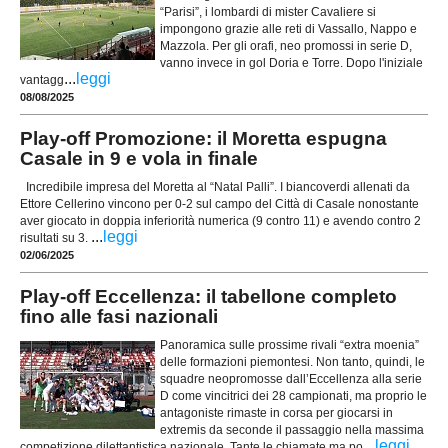
“Parisi”, i lombardi di mister Cavaliere si
impongono grazie alle reti di Vassallo, Nappo e
Mazzola. Per gli orafi, neo promossi in serie D,
vanno invece in gol Doria e Torre. Dopo l'iniziale
...
leggi
vantagg
08/08/2025
Play-off Promozione: il Moretta espugna
Casale in 9 e vola in finale
Incredibile impresa del Moretta al “Natal Palli”. I biancoverdi allenati da
Ettore Cellerino vincono per 0-2 sul campo del Città di Casale nonostante
aver giocato in doppia inferiorità numerica (9 contro 11) e avendo contro 2
...
leggi
risultati su 3.
02/06/2025
Play-off Eccellenza: il tabellone completo
fino alle fasi nazionali
Panoramica sulle prossime rivali “extra moenia”
delle formazioni piemontesi. Non tanto, quindi, le
squadre neopromosse dall’Eccellenza alla serie
D come vincitrici dei 28 campionati, ma proprio le
antagoniste rimaste in corsa per giocarsi in
extremis da seconde il passaggio nella massima
...
leggi
competizione dilettantistica nazionale. Tante le chiamate ma po