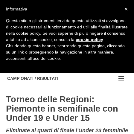
Top Menu
×
Informativa
Questo sito o gli strumenti terzi da questo utilizzati si avvalgono
di cookie necessari al funzionamento ed utili alle finalità illustrate
HOME
nella cookie policy. Se vuoi saperne di più o negare il consenso
a tutti o ad alcuni cookie, consulta la
cookie policy
.
BACHECA
Chiudendo questo banner, scorrendo questa pagina, cliccando
su un link o proseguendo la navigazione in altra maniera,
PROVINCE
acconsenti all’uso dei cookie.
EDIZIONE:
NOTIZIE
TORINO
NOTIZIE:
CAMPIONATI / RISULTATI
Contattaci
IVREA
VIDEO
Campionati e Risultati:
Cerca
Torneo delle Regioni:
PINEROLO
APPROFONDIMENTO
NAZIONALI
Piemonte in semifinale con
CUNEO
NAZIONALI
Under 19 e Under 15
REGIONALI
ALESSANDRIA
DILETTANTI
Eliminate ai quarti di finale l'Under 23 femminile