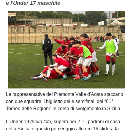
e l'Under 17 maschile
NOVARA
GIOVANILI
ASTI
SCUOLA CALCIO
BIELLA
EVENTI
VERCELLI
SHOP
VERBANO-CUSIO-OSSOIA
AOSTA
Carica la tua Rosa
Le rappresentative del Piemonte Valle d'Aosta staccano
con due squadre il biglietto delle semifinali del “61°
Torneo delle Regioni” in corso di svolgimento in Sicilia.
L'Under 19
(nella foto)
supera per 2-1 i padroni di casa
della Sicilia e questo pomeriggio alle ore 16 sfiderà la