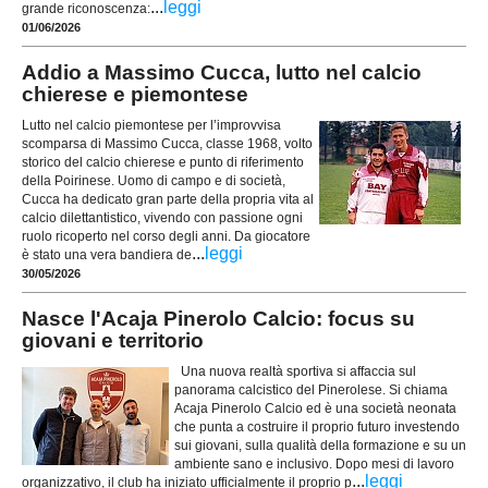
...
leggi
grande riconoscenza:
01/06/2026
Addio a Massimo Cucca, lutto nel calcio
chierese e piemontese
Lutto nel calcio piemontese per l’improvvisa
scomparsa di Massimo Cucca, classe 1968, volto
storico del calcio chierese e punto di riferimento
della Poirinese. Uomo di campo e di società,
Cucca ha dedicato gran parte della propria vita al
calcio dilettantistico, vivendo con passione ogni
ruolo ricoperto nel corso degli anni. Da giocatore
...
leggi
è stato una vera bandiera de
30/05/2026
Nasce l'Acaja Pinerolo Calcio: focus su
giovani e territorio
Una nuova realtà sportiva si affaccia sul
panorama calcistico del Pinerolese. Si chiama
Acaja Pinerolo Calcio ed è una società neonata
che punta a costruire il proprio futuro investendo
sui giovani, sulla qualità della formazione e su un
ambiente sano e inclusivo. Dopo mesi di lavoro
...
leggi
organizzativo, il club ha iniziato ufficialmente il proprio p