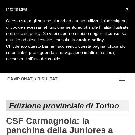
Top Menu
×
Informativa
Questo sito o gli strumenti terzi da questo utilizzati si avvalgono
di cookie necessari al funzionamento ed utili alle finalità illustrate
HOME
nella cookie policy. Se vuoi saperne di più o negare il consenso
a tutti o ad alcuni cookie, consulta la
cookie policy
.
BACHECA
Chiudendo questo banner, scorrendo questa pagina, cliccando
su un link o proseguendo la navigazione in altra maniera,
PROVINCE
acconsenti all’uso dei cookie.
EDIZIONE:
NOTIZIE
TORINO
NOTIZIE:
CAMPIONATI / RISULTATI
Contattaci
IVREA
VIDEO
Campionati e Risultati:
Cerca
PINEROLO
APPROFONDIMENTO
Edizione provinciale di Torino
NAZIONALI
CUNEO
NAZIONALI
REGIONALI
CSF Carmagnola: la
ALESSANDRIA
DILETTANTI
panchina della Juniores a