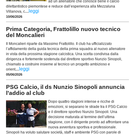
ad un allenatore che conosce bene il calcio
dilettantistico piemontese e reduce dall’esperienza alla Mezzaluna
...
leggi
Villanova, c
10/06/2026
Prima Categoria, Frattolillo nuovo tecnico
del Moncalieri
Il Moncalieri riparte da Massimo Frattolillo. Il club ha ufficializzato
l’affidamento della guida tecnica della prima squadra al nuovo allenatore
in vista della prossima stagione calcistica. Una scelta condivisa dalla
dirigenza e fortemente sostenuta dal direttore sportivo Nunzio Sinopoli,
chiamato a costruire insieme al tecnico un progetto ambizioso e
...
leggi
orient
05/06/2026
PSG Calcio, il ds Nunzio Sinopoli annuncia
l’addio al club
Dopo quattro stagioni intense e ricche di
emozioni, si separano le strade tra il PSG Calcio
e il direttore sportivo Nunzio Sinopoli. Una
decisione maturata al termine dell’ultima
stagione, con il dirigente pronto ad affrontare una
nuova avventura sportiva e professionale.
Sinopoli ha voluto salutare società, staff e ambiente PSG con parole di