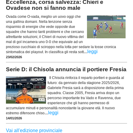
Eccellenza, corsa salvezza: Chieri e
Ovadese non si fanno male
Ovada come O-vada, meglio un uovo oggi che
una gallina domani. Nella tenzone senza
risparmio di energie che vede opposte due
squadre che hanno tanti problemi e che cercano
altrettante soluzioni, il Chieri di nuovo vittima del
mal di gol incamera uno 0-0 che equivale ad un
prezioso cucchiaio di sciroppo nella lotta per sedare la tosse cronica
...
leggi
sintomatica dei playout. In classifica gli resta sott
23/02/2026
Serie D: il Chisola annuncia il portiere Fresia
Il Chisola rinforza il reparto portieri e guarda al
futuro: da gennaio della stagione 2025/2026,
Gabriele Fresia sarà a disposizione della prima
squadra. Classe 2005, Fresia arriva dopo un
percorso importante tra Vado e Ravenna, due
esperienze che gli hanno permesso di
accumulare minuti e personalità nonostante la giovane età. Il nuovo
...
leggi
estremo difensore chiso
14/01/2026
Vai all'edizione provinciale