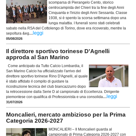
scomparsa di Pierangelo Cento, storico
centrocampista del Chieri tra la fine degli Anni
Cinquanta e l'inizio degli Anni Sessanta. Classe
1938, si è spento la scorsa settimana dopo una
lunga malattia. I funerali sono stati celebrati
sabato nella RSA del Cottolengo di Torino, dove era ricoverato, mentre la
...
leggi
sepoltura &eg
05/08/2026
Il direttore sportivo torinese D'Agnelli
approda al San Marino
Come anticipato da Tutto Calcio Lombardia, il
San Marino Calcio ha ufficializzato l'arrivo del
direttore sportivo torinese Rino D'Agnelli, al quale
è stato affidato il compito di guidare la
ricostruzione tecnica del club biancazzurro dopo
la retrocessione dalla Serie D al campionato di Eccellenza. Dirigente
...
leggi
piemontese con qualifica di Professionista e una consolida
31/07/2026
Moncalieri, mercato ambizioso per la Prima
Categoria 2026-2027
MONCALIERI – Il Moncalieri guarda al
campionato di Prima Categoria 2026-2027 con