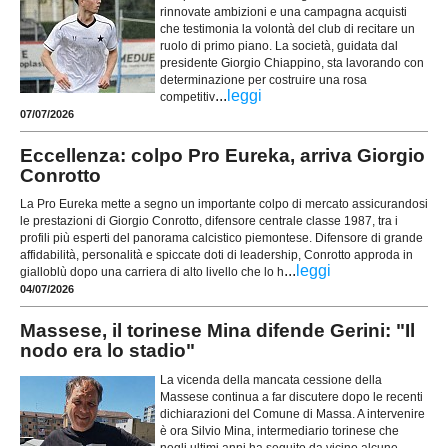
rinnovate ambizioni e una campagna acquisti
che testimonia la volontà del club di recitare un
ruolo di primo piano. La società, guidata dal
presidente Giorgio Chiappino, sta lavorando con
determinazione per costruire una rosa
...
leggi
competitiv
07/07/2026
Eccellenza: colpo Pro Eureka, arriva Giorgio
Conrotto
La Pro Eureka mette a segno un importante colpo di mercato assicurandosi
le prestazioni di Giorgio Conrotto, difensore centrale classe 1987, tra i
profili più esperti del panorama calcistico piemontese. Difensore di grande
affidabilità, personalità e spiccate doti di leadership, Conrotto approda in
...
leggi
gialloblù dopo una carriera di alto livello che lo h
04/07/2026
Massese, il torinese Mina difende Gerini: "Il
nodo era lo stadio"
La vicenda della mancata cessione della
Massese continua a far discutere dopo le recenti
dichiarazioni del Comune di Massa. A intervenire
è ora Silvio Mina, intermediario torinese che
negli ultimi anni ha seguito da vicino alcune