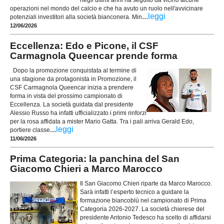
operazioni nel mondo del calcio e che ha avuto un ruolo nell'avvicinare
...
leggi
potenziali investitori alla società bianconera. Min
12/06/2026
Eccellenza: Edo e Picone, il CSF
Carmagnola Queencar prende forma
Dopo la promozione conquistata al termine di
una stagione da protagonista in Promozione, il
CSF Carmagnola Queencar inizia a prendere
forma in vista del prossimo campionato di
Eccellenza. La società guidata dal presidente
Alessio Russo ha infatti ufficializzato i primi rinforzi
per la rosa affidata a mister Mario Gatta. Tra i pali arriva Gerald Edo,
...
leggi
portiere classe
11/06/2026
Prima Categoria: la panchina del San
Giacomo Chieri a Marco Marocco
Il San Giacomo Chieri riparte da Marco Marocco.
Sarà infatti l’esperto tecnico a guidare la
formazione biancoblù nel campionato di Prima
Categoria 2026-2027. La società chierese del
presidente Antonio Tedesco ha scelto di affidarsi