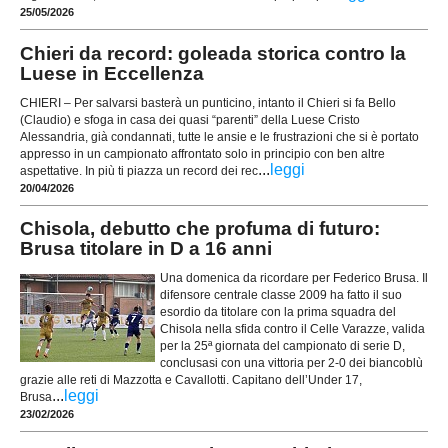
25/05/2026
Chieri da record: goleada storica contro la
Luese in Eccellenza
CHIERI – Per salvarsi basterà un punticino, intanto il Chieri si fa Bello
(Claudio) e sfoga in casa dei quasi “parenti” della Luese Cristo
Alessandria, già condannati, tutte le ansie e le frustrazioni che si è portato
appresso in un campionato affrontato solo in principio con ben altre
...
leggi
aspettative. In più ti piazza un record dei rec
20/04/2026
Chisola, debutto che profuma di futuro:
Brusa titolare in D a 16 anni
Una domenica da ricordare per Federico Brusa. Il
difensore centrale classe 2009 ha fatto il suo
esordio da titolare con la prima squadra del
Chisola nella sfida contro il Celle Varazze, valida
per la 25ª giornata del campionato di serie D,
conclusasi con una vittoria per 2-0 dei biancoblù
grazie alle reti di Mazzotta e Cavallotti. Capitano dell’Under 17,
...
leggi
Brusa
23/02/2026