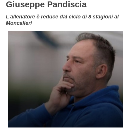
Giuseppe Pandiscia
NOVARA
GIOVANILI
ASTI
SCUOLA CALCIO
L'allenatore è reduce dal ciclo di 8 stagioni al
Moncalieri
BIELLA
EVENTI
VERCELLI
SHOP
VERBANO-CUSIO-OSSOIA
AOSTA
Carica la tua Rosa