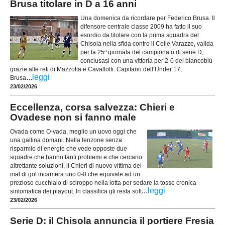
Brusa titolare in D a 16 anni
Una domenica da ricordare per Federico Brusa. Il
difensore centrale classe 2009 ha fatto il suo
esordio da titolare con la prima squadra del
Chisola nella sfida contro il Celle Varazze, valida
per la 25ª giornata del campionato di serie D,
conclusasi con una vittoria per 2-0 dei biancoblù
grazie alle reti di Mazzotta e Cavallotti. Capitano dell’Under 17,
...
leggi
Brusa
23/02/2026
Eccellenza, corsa salvezza: Chieri e
Ovadese non si fanno male
Ovada come O-vada, meglio un uovo oggi che
una gallina domani. Nella tenzone senza
risparmio di energie che vede opposte due
squadre che hanno tanti problemi e che cercano
altrettante soluzioni, il Chieri di nuovo vittima del
mal di gol incamera uno 0-0 che equivale ad un
prezioso cucchiaio di sciroppo nella lotta per sedare la tosse cronica
...
leggi
sintomatica dei playout. In classifica gli resta sott
23/02/2026
Serie D: il Chisola annuncia il portiere Fresia