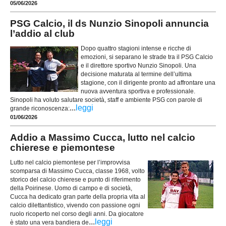
05/06/2026
PSG Calcio, il ds Nunzio Sinopoli annuncia
l’addio al club
Dopo quattro stagioni intense e ricche di
emozioni, si separano le strade tra il PSG Calcio
e il direttore sportivo Nunzio Sinopoli. Una
decisione maturata al termine dell’ultima
stagione, con il dirigente pronto ad affrontare una
nuova avventura sportiva e professionale.
Sinopoli ha voluto salutare società, staff e ambiente PSG con parole di
...
leggi
grande riconoscenza:
01/06/2026
Addio a Massimo Cucca, lutto nel calcio
chierese e piemontese
Lutto nel calcio piemontese per l’improvvisa
scomparsa di Massimo Cucca, classe 1968, volto
storico del calcio chierese e punto di riferimento
della Poirinese. Uomo di campo e di società,
Cucca ha dedicato gran parte della propria vita al
calcio dilettantistico, vivendo con passione ogni
ruolo ricoperto nel corso degli anni. Da giocatore
...
leggi
è stato una vera bandiera de