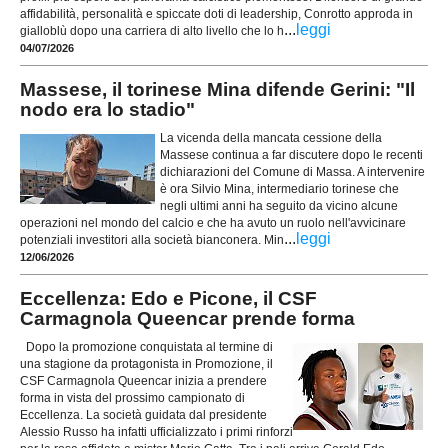
affidabilità, personalità e spiccate doti di leadership, Conrotto approda in
...
leggi
gialloblù dopo una carriera di alto livello che lo h
04/07/2026
Massese, il torinese Mina difende Gerini: "Il
nodo era lo stadio"
La vicenda della mancata cessione della
Massese continua a far discutere dopo le recenti
dichiarazioni del Comune di Massa. A intervenire
è ora Silvio Mina, intermediario torinese che
negli ultimi anni ha seguito da vicino alcune
operazioni nel mondo del calcio e che ha avuto un ruolo nell'avvicinare
...
leggi
potenziali investitori alla società bianconera. Min
12/06/2026
Eccellenza: Edo e Picone, il CSF
Carmagnola Queencar prende forma
Dopo la promozione conquistata al termine di
una stagione da protagonista in Promozione, il
CSF Carmagnola Queencar inizia a prendere
forma in vista del prossimo campionato di
Eccellenza. La società guidata dal presidente
Alessio Russo ha infatti ufficializzato i primi rinforzi