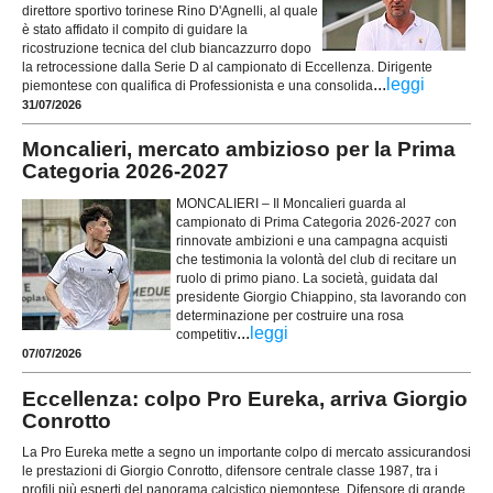
direttore sportivo torinese Rino D'Agnelli, al quale
è stato affidato il compito di guidare la
ricostruzione tecnica del club biancazzurro dopo
la retrocessione dalla Serie D al campionato di Eccellenza. Dirigente
...
leggi
piemontese con qualifica di Professionista e una consolida
31/07/2026
Moncalieri, mercato ambizioso per la Prima
Categoria 2026-2027
MONCALIERI – Il Moncalieri guarda al
campionato di Prima Categoria 2026-2027 con
rinnovate ambizioni e una campagna acquisti
che testimonia la volontà del club di recitare un
ruolo di primo piano. La società, guidata dal
presidente Giorgio Chiappino, sta lavorando con
determinazione per costruire una rosa
...
leggi
competitiv
07/07/2026
Eccellenza: colpo Pro Eureka, arriva Giorgio
Conrotto
La Pro Eureka mette a segno un importante colpo di mercato assicurandosi
le prestazioni di Giorgio Conrotto, difensore centrale classe 1987, tra i
profili più esperti del panorama calcistico piemontese. Difensore di grande