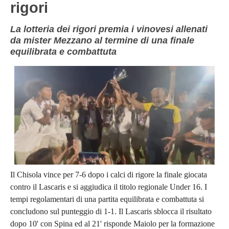
rigori
NOVARA
GIOVANILI
ASTI
SCUOLA CALCIO
La lotteria dei rigori premia i vinovesi allenati
da mister Mezzano al termine di una finale
BIELLA
EVENTI
equilibrata e combattuta
VERCELLI
SHOP
VERBANO-CUSIO-OSSOIA
AOSTA
Carica la tua Rosa
Il Chisola vince per 7-6 dopo i calci di rigore la finale giocata
contro il Lascaris e si aggiudica il titolo regionale Under 16. I
tempi regolamentari di una partita equilibrata e combattuta si
concludono sul punteggio di 1-1. Il Lascaris sblocca il risultato
dopo 10' con Spina ed al 21' risponde Maiolo per la formazione