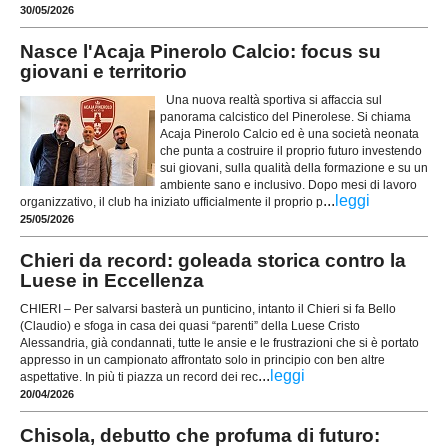
30/05/2026
Nasce l'Acaja Pinerolo Calcio: focus su
giovani e territorio
Una nuova realtà sportiva si affaccia sul
panorama calcistico del Pinerolese. Si chiama
Acaja Pinerolo Calcio ed è una società neonata
che punta a costruire il proprio futuro investendo
sui giovani, sulla qualità della formazione e su un
ambiente sano e inclusivo. Dopo mesi di lavoro
...
leggi
organizzativo, il club ha iniziato ufficialmente il proprio p
25/05/2026
Chieri da record: goleada storica contro la
Luese in Eccellenza
CHIERI – Per salvarsi basterà un punticino, intanto il Chieri si fa Bello
(Claudio) e sfoga in casa dei quasi “parenti” della Luese Cristo
Alessandria, già condannati, tutte le ansie e le frustrazioni che si è portato
appresso in un campionato affrontato solo in principio con ben altre
...
leggi
aspettative. In più ti piazza un record dei rec
20/04/2026
Chisola, debutto che profuma di futuro: