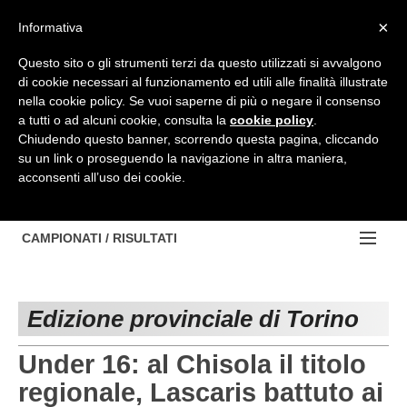
Top Menu
×
Informativa
Questo sito o gli strumenti terzi da questo utilizzati si avvalgono
di cookie necessari al funzionamento ed utili alle finalità illustrate
HOME
nella cookie policy. Se vuoi saperne di più o negare il consenso
a tutti o ad alcuni cookie, consulta la
cookie policy
.
BACHECA
Chiudendo questo banner, scorrendo questa pagina, cliccando
su un link o proseguendo la navigazione in altra maniera,
PROVINCE
acconsenti all’uso dei cookie.
EDIZIONE:
NOTIZIE
TORINO
NOTIZIE:
CAMPIONATI / RISULTATI
Contattaci
IVREA
VIDEO
Campionati e Risultati:
Cerca
PINEROLO
APPROFONDIMENTO
Edizione provinciale di Torino
NAZIONALI
CUNEO
NAZIONALI
REGIONALI
Under 16: al Chisola il titolo
ALESSANDRIA
DILETTANTI
regionale, Lascaris battuto ai