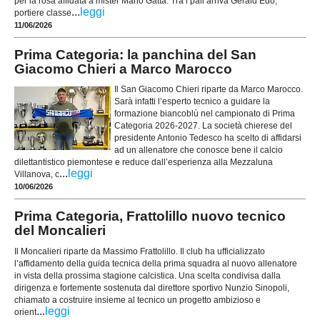
per la rosa affidata a mister Mario Gatta. Tra i pali arriva Gerald Edo,
...
leggi
portiere classe
11/06/2026
Prima Categoria: la panchina del San
Giacomo Chieri a Marco Marocco
Il San Giacomo Chieri riparte da Marco Marocco.
Sarà infatti l’esperto tecnico a guidare la
formazione biancoblù nel campionato di Prima
Categoria 2026-2027. La società chierese del
presidente Antonio Tedesco ha scelto di affidarsi
ad un allenatore che conosce bene il calcio
dilettantistico piemontese e reduce dall’esperienza alla Mezzaluna
...
leggi
Villanova, c
10/06/2026
Prima Categoria, Frattolillo nuovo tecnico
del Moncalieri
Il Moncalieri riparte da Massimo Frattolillo. Il club ha ufficializzato
l’affidamento della guida tecnica della prima squadra al nuovo allenatore
in vista della prossima stagione calcistica. Una scelta condivisa dalla
dirigenza e fortemente sostenuta dal direttore sportivo Nunzio Sinopoli,
chiamato a costruire insieme al tecnico un progetto ambizioso e
...
leggi
orient