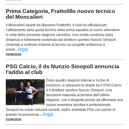
Prima Categoria, Frattolillo nuovo tecnico
del Moncalieri
Il Moncalieri riparte da Massimo Frattolillo. Il club ha ufficializzato
l’affidamento della guida tecnica della prima squadra al nuovo allenatore
in vista della prossima stagione calcistica. Una scelta condivisa dalla
dirigenza e fortemente sostenuta dal direttore sportivo Nunzio Sinopoli,
chiamato a costruire insieme al tecnico un progetto ambizioso e
...
leggi
orient
05/06/2026
PSG Calcio, il ds Nunzio Sinopoli annuncia
l’addio al club
Dopo quattro stagioni intense e ricche di
emozioni, si separano le strade tra il PSG Calcio
e il direttore sportivo Nunzio Sinopoli. Una
decisione maturata al termine dell’ultima
stagione, con il dirigente pronto ad affrontare una
nuova avventura sportiva e professionale.
Sinopoli ha voluto salutare società, staff e ambiente PSG con parole di
...
leggi
grande riconoscenza:
01/06/2026