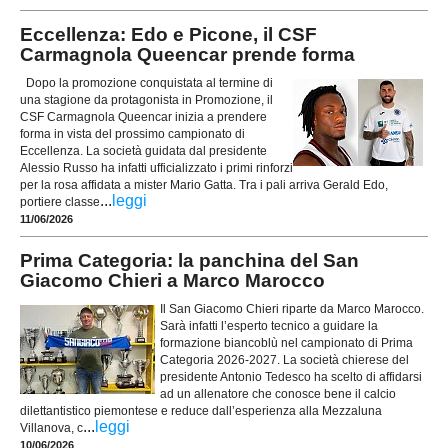
Eccellenza: Edo e Picone, il CSF
Carmagnola Queencar prende forma
Dopo la promozione conquistata al termine di
una stagione da protagonista in Promozione, il
CSF Carmagnola Queencar inizia a prendere
forma in vista del prossimo campionato di
Eccellenza. La società guidata dal presidente
Alessio Russo ha infatti ufficializzato i primi rinforzi
per la rosa affidata a mister Mario Gatta. Tra i pali arriva Gerald Edo,
...
leggi
portiere classe
11/06/2026
Prima Categoria: la panchina del San
Giacomo Chieri a Marco Marocco
Il San Giacomo Chieri riparte da Marco Marocco.
Sarà infatti l’esperto tecnico a guidare la
formazione biancoblù nel campionato di Prima
Categoria 2026-2027. La società chierese del
presidente Antonio Tedesco ha scelto di affidarsi
ad un allenatore che conosce bene il calcio
dilettantistico piemontese e reduce dall’esperienza alla Mezzaluna
...
leggi
Villanova, c
10/06/2026