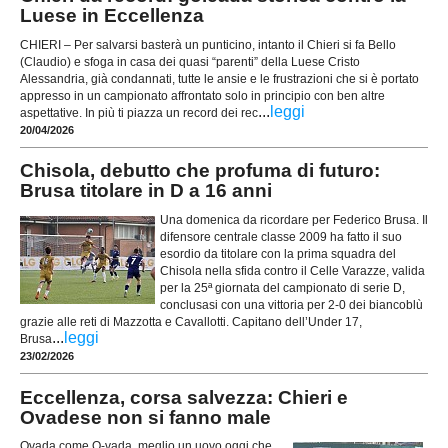
Luese in Eccellenza
CHIERI – Per salvarsi basterà un punticino, intanto il Chieri si fa Bello
(Claudio) e sfoga in casa dei quasi “parenti” della Luese Cristo
Alessandria, già condannati, tutte le ansie e le frustrazioni che si è portato
appresso in un campionato affrontato solo in principio con ben altre
...
leggi
aspettative. In più ti piazza un record dei rec
20/04/2026
Chisola, debutto che profuma di futuro:
Brusa titolare in D a 16 anni
Una domenica da ricordare per Federico Brusa. Il
difensore centrale classe 2009 ha fatto il suo
esordio da titolare con la prima squadra del
Chisola nella sfida contro il Celle Varazze, valida
per la 25ª giornata del campionato di serie D,
conclusasi con una vittoria per 2-0 dei biancoblù
grazie alle reti di Mazzotta e Cavallotti. Capitano dell’Under 17,
...
leggi
Brusa
23/02/2026
Eccellenza, corsa salvezza: Chieri e
Ovadese non si fanno male
Ovada come O-vada, meglio un uovo oggi che