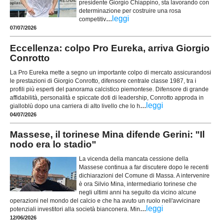
presidente Giorgio Chiappino, sta lavorando con
determinazione per costruire una rosa
...
leggi
competitiv
07/07/2026
Eccellenza: colpo Pro Eureka, arriva Giorgio
Conrotto
La Pro Eureka mette a segno un importante colpo di mercato assicurandosi
le prestazioni di Giorgio Conrotto, difensore centrale classe 1987, tra i
profili più esperti del panorama calcistico piemontese. Difensore di grande
affidabilità, personalità e spiccate doti di leadership, Conrotto approda in
...
leggi
gialloblù dopo una carriera di alto livello che lo h
04/07/2026
Massese, il torinese Mina difende Gerini: "Il
nodo era lo stadio"
La vicenda della mancata cessione della
Massese continua a far discutere dopo le recenti
dichiarazioni del Comune di Massa. A intervenire
è ora Silvio Mina, intermediario torinese che
negli ultimi anni ha seguito da vicino alcune
operazioni nel mondo del calcio e che ha avuto un ruolo nell'avvicinare
...
leggi
potenziali investitori alla società bianconera. Min
12/06/2026