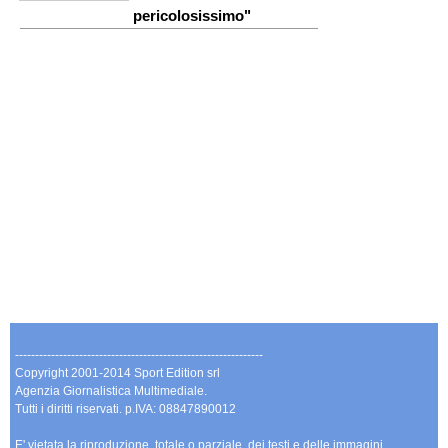
pericolosissimo"
--------------------------------------------------------------
Copyright 2001-2014 Sport Edition srl
Agenzia Giornalistica Multimediale.
Tutti i diritti riservati. p.IVA: 08847890012
E' vietata la riproduzione, totale o parziale, dei testi e delle immagini