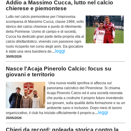
Addio a Massimo Cucca, lutto nel calcio
chierese e piemontese
Lutto nel calcio piemontese per l’improvvisa
scomparsa di Massimo Cucca, classe 1968, volto
storico del calcio chierese e punto di riferimento
della Poirinese. Uomo di campo e di società,
Cucca ha dedicato gran parte della propria vita al
calcio dilettantistico, vivendo con passione ogni
ruolo ricoperto nel corso degli anni. Da giocatore
...
leggi
è stato una vera bandiera de
30/05/2026
Nasce l'Acaja Pinerolo Calcio: focus su
giovani e territorio
Una nuova realtà sportiva si affaccia sul
panorama calcistico del Pinerolese. Si chiama
Acaja Pinerolo Calcio ed è una società neonata
che punta a costruire il proprio futuro investendo
sui giovani, sulla qualità della formazione e su un
ambiente sano e inclusivo. Dopo mesi di lavoro
...
leggi
organizzativo, il club ha iniziato ufficialmente il proprio p
25/05/2026
Chieri da record: goleada storica contro la