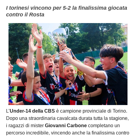
NOVARA
GIOVANILI
I torinesi vincono per 5-2 la finalissima giocata
contro il Rosta
ASTI
SCUOLA CALCIO
BIELLA
EVENTI
VERCELLI
SHOP
VERBANO-CUSIO-OSSOIA
AOSTA
Carica la tua Rosa
L’
Under-14 della CBS
è campione provinciale di Torino.
Dopo una straordinaria cavalcata durata tutta la stagione,
i ragazzi di mister
Giovanni Carbone
completano un
percorso incredibile, vincendo anche la finalissima contro