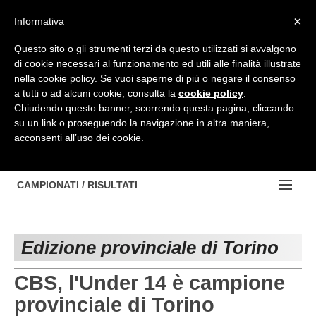
Top Menu
×
Informativa
Questo sito o gli strumenti terzi da questo utilizzati si avvalgono
di cookie necessari al funzionamento ed utili alle finalità illustrate
HOME
nella cookie policy. Se vuoi saperne di più o negare il consenso
a tutti o ad alcuni cookie, consulta la
cookie policy
.
BACHECA
Chiudendo questo banner, scorrendo questa pagina, cliccando
su un link o proseguendo la navigazione in altra maniera,
PROVINCE
acconsenti all’uso dei cookie.
EDIZIONE:
NOTIZIE
TORINO
NOTIZIE:
CAMPIONATI / RISULTATI
Contattaci
IVREA
VIDEO
Campionati e Risultati:
Cerca
PINEROLO
APPROFONDIMENTO
Edizione provinciale di Torino
NAZIONALI
CUNEO
NAZIONALI
REGIONALI
CBS, l'Under 14 è campione
ALESSANDRIA
DILETTANTI
provinciale di Torino