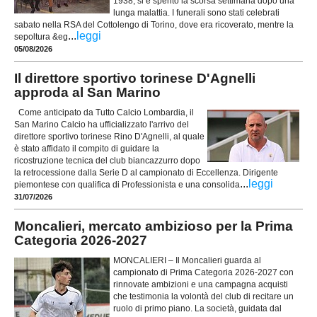
1938, si è spento la scorsa settimana dopo una
lunga malattia. I funerali sono stati celebrati
sabato nella RSA del Cottolengo di Torino, dove era ricoverato, mentre la
...
leggi
sepoltura &eg
05/08/2026
Il direttore sportivo torinese D'Agnelli
approda al San Marino
Come anticipato da Tutto Calcio Lombardia, il
San Marino Calcio ha ufficializzato l'arrivo del
direttore sportivo torinese Rino D'Agnelli, al quale
è stato affidato il compito di guidare la
ricostruzione tecnica del club biancazzurro dopo
la retrocessione dalla Serie D al campionato di Eccellenza. Dirigente
...
leggi
piemontese con qualifica di Professionista e una consolida
31/07/2026
Moncalieri, mercato ambizioso per la Prima
Categoria 2026-2027
MONCALIERI – Il Moncalieri guarda al
campionato di Prima Categoria 2026-2027 con
rinnovate ambizioni e una campagna acquisti
che testimonia la volontà del club di recitare un
ruolo di primo piano. La società, guidata dal