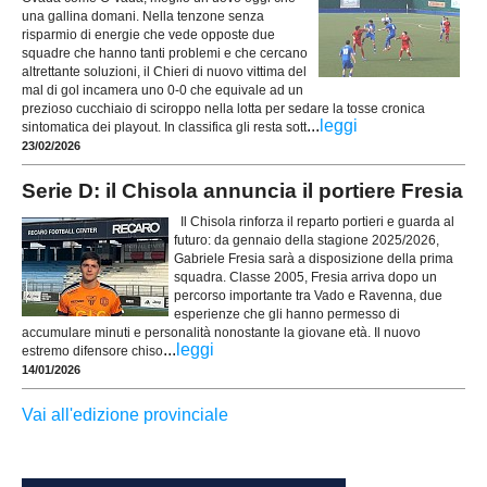
una gallina domani. Nella tenzone senza
risparmio di energie che vede opposte due
squadre che hanno tanti problemi e che cercano
altrettante soluzioni, il Chieri di nuovo vittima del
mal di gol incamera uno 0-0 che equivale ad un
prezioso cucchiaio di sciroppo nella lotta per sedare la tosse cronica
...
leggi
sintomatica dei playout. In classifica gli resta sott
23/02/2026
Serie D: il Chisola annuncia il portiere Fresia
Il Chisola rinforza il reparto portieri e guarda al
futuro: da gennaio della stagione 2025/2026,
Gabriele Fresia sarà a disposizione della prima
squadra. Classe 2005, Fresia arriva dopo un
percorso importante tra Vado e Ravenna, due
esperienze che gli hanno permesso di
accumulare minuti e personalità nonostante la giovane età. Il nuovo
...
leggi
estremo difensore chiso
14/01/2026
Vai all'edizione provinciale