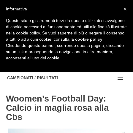
Top Menu
×
Informativa
Questo sito o gli strumenti terzi da questo utilizzati si avvalgono
di cookie necessari al funzionamento ed utili alle finalità illustrate
HOME
nella cookie policy. Se vuoi saperne di più o negare il consenso
a tutti o ad alcuni cookie, consulta la
cookie policy
.
BACHECA
Chiudendo questo banner, scorrendo questa pagina, cliccando
su un link o proseguendo la navigazione in altra maniera,
PROVINCE
acconsenti all’uso dei cookie.
EDIZIONE:
NOTIZIE
TORINO
NOTIZIE:
CAMPIONATI / RISULTATI
Contattaci
IVREA
VIDEO
Campionati e Risultati:
Cerca
Woomen's Football Day:
PINEROLO
APPROFONDIMENTO
NAZIONALI
Calcio in maglia rosa alla
CUNEO
NAZIONALI
Cbs
REGIONALI
ALESSANDRIA
DILETTANTI