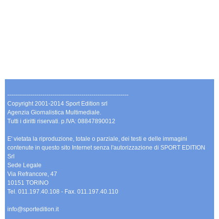
--------------------------------------------------------------
Copyright 2001-2014 Sport Edition srl
Agenzia Giornalistica Multimediale.
Tutti i diritti riservati. p.IVA: 08847890012
E' vietata la riproduzione, totale o parziale, dei testi e delle immagini
contenute in questo sito Internet senza l'autorizzazione di SPORT EDITION
Srl
Sede Legale
Via Refrancore, 47
10151 TORINO
Tel. 011.197.40.108 - Fax. 011.197.40.110
info@sportedition.it