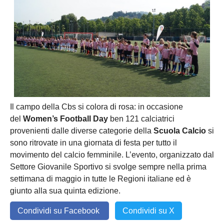
NOVARA
GIOVANILI
ASTI
SCUOLA CALCIO
BIELLA
EVENTI
VERCELLI
SHOP
VERBANO-CUSIO-OSSOIA
Il campo della Cbs si colora di rosa: in occasione
AOSTA
del
Women’s Football Day
ben 121 calciatrici
Carica la tua Rosa
provenienti dalle diverse categorie della
Scuola Calcio
si
sono ritrovate in una giornata di festa per tutto il
movimento del calcio femminile. L’evento, organizzato dal
Settore Giovanile Sportivo si svolge sempre nella prima
settimana di maggio in tutte le Regioni italiane ed è
giunto alla sua quinta edizione.
Condividi su Facebook
Condividi su X