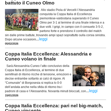
battuto il Cuneo Olmo
Allo stadio Piola di Vercelli l’Alessandria
conquista la Coppa Italia di Eccellenza
piemontese-valdostana superando il Cuneo
Olmo per 3-1 al termine di una finale intensa e a
due volti. I grigi, in campo con il consueto 3-5-2,
partono forte e prendono il controllo del match
sin dalle prime battute, trovando ampi spazi soprattutto sulla corsia sinistra.
...
leggi
Dopo alcune occasioni
05/02/2026
Coppa Italia Eccellenza: Alessandria e
Cuneo volano in finale
Sarà Alessandria-Cuneo l’atto conclusivo della
Coppa Italia di Eccellenza, al termine di due
semifinali di ritorno ricche di tensione, emozioni e
decise entrambe soltanto ai calci di rigore. Al
“Comunale” di Borgosesia si replica lo 0-0
dell’andata anche nella sfida di ritorno tra i
...
leggi
padroni di casa e l’Alessandria. Novanta minuti bloccati, con
15/01/2026
Coppa Italia Eccellenza: pari nel big-match,
Cuneo vincente