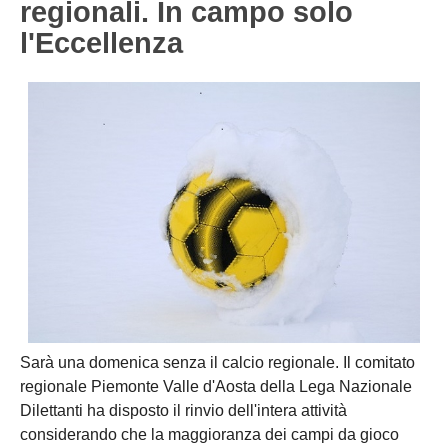
regionali. In campo solo
NOVARA
GIOVANILI
l'Eccellenza
ASTI
SCUOLA CALCIO
BIELLA
EVENTI
VERCELLI
SHOP
VERBANO-CUSIO-OSSOIA
AOSTA
Carica la tua Rosa
Sarà una domenica senza il calcio regionale. Il comitato
regionale Piemonte Valle d'Aosta della Lega Nazionale
Dilettanti ha disposto il rinvio dell'intera attività
considerando che la maggioranza dei campi da gioco