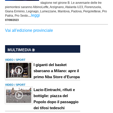
stagione nel girone B. Le avversarie delle tre
piemontesi saranno AlbinoLeffe, Arzignano, Atalanta U23, Fiorenzuola,
Giana Erminio, Legnago, Lumezzane, Mantova, Padova, Pergolettese, Pro
...
leggi
Patria, Pro Sesto
07/08/2023
Vai all'edizione provinciale
MULTIMEDIA
VIDEO / SPORT
I giganti del basket
sbarcano a Milano: apre il
primo Nba Store d'Europa
VIDEO / SPORT
Lazio-Eintracht, rifiuti e
bottiglie: piazza del
Popolo dopo il passaggio
dei tifosi tedeschi