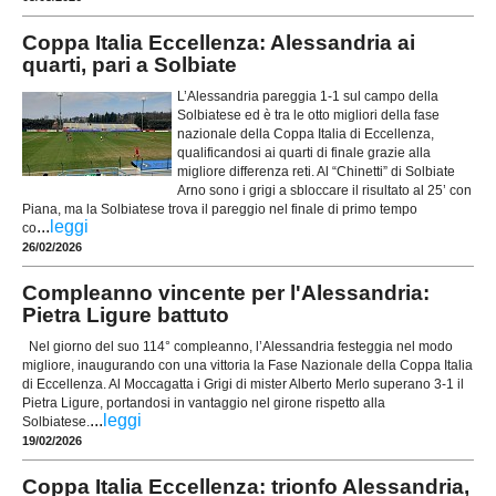
Coppa Italia Eccellenza: Alessandria ai
quarti, pari a Solbiate
L’Alessandria pareggia 1-1 sul campo della
Solbiatese ed è tra le otto migliori della fase
nazionale della Coppa Italia di Eccellenza,
qualificandosi ai quarti di finale grazie alla
migliore differenza reti. Al “Chinetti” di Solbiate
Arno sono i grigi a sbloccare il risultato al 25’ con
Piana, ma la Solbiatese trova il pareggio nel finale di primo tempo
...
leggi
co
26/02/2026
Compleanno vincente per l'Alessandria:
Pietra Ligure battuto
Nel giorno del suo 114° compleanno, l’Alessandria festeggia nel modo
migliore, inaugurando con una vittoria la Fase Nazionale della Coppa Italia
di Eccellenza. Al Moccagatta i Grigi di mister Alberto Merlo superano 3-1 il
Pietra Ligure, portandosi in vantaggio nel girone rispetto alla
...
leggi
Solbiatese.
19/02/2026
Coppa Italia Eccellenza: trionfo Alessandria,