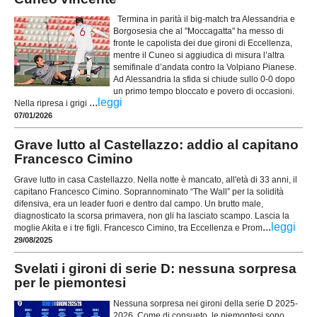
Termina in parità il big-match tra Alessandria e
Borgosesia che al "Moccagatta" ha messo di
fronte le capolista dei due gironi di Eccellenza,
mentre il Cuneo si aggiudica di misura l’altra
semifinale d’andata contro la Volpiano Pianese.
Ad Alessandria la sfida si chiude sullo 0-0 dopo
un primo tempo bloccato e povero di occasioni.
...
leggi
Nella ripresa i grigi
07/01/2026
Grave lutto al Castellazzo: addio al capitano
Francesco Cimino
Grave lutto in casa Castellazzo. Nella notte è mancato, all'età di 33 anni, il
capitano Francesco Cimino. Soprannominato “The Wall” per la solidità
difensiva, era un leader fuori e dentro dal campo. Un brutto male,
diagnosticato la scorsa primavera, non gli ha lasciato scampo. Lascia la
...
leggi
moglie Akita e i tre figli. Francesco Cimino, tra Eccellenza e Prom
29/08/2025
Svelati i gironi di serie D: nessuna sorpresa
per le piemontesi
Nessuna sorpresa nei gironi della serie D 2025-
2026. Come di consueto, le piemontesi sono