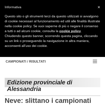
Top Menu
×
Informativa
Questo sito o gli strumenti terzi da questo utilizzati si avvalgono
di cookie necessari al funzionamento ed utili alle finalità illustrate
HOME
nella cookie policy. Se vuoi saperne di più o negare il consenso
a tutti o ad alcuni cookie, consulta la
cookie policy
.
BACHECA
Chiudendo questo banner, scorrendo questa pagina, cliccando
su un link o proseguendo la navigazione in altra maniera,
PROVINCE
acconsenti all’uso dei cookie.
EDIZIONE:
NOTIZIE
TORINO
NOTIZIE:
CAMPIONATI / RISULTATI
Contattaci
IVREA
VIDEO
Campionati e Risultati:
Cerca
PINEROLO
APPROFONDIMENTO
Edizione provinciale di
NAZIONALI
Alessandria
CUNEO
NAZIONALI
REGIONALI
ALESSANDRIA
DILETTANTI
Neve: slittano i campionati