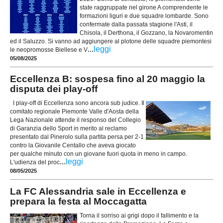
state raggruppate nel girone A comprendente le
formazioni liguri e due squadre lombarde. Sono
confermate dalla passata stagione l'Asti, il
Chisola, il Derthona, il Gozzano, la Novaromentin
ed il Saluzzo. Si vanno ad aggiungere al plotone delle squadre piemontesi
...
leggi
le neopromosse Biellese e V
05/08/2025
Eccellenza B: sospesa fino al 20 maggio la
disputa dei play-off
I play-off di Eccellenza sono ancora sub judice. Il
comitato regionale Piemonte Valle d'Aosta della
Lega Nazionale attende il responso del Collegio
di Garanzia dello Sport in merito al reclamo
presentato dal Pinerolo sulla partita persa per 2-1
contro la Giovanile Centallo che aveva giocato
per qualche minuto con un giovane fuori quota in meno in campo.
...
leggi
L'udienza del proc
08/05/2025
La FC Alessandria sale in Eccellenza e
prepara la festa al Moccagatta
Torna il sorriso ai grigi dopo il fallimento e la