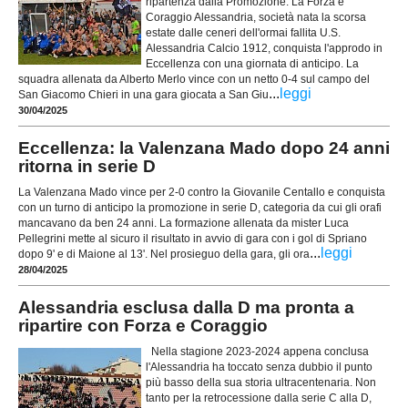
ripartenza dalla Promozione. La Forza e
Coraggio Alessandria, società nata la scorsa
estate dalle ceneri dell'ormai fallita U.S.
Alessandria Calcio 1912, conquista l'approdo in
Eccellenza con una giornata di anticipo. La
squadra allenata da Alberto Merlo vince con un netto 0-4 sul campo del
...
leggi
San Giacomo Chieri in una gara giocata a San Giu
30/04/2025
Eccellenza: la Valenzana Mado dopo 24 anni
ritorna in serie D
La Valenzana Mado vince per 2-0 contro la Giovanile Centallo e conquista
con un turno di anticipo la promozione in serie D, categoria da cui gli orafi
mancavano da ben 24 anni. La formazione allenata da mister Luca
Pellegrini mette al sicuro il risultato in avvio di gara con i gol di Spriano
...
leggi
dopo 9' e di Maione al 13'. Nel prosieguo della gara, gli ora
28/04/2025
Alessandria esclusa dalla D ma pronta a
ripartire con Forza e Coraggio
Nella stagione 2023-2024 appena conclusa
l'Alessandria ha toccato senza dubbio il punto
più basso della sua storia ultracentenaria. Non
tanto per la retrocessione dalla serie C alla D,