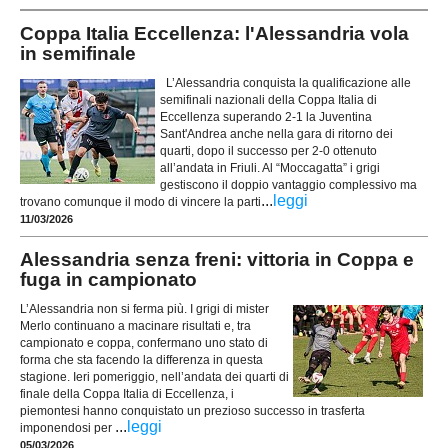
Coppa Italia Eccellenza: l'Alessandria vola
in semifinale
L’Alessandria conquista la qualificazione alle
semifinali nazionali della Coppa Italia di
Eccellenza superando 2-1 la Juventina
Sant'Andrea anche nella gara di ritorno dei
quarti, dopo il successo per 2-0 ottenuto
all’andata in Friuli. Al “Moccagatta” i grigi
gestiscono il doppio vantaggio complessivo ma
...
leggi
trovano comunque il modo di vincere la parti
11/03/2026
Alessandria senza freni: vittoria in Coppa e
fuga in campionato
L’Alessandria non si ferma più. I grigi di mister
Merlo continuano a macinare risultati e, tra
campionato e coppa, confermano uno stato di
forma che sta facendo la differenza in questa
stagione. Ieri pomeriggio, nell’andata dei quarti di
finale della Coppa Italia di Eccellenza, i
piemontesi hanno conquistato un prezioso successo in trasferta
...
leggi
imponendosi per
05/03/2026