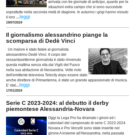
arrivata con tre giornate di anticipo, quanto per le
situazioni extra campo che si sono succedute
soprattutto nella seconda metà di stagione. In autunno i grigi hanno vissuto
...
leggi
il loro
19/07/2024
Il giornalismo alessandrino piange la
scomparsa di Dedè Vinci
Un malore è stato fatale al giornalista
alessandrino Dedé Vinci. Il corpo del
sessantasettenne giornalista è stato rinvenuto
questa mattina senza vita dai Vigili del Fuoco
nella sua abitazione di Alessandria. Volto noto
dell'emittente televisiva Telecity dopo essere stato
anche direttore di Primantenna, è stato un grande appassionato di musica.
...
leggi
E' stat
17/01/2024
Serie C 2023-2024: al debutto il derby
piemontese Alessandria-Novara
Oggi la Lega Pro ha diramato i gironi ed i
calendari del campionato di serie C 2023-2024.
Novara e Pro Vercelli sono state inserite nel
girone A insieme all'Alessandria, nella passata