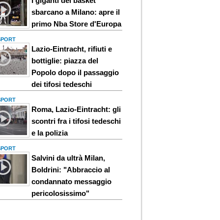
I giganti del basket
sbarcano a Milano: apre il
primo Nba Store d'Europa
 SPORT
Lazio-Eintracht, rifiuti e
bottiglie: piazza del
Popolo dopo il passaggio
dei tifosi tedeschi
 SPORT
Roma, Lazio-Eintracht: gli
scontri fra i tifosi tedeschi
e la polizia
 SPORT
Salvini da ultrà Milan,
Boldrini: "Abbraccio al
condannato messaggio
pericolosissimo"