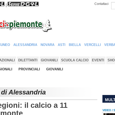
Contattaci
|
CUNEO
ALESSANDRIA
NOVARA
ASTI
BIELLA
VERCELLI
VERBA
AZIONALI
DILETTANTI
GIOVANILI
SCUOLA CALCIO
EVENTI
SHO
IONALI
PROVINCIALI
GIOVANILI
 di Alessandria
MULT
gioni: il calcio a 11
VIDEO /
iemonte