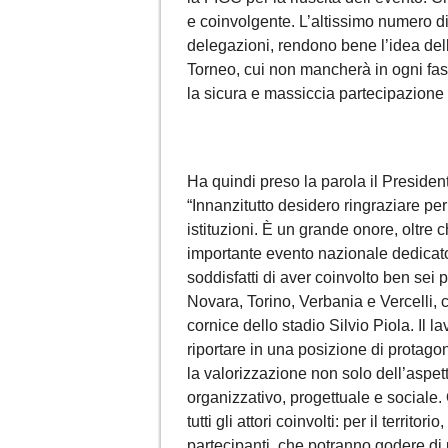
e coinvolgente. L’altissimo numero di 
delegazioni, rendono bene l’idea del
Torneo, cui non mancherà in ogni fas
la sicura e massiccia partecipazione d
Ha quindi preso la parola il Preside
“Innanzitutto desidero ringraziare pe
istituzioni. È un grande onore, oltre 
importante evento nazionale dedicato 
soddisfatti di aver coinvolto ben sei
Novara, Torino, Verbania e Vercelli, c
cornice dello stadio Silvio Piola. Il
riportare in una posizione di protago
la valorizzazione non solo dell’aspet
organizzativo, progettuale e sociale
tutti gli attori coinvolti: per il territor
partecipanti, che potranno godere di u