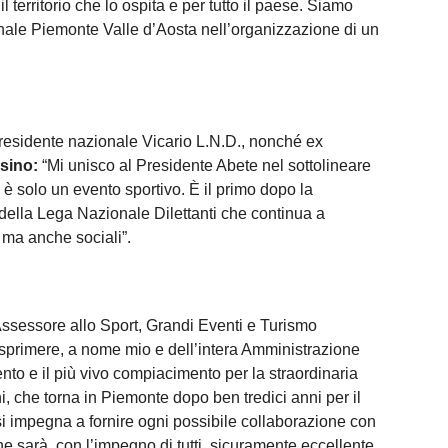
 territorio che lo ospita e per tutto il paese. Siamo
onale Piemonte Valle d’Aosta nell’organizzazione di un
Presidente nazionale Vicario L.N.D., nonché ex
sino:
“Mi unisco al Presidente Abete nel sottolineare
è solo un evento sportivo. È il primo dopo la
della Lega Nazionale Dilettanti che continua a
, ma anche sociali”.
l’Assessore allo Sport, Grandi Eventi e Turismo
esprimere, a nome mio e dell’intera Amministrazione
to e il più vivo compiacimento per la straordinaria
, che torna in Piemonte dopo ben tredici anni per il
he si impegna a fornire ogni possibile collaborazione con
he sarà, con l’impegno di tutti, sicuramente eccellente