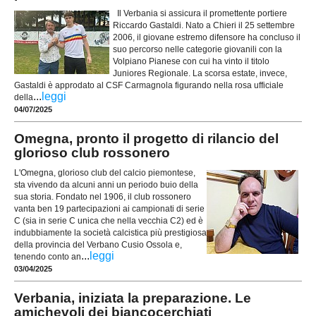
Il Verbania si assicura il promettente portiere
Riccardo Gastaldi. Nato a Chieri il 25 settembre
2006, il giovane estremo difensore ha concluso il
suo percorso nelle categorie giovanili con la
Volpiano Pianese con cui ha vinto il titolo
Juniores Regionale. La scorsa estate, invece,
Gastaldi è approdato al CSF Carmagnola figurando nella rosa ufficiale
...
leggi
della
04/07/2025
Omegna, pronto il progetto di rilancio del
glorioso club rossonero
L'Omegna, glorioso club del calcio piemontese,
sta vivendo da alcuni anni un periodo buio della
sua storia. Fondato nel 1906, il club rossonero
vanta ben 19 partecipazioni ai campionati di serie
C (sia in serie C unica che nella vecchia C2) ed è
indubbiamente la società calcistica più prestigiosa
della provincia del Verbano Cusio Ossola e,
...
leggi
tenendo conto an
03/04/2025
Verbania, iniziata la preparazione. Le
amichevoli dei biancocerchiati