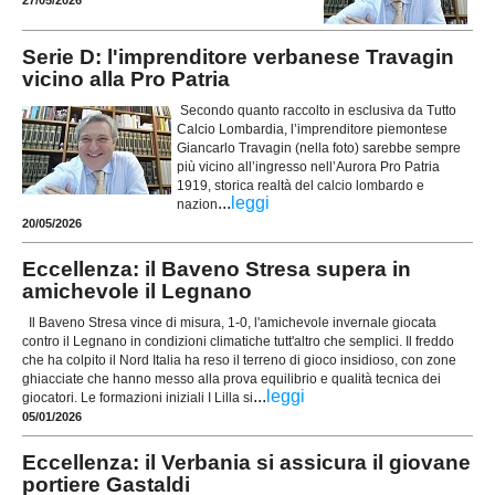
Serie D: l'imprenditore verbanese Travagin
vicino alla Pro Patria
Secondo quanto raccolto in esclusiva da Tutto
Calcio Lombardia, l’imprenditore piemontese
Giancarlo Travagin (nella foto) sarebbe sempre
più vicino all’ingresso nell’Aurora Pro Patria
1919, storica realtà del calcio lombardo e
...
leggi
nazion
20/05/2026
Eccellenza: il Baveno Stresa supera in
amichevole il Legnano
Il Baveno Stresa vince di misura, 1-0, l'amichevole invernale giocata
contro il Legnano in condizioni climatiche tutt'altro che semplici. Il freddo
che ha colpito il Nord Italia ha reso il terreno di gioco insidioso, con zone
ghiacciate che hanno messo alla prova equilibrio e qualità tecnica dei
...
leggi
giocatori. Le formazioni iniziali I Lilla si
05/01/2026
Eccellenza: il Verbania si assicura il giovane
portiere Gastaldi