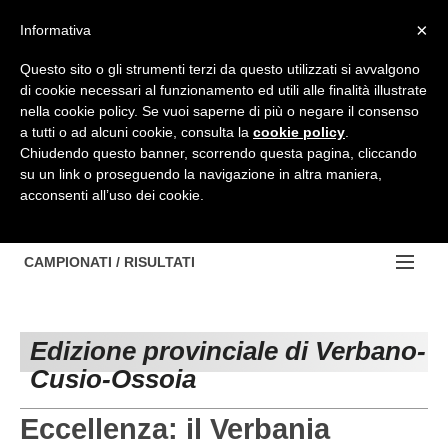
Top Menu
×
Informativa
Questo sito o gli strumenti terzi da questo utilizzati si avvalgono
di cookie necessari al funzionamento ed utili alle finalità illustrate
HOME
nella cookie policy. Se vuoi saperne di più o negare il consenso
a tutti o ad alcuni cookie, consulta la
cookie policy
.
BACHECA
Chiudendo questo banner, scorrendo questa pagina, cliccando
su un link o proseguendo la navigazione in altra maniera,
PROVINCE
acconsenti all’uso dei cookie.
EDIZIONE:
NOTIZIE
TORINO
NOTIZIE:
CAMPIONATI / RISULTATI
Contattaci
IVREA
VIDEO
Campionati e Risultati:
Cerca
PINEROLO
APPROFONDIMENTO
Edizione provinciale di Verbano-
NAZIONALI
Cusio-Ossoia
CUNEO
NAZIONALI
REGIONALI
ALESSANDRIA
DILETTANTI
Eccellenza: il Verbania