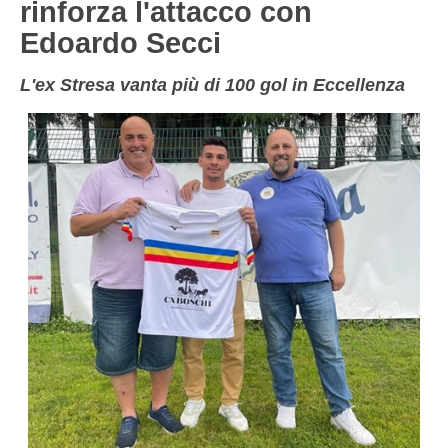
rinforza l'attacco con
NOVARA
GIOVANILI
Edoardo Secci
ASTI
SCUOLA CALCIO
L'ex Stresa vanta più di 100 gol in Eccellenza
BIELLA
EVENTI
VERCELLI
SHOP
VERBANO-CUSIO-OSSOIA
AOSTA
Carica la tua Rosa