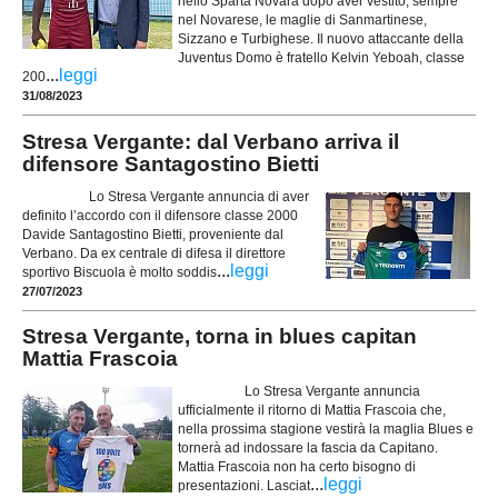
nello Sparta Novara dopo aver vestito, sempre
nel Novarese, le maglie di Sanmartinese,
Sizzano e Turbighese. Il nuovo attaccante della
Juventus Domo è fratello Kelvin Yeboah, classe
...
leggi
200
31/08/2023
Stresa Vergante: dal Verbano arriva il
difensore Santagostino Bietti
Lo Stresa Vergante annuncia di aver
definito l’accordo con il difensore classe 2000
Davide Santagostino Bietti, proveniente dal
Verbano. Da ex centrale di difesa il direttore
...
leggi
sportivo Biscuola è molto soddis
27/07/2023
Stresa Vergante, torna in blues capitan
Mattia Frascoia
Lo Stresa Vergante annuncia
ufficialmente il ritorno di Mattia Frascoia che,
nella prossima stagione vestirà la maglia Blues e
tornerà ad indossare la fascia da Capitano.
Mattia Frascoia non ha certo bisogno di
...
leggi
presentazioni. Lasciat