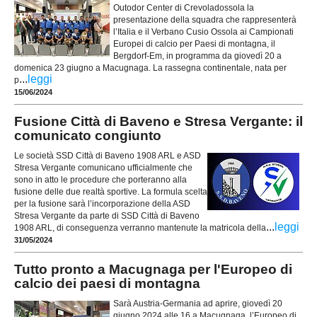
Outodor Center di Crevoladossola la
presentazione della squadra che rappresenterà
l’Italia e il Verbano Cusio Ossola ai Campionati
Europei di calcio per Paesi di montagna, il
Bergdorf-Em, in programma da giovedì 20 a
domenica 23 giugno a Macugnaga. La rassegna continentale, nata per
...
leggi
p
15/06/2024
Fusione Città di Baveno e Stresa Vergante: il
comunicato congiunto
Le società SSD Città di Baveno 1908 ARL e ASD
Stresa Vergante comunicano ufficialmente che
sono in atto le procedure che porteranno alla
fusione delle due realtà sportive. La formula scelta
per la fusione sarà l’incorporazione della ASD
Stresa Vergante da parte di SSD Città di Baveno
...
leggi
1908 ARL, di conseguenza verranno mantenute la matricola della
31/05/2024
Tutto pronto a Macugnaga per l'Europeo di
calcio dei paesi di montagna
Sarà Austria-Germania ad aprire, giovedì 20
giugno 2024 alle 16 a Macugnaga, l’Europeo di