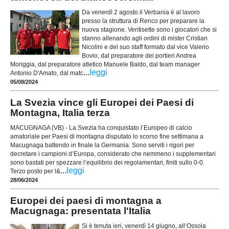
Da venerdì 2 agosto il Verbania è al lavoro
presso la struttura di Renco per preparare la
nuova stagione. Ventisette sono i giocatori che si
stanno allenando agli ordini di mister Cristian
Nicolini e del suo staff formato dal vice Valerio
Bovio, dal preparatore dei portieri Andrea
Moriggia, dal preparatore atletico Manuele Baldo, dal team manager
...
leggi
Antonio D'Amato, dal matc
05/08/2024
La Svezia vince gli Europei dei Paesi di
Montagna, Italia terza
MACUGNAGA (VB) - La Svezia ha conquistato l’Europeo di calcio
amatoriale per Paesi di montagna disputato lo scorso fine settimana a
Macugnaga battendo in finale la Germania. Sono serviti i rigori per
decretare i campioni d’Europa, considerato che nemmeno i supplementari
sono bastati per spezzare l’equilibrio dei regolamentari, finiti sullo 0-0.
...
leggi
Terzo posto per l&
28/06/2024
Europei dei paesi di montagna a
Macugnaga: presentata l'Italia
Si è tenuta ieri, venerdì 14 giugno, all’Ossola