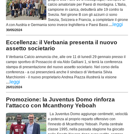
calcio amatoriale per Paesi di montagna. L’Italia,
campione in carica, debutterà alle 19 contro la
Svezia. Nel girone B con gli azzurri ci sono
Svezia, Svizzera e Francia, a completare il girone
...
leggi
A con Austria e Germania sono invece Inghilterra e Paesi Bassi.
30/05/2024
Eccellenza: il Verbania presenta il nuovo
assetto societario
Il Verbania Calcio annuncia che, alle ore 11 di lunedì 29 gennaio presso il
campo sportivo di Possaccio di via Aldo Galliani 1, si terrà la conferenza
stampa di presentazione del nuovo assetto societario. Nel corso della
conferenza - a cui presenzierà anche il sindaco di Verbania Silvia
Marchionini - il nuovo proprietario Andrea Piazza illustrerà la visione
...
leggi
26/01/2024
Promozione: la Juventus Domo rinforza
l'attacco con Mcanthony Yeboah
La Juventus Domo aggiunge centimetri, velocità
e potenza al proprio reparto offensivo con
l'innesto di Mcanthony Yeboah. Punta centrale
classe 1995, nella passata stagione ha giocato