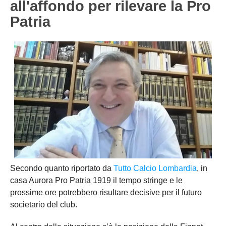
all'affondo per rilevare la Pro
NOVARA
GIOVANILI
Patria
ASTI
SCUOLA CALCIO
BIELLA
EVENTI
VERCELLI
SHOP
VERBANO-CUSIO-OSSOIA
AOSTA
Carica la tua Rosa
Secondo quanto riportato da
Tutto Calcio Lombardia
, in
casa
Aurora Pro Patria 1919
il tempo stringe e le
prossime ore potrebbero risultare decisive per il futuro
societario del club.