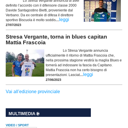
Lo Stresa Vergante annuncia di aver
definito l’accordo con il difensore classe 2000
Davide Santagostino Bietti, proveniente dal
Verbano. Da ex centrale di difesa il direttore
...
leggi
sportivo Biscuola è molto soddis
27/07/2023
Stresa Vergante, torna in blues capitan
Mattia Frascoia
Lo Stresa Vergante annuncia
ufficialmente il ritorno di Mattia Frascoia che,
nella prossima stagione vestirà la maglia Blues e
tornerà ad indossare la fascia da Capitano.
Mattia Frascoia non ha certo bisogno di
...
leggi
presentazioni. Lasciat
27/06/2023
Vai all'edizione provinciale
MULTIMEDIA
VIDEO / SPORT