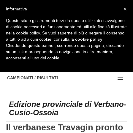
Top Menu
×
Informativa
Questo sito o gli strumenti terzi da questo utilizzati si avvalgono
di cookie necessari al funzionamento ed utili alle finalità illustrate
HOME
nella cookie policy. Se vuoi saperne di più o negare il consenso
a tutti o ad alcuni cookie, consulta la
cookie policy
.
BACHECA
Chiudendo questo banner, scorrendo questa pagina, cliccando
su un link o proseguendo la navigazione in altra maniera,
PROVINCE
acconsenti all’uso dei cookie.
EDIZIONE:
NOTIZIE
TORINO
NOTIZIE:
CAMPIONATI / RISULTATI
Contattaci
IVREA
VIDEO
Campionati e Risultati:
Cerca
PINEROLO
APPROFONDIMENTO
Edizione provinciale di Verbano-
NAZIONALI
Cusio-Ossoia
CUNEO
NAZIONALI
REGIONALI
ALESSANDRIA
DILETTANTI
Il verbanese Travagin pronto