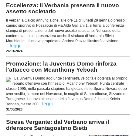
Eccellenza: il Verbania presenta il nuovo
assetto societario
Il Verbania Calcio annuncia che, alle ore 11 di lunedì 29 gennaio presso il
campo sportivo di Possaccio di via Aldo Galliani 1, si terrà la conferenza
stampa di presentazione del nuovo assetto societario. Nel corso della
conferenza - a cui presenzierà anche il sindaco di Verbania Silvia
Marchionini - il nuovo proprietario Andrea Piazza illustrerà la visione
...
leggi
26/01/2024
Promozione: la Juventus Domo rinforza
l'attacco con Mcanthony Yeboah
La Juventus Domo aggiunge centimetri, velocità e potenza al proprio
reparto offensivo con l'innesto di Mcanthony Yeboah. Punta centrale
classe 1995, nella passata stagione ha giocato nello Sparta Novara dopo
aver vestito, sempre nel Novarese, le maglie di Sanmartinese, Sizzano e
Turbighese. Il nuovo attaccante della Juventus Domo è fratello Kelvin
...
leggi
Yeboah, classe 200
31/08/2023
Stresa Vergante: dal Verbano arriva il
difensore Santagostino Bietti