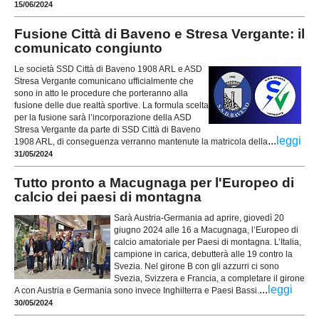
15/06/2024
Fusione Città di Baveno e Stresa Vergante: il
comunicato congiunto
Le società SSD Città di Baveno 1908 ARL e ASD
Stresa Vergante comunicano ufficialmente che
sono in atto le procedure che porteranno alla
fusione delle due realtà sportive. La formula scelta
per la fusione sarà l’incorporazione della ASD
Stresa Vergante da parte di SSD Città di Baveno
...
leggi
1908 ARL, di conseguenza verranno mantenute la matricola della
31/05/2024
Tutto pronto a Macugnaga per l'Europeo di
calcio dei paesi di montagna
Sarà Austria-Germania ad aprire, giovedì 20
giugno 2024 alle 16 a Macugnaga, l’Europeo di
calcio amatoriale per Paesi di montagna. L’Italia,
campione in carica, debutterà alle 19 contro la
Svezia. Nel girone B con gli azzurri ci sono
Svezia, Svizzera e Francia, a completare il girone
...
leggi
A con Austria e Germania sono invece Inghilterra e Paesi Bassi.
30/05/2024