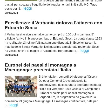
considerato che nemmeno i supplementari sono
bastati per spezzare l’equilibrio dei regolamentari, finiti sullo 0-0. Terzo
...
leggi
posto per l&
28/06/2024
Eccellenza: il Verbania rinforza l'attacco con
Edoardo Secci
Il Verbania si assicura un attaccante con più di 100 gol in carriera. E'
ufficiale l'arrivo in biancocerchiato di Edoardo Secci. La punta classe 1993
ha realizzato 13 reti nell'ultima stagione disputata in Eccellenza con la
maglia dello Stresa Vergante. Nel massimo campionato regionale, Secci
...
leggi
ha vestito anche le maglie di Accademia Borgomanero,
26/06/2024
Europei dei paesi di montagna a
Macugnaga: presentata l'Italia
Si è tenuta ieri, venerdì 14 giugno, all’Ossola
Outodor Center di Crevoladossola la
presentazione della squadra che rappresenterà
l’Italia e il Verbano Cusio Ossola ai Campionati
Europei di calcio per Paesi di montagna, il
Bergdorf-Em, in programma da giovedì 20 a
domenica 23 giugno a Macugnaga. La rassegna continentale, nata per
...
leggi
p