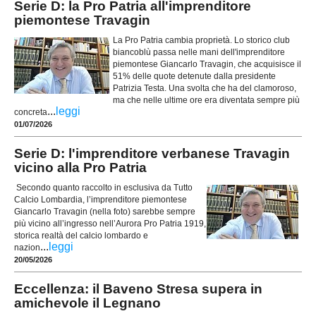
Serie D: la Pro Patria all'imprenditore
piemontese Travagin
La Pro Patria cambia proprietà. Lo storico club
biancoblù passa nelle mani dell'imprenditore
piemontese Giancarlo Travagin, che acquisisce il
51% delle quote detenute dalla presidente
Patrizia Testa. Una svolta che ha del clamoroso,
ma che nelle ultime ore era diventata sempre più
...
leggi
concreta
01/07/2026
Serie D: l'imprenditore verbanese Travagin
vicino alla Pro Patria
Secondo quanto raccolto in esclusiva da Tutto
Calcio Lombardia, l’imprenditore piemontese
Giancarlo Travagin (nella foto) sarebbe sempre
più vicino all’ingresso nell’Aurora Pro Patria 1919,
storica realtà del calcio lombardo e
...
leggi
nazion
20/05/2026
Eccellenza: il Baveno Stresa supera in
amichevole il Legnano