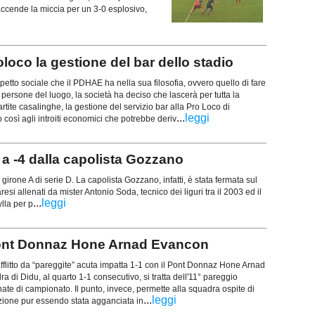
accende la miccia per un 3-0 esplosivo,
oloco la gestione del bar dello stadio
petto sociale che il PDHAE ha nella sua filosofia, ovvero quello di fare
 persone del luogo, la società ha deciso che lascerà per tutta la
rtite casalinghe, la gestione del servizio bar alla Pro Loco di
...
leggi
 così agli introiti economici che potrebbe deriv
 a -4 dalla capolista Gozzano
 girone A di serie D. La capolista Gozzano, infatti, è stata fermata sul
esi allenati da mister Antonio Soda, tecnico dei liguri tra il 2003 ed il
...
leggi
ylla per p
e Pont Donnaz Hone Arnad Evancon
flitto da “pareggite” acuta impatta 1-1 con il Pont Donnaz Hone Arnad
a di Didu, al quarto 1-1 consecutivo, si tratta dell'11° pareggio
nate di campionato. Il punto, invece, permette alla squadra ospite di
...
leggi
izione pur essendo stata agganciata in