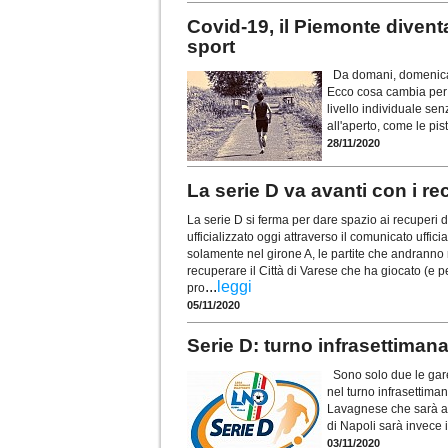
Covid-19, il Piemonte diven
sport
Da domani, domenica 
Ecco cosa cambia per ch
livello individuale senz
all'aperto, come le pist
28/11/2020
La serie D va avanti con i r
La serie D si ferma per dare spazio ai recuperi d
ufficializzato oggi attraverso il comunicato uffici
solamente nel girone A, le partite che andranno
recuperare il Città di Varese che ha giocato (e pe
...
leggi
pro
05/11/2020
Serie D: turno infrasettimana
Sono solo due le gar
nel turno infrasettima
Lavagnese che sarà ar
di Napoli sarà invece 
03/11/2020