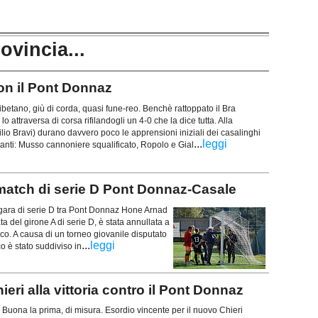
rovincia...
 con il Pont Donnaz
etano, giù di corda, quasi fune-reo. Benchè rattoppato il Bra
lo attraversa di corsa rifilandogli un 4-0 che la dice tutta. Alla
ilio Bravi) durano davvero poco le apprensioni iniziali dei casalinghi
...
leggi
anti: Musso cannoniere squalificato, Ropolo e Gial
l match di serie D Pont Donnaz-Casale
 gara di serie D tra Pont Donnaz Hone Arnad
 del girone A di serie D, è stata annullata a
oco. A causa di un torneo giovanile disputato
...
leggi
co è stato suddiviso in
ieri alla vittoria contro il Pont Donnaz
! Buona la prima, di misura. Esordio vincente per il nuovo Chieri