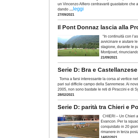
un Vincenzo Alfiero centravanti guastatore che 
...
leggi
dando
27/09/2021
Il Pont Donnaz lascia alla Pr
“In continuità con l’as
avvicinare e aiutare le
stagione, durante le pa
Montjovet, rinunciando
21/09/2021
Serie D: Bra e Castellanzese
Torna a farsi interessante la corsa al vertice nel
pari sul difficile campo della Sanremese. Ai novar
2005, non sono bastate le reti di Piraccini e di S
28/02/2021
Serie D: parità tra Chieri 
CHIERI – Un Chieri af
Evancon. Per la squadr
conquistato in 20 gior
rimanere in terza pos
14/02/2021