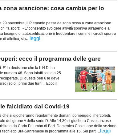
ta zona arancione: cosa cambia per lo
29 novembre, il Piemonte passa da zona rossa a zona arancione.
i fa sport: - E' consentito svolgere attività sportiva all'aperto e a
a bisogno di autocertificazione e frequentare i centri e i circoli sportivi
...
leggi
e di atletica, sia
ecuperi: ecco il programma delle gare
i. E' la decisione che la L.N.D. ha
ale numero 48. Sono infatti salite a 25
 recuperate. Di queste ben 6 le deve
rso) solo i primi due turni. Ecco il
le falcidiato dal Covid-19
e che si giocheranno regolarmente domani pomeriggio, mercoledì,
nale del girone A della serie D. Alle 14,30 si giocherà Castellanzese-
bitrata da Carlo Palumbo di Bari. Domenico Castellone della sezione
...
leggi
il fischietto Bra-Sanremese in programma alle 15. Sei parti