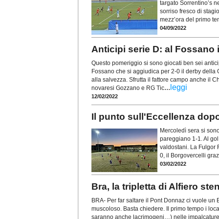
targato Sorrentino’s n
sorriso fresco di stag
mezz’ora del primo temp
04/09/2022
Anticipi serie D: al Fossano 
Questo pomeriggio si sono giocati ben sei anticipi
Fossano che si aggiudica per 2-0 il derby della 
alla salvezza. Sfrutta il fattore campo anche il Ch
...
leggi
novaresi Gozzano e RG Tic
12/02/2022
Il punto sull'Eccellenza dopo
Mercoledì sera si sono
pareggiano 1-1. Al gol
valdostani. La Fulgor 
0, il Borgovercelli gra
03/02/2022
Bra, la tripletta di Alfiero s
BRA- Per far saltare il Pont Donnaz ci vuole un 
muscoloso. Basta chiedere. Il primo tempo i local
saranno anche lacrimogeni…) nelle impalcature di