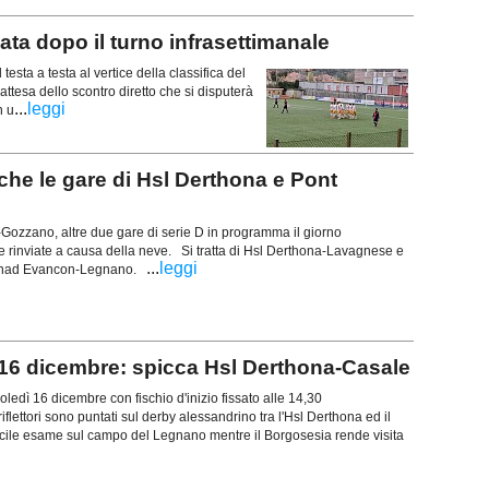
nata dopo il turno infrasettimanale
esta a testa al vertice della classifica del
 attesa dello scontro diretto che si disputerà
...
leggi
n u
nche le gare di Hsl Derthona e Pont
Gozzano, altre due gare di serie D in programma il giorno
te rinviate a causa della neve. Si tratta di Hsl Derthona-Lavagnese e
...
leggi
rnad Evancon-Legnano.
l 16 dicembre: spicca Hsl Derthona-Casale
ledì 16 dicembre con fischio d'inizio fissato alle 14,30
 riflettori sono puntati sul derby alessandrino tra l'Hsl Derthona ed il
fficile esame sul campo del Legnano mentre il Borgosesia rende visita