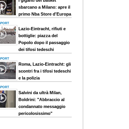
I giganti del basket
sbarcano a Milano: apre il
primo Nba Store d'Europa
 SPORT
Lazio-Eintracht, rifiuti e
bottiglie: piazza del
Popolo dopo il passaggio
dei tifosi tedeschi
 SPORT
Roma, Lazio-Eintracht: gli
scontri fra i tifosi tedeschi
e la polizia
 SPORT
Salvini da ultrà Milan,
Boldrini: "Abbraccio al
condannato messaggio
pericolosissimo"