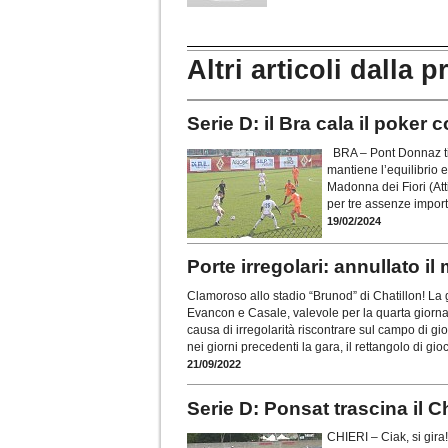
Altri articoli dalla p
Serie D: il Bra cala il poker
BRA – Pont Donnaz tib
mantiene l’equilibrio e 
Madonna dei Fiori (Att
per tre assenze import
19/02/2024
Porte irregolari: annullato i
Clamoroso allo stadio “Brunod” di Chatillon! La
Evancon e Casale, valevole per la quarta giornata
causa di irregolarità riscontrare sul campo di gi
nei giorni precedenti la gara, il rettangolo di gio
21/09/2022
Serie D: Ponsat trascina il Ch
CHIERI – Ciak, si gira