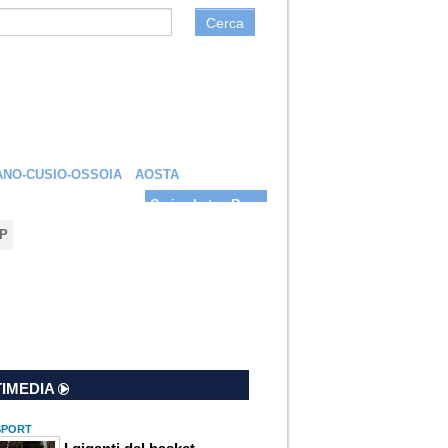
Cerca
NO-CUSIO-OSSOIA
AOSTA
Carica la tua Rosa
P
IMEDIA
 SPORT