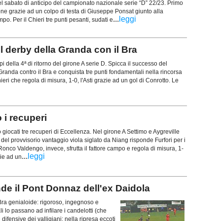
el sabato di anticipo del campionato nazionale serie “D” 22/23. Primo
ione grazie ad un colpo di testa di Giuseppe Ponsat giunto alla
...
leggi
o. Per il Chieri tre punti pesanti, sudati e
il derby della Granda con il Bra
 della 4ª di ritorno del girone A serie D. Spicca il successo del
Granda contro il Bra e conquista tre punti fondamentali nella rincorsa
ieri che regola di misura, 1-0, l'Asti grazie ad un gol di Conrotto. Le
 i recuperi
 giocati tre recuperi di Eccellenza. Nel girone A Settimo e Aygreville
 del provvisorio vantaggio viola siglato da Niang risponde Furfori per i
Ronco Valdengo, invece, sfrutta il fattore campo e regola di misura, 1-
...
leggi
zie ad un
tende il Pont Donnaz dell'ex Daidola
Bra genialoide: rigoroso, ingegnoso e
i lo passano ad infilare i candelotti (che
fensive dei valligiani; nella ripresa eccoti