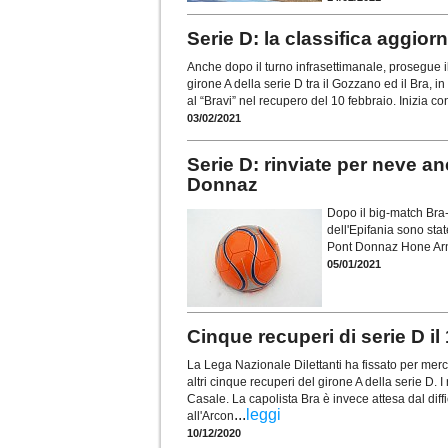
Serie D: la classifica aggior
Anche dopo il turno infrasettimanale, prosegue il t
girone A della serie D tra il Gozzano ed il Bra, in
al “Bravi” nel recupero del 10 febbraio. Inizia co
03/02/2021
Serie D: rinviate per neve a
Donnaz
Dopo il big-match Bra-
dell'Epifania sono sta
Pont Donnaz Hone A
05/01/2021
Cinque recuperi di serie D i
La Lega Nazionale Dilettanti ha fissato per merco
altri cinque recuperi del girone A della serie D. I
Casale. La capolista Bra è invece attesa dal di
...
leggi
all'Arcon
10/12/2020