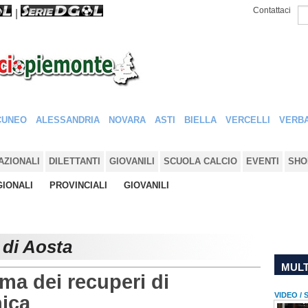
Contattaci
|
CUNEO
ALESSANDRIA
NOVARA
ASTI
BIELLA
VERCELLI
VERBA
AZIONALI
DILETTANTI
GIOVANILI
SCUOLA CALCIO
EVENTI
SHO
IONALI
PROVINCIALI
GIOVANILI
 di Aosta
MULT
ma dei recuperi di
VIDEO /
ica