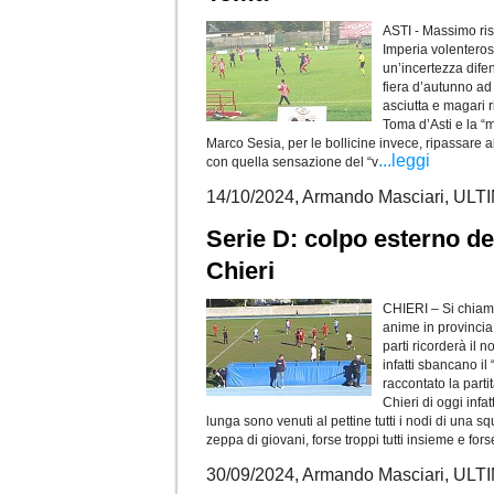
ASTI - Massimo risu
Imperia volenteros
un’incertezza difen
fiera d’autunno ad
asciutta e magari ri
Toma d’Asti e la “
Marco Sesia, per le bollicine invece, ripassare
...leggi
con quella sensazione del “v
14/10/2024, Armando Masciari, U
Serie D: colpo esterno d
Chieri
CHIERI – Si chiam
anime in provincia
parti ricorderà il n
infatti sbancano i
raccontato la part
Chieri di oggi infat
lunga sono venuti al pettine tutti i nodi di una 
zeppa di giovani, forse troppi tutti insieme e forse
30/09/2024, Armando Masciari, U