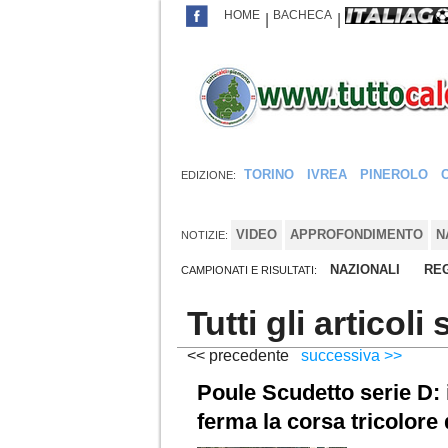
HOME
BACHECA
|
|
TORINO
IVREA
PINEROLO
EDIZIONE:
VIDEO
APPROFONDIMENTO
N
NOTIZIE:
NAZIONALI
REG
CAMPIONATI E RISULTATI:
Tutti gli articol
<< precedente
successiva >>
Poule Scudetto serie D: 
ferma la corsa tricolore 