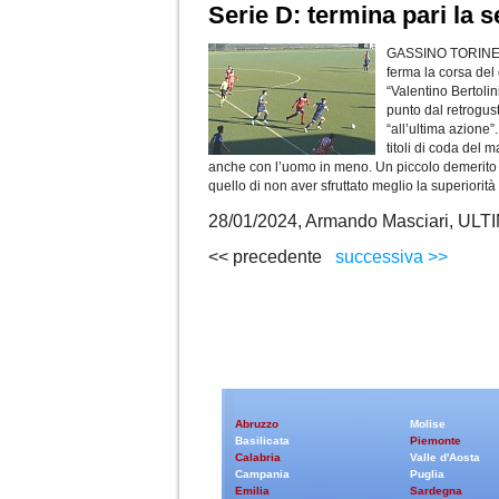
Serie D: termina pari la s
GASSINO TORINESE
ferma la corsa del
“Valentino Bertoli
punto dal retrogust
“all’ultima azione”
titoli di coda del m
anche con l’uomo in meno. Un piccolo demerito d
quello di non aver sfruttato meglio la superiorit
28/01/2024, Armando Masciari, U
<< precedente
successiva >>
Abruzzo
Molise
Basilicata
Piemonte
Calabria
Valle d'Aosta
Campania
Puglia
Emilia
Sardegna