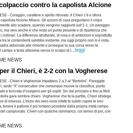
l colpaccio contro la capolista Alcione
 Coraggio, carattere e spirito ritrovato. Il Chieri c’è e sfiora
 capolista Alcione Milano. Gli azzurri di casa pregustano il colpo
amente allo scadere, quando vengono raggiunti sull’1-1. Un pareggio
ero, ma vero anche è che resta un punto pesante e di ripartenza che
 collinari. La differenza strutturale, di rosa e di ambizioni e soprattutto
ica tra le contendenti sarebbe evidente, ma oggi proprio non si è vista.
quadra abbonata alle rimonte e prosegue la sua corsa verso la
...leggi
 campo a testa altissima senza lo scalpo di l
LTIME NEWS
 per il Chieri, è 2-2 con la Vogherese
- Chieri e Vogherese impattano 2 a 2 al “Bertolini”. Pareggite
nari, sesto “X” consecutivo che comunque muove la classifica, punto
to e boccata d’ossigeno per gli ospiti. Sin dal principio e fino ai titoli
 della gara sembra chiaro. Vogherese che fa la partita, Chieri stratega
 di rimessa. L’inizio dei nero-rossi infatti fa subito capire le loro
, tenere il pallone il più lontano possibile dalla propria metà campo
e del campionato. Chieri con qualche rammarico, col senno di poi, con
LTIME NEWS