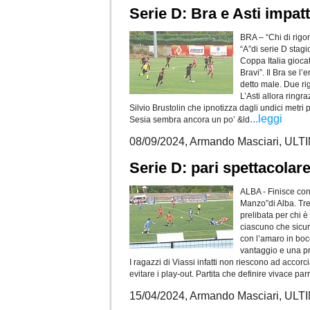
Serie D: Bra e Asti impatt
BRA – “Chi di rigor
“A”di serie D stagi
Coppa Italia giocat
Bravi”. Il Bra se l
detto male. Due rig
L’Asti allora ringr
Silvio Brustolin che ipnotizza dagli undici metri 
...leggi
Sesia sembra ancora un po’ &ld
08/09/2024, Armando Masciari, U
Serie D: pari spettacolare
ALBA - Finisce con 
Manzo”di Alba. Tre c
prelibata per chi è
ciascuno che sicur
con l’amaro in bocc
vantaggio e una pr
I ragazzi di Viassi infatti non riescono ad accorc
evitare i play-out. Partita che definire vivace par
15/04/2024, Armando Masciari, U