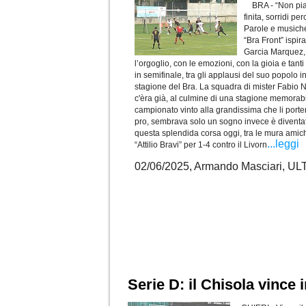
BRA - “Non pia
finita, sorridi pe
Parole e musiche
“Bra Front” ispir
Garcia Marquez, 
l’orgoglio, con le emozioni, con la gioia e tanti 
in semifinale, tra gli applausi del suo popolo in
stagione del Bra. La squadra di mister Fabio Ni
c'èra già, al culmine di una stagione memorabi
campionato vinto alla grandissima che li porte
pro, sembrava solo un sogno invece è diventat
questa splendida corsa oggi, tra le mura amich
...leggi
“Attilio Bravi” per 1-4 contro il Livorn
02/06/2025, Armando Masciari, 
Serie D: il Chisola vince