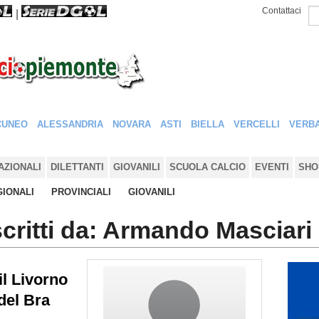
Contattaci
|
CUNEO
ALESSANDRIA
NOVARA
ASTI
BIELLA
VERCELLI
VERBA
AZIONALI
DILETTANTI
GIOVANILI
SCUOLA CALCIO
EVENTI
SHO
IONALI
PROVINCIALI
GIOVANILI
i scritti da: Armando Masciari
il Livorno
del Bra