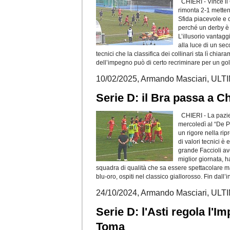
CHIERI - Vince il C
rimonta 2-1 metten
Sfida piacevole e 
perché un derby è 
L’illusorio vantagg
alla luce di un sec
tecnici che la classifica dei collinari sta lì chia
dell’impegno può di certo recriminare per un gol
10/02/2025, Armando Masciari, U
Serie D: il Bra passa a Ch
CHIERI - La pazienz
mercoledì al “De Pa
un rigore nella rip
di valori tecnici è
grande Faccioli ave
miglior giornata, h
squadra di qualità che sa essere spettacolare ma
blu-oro, ospiti nel classico giallorosso. Fin dall’i
24/10/2024, Armando Masciari, U
Serie D: l'Asti regola l'I
Toma