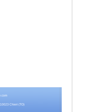
e.com
 10023 Chieri (TO)