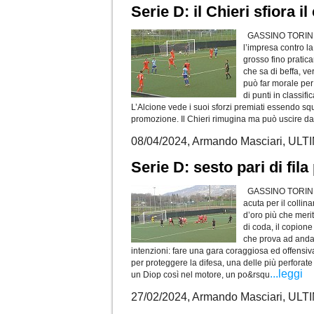
Serie D: il Chieri sfiora i
GASSINO TORINESE -
l’impresa contro la
grosso fino pratic
che sa di beffa, v
può far morale per i
di punti in classif
L’Alcione vede i suoi sforzi premiati essendo s
promozione. Il Chieri rimugina ma può uscire dal
08/04/2024, Armando Masciari, U
Serie D: sesto pari di fila
GASSINO TORINESE 
acuta per il colli
d’oro più che merita
di coda, il copione
che prova ad andare
intenzioni: fare una gara coraggiosa ed offensiva
per proteggere la difesa, una delle più perforat
...leggi
un Diop così nel motore, un po&rsqu
27/02/2024, Armando Masciari, U