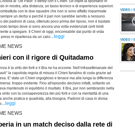
hisola al “De Paoli” il derby con il Chieri. Gli ospiti la spuntano in
do in mostra, alla distanza, un tasso tecnico e di esperienza superiori.
VIDEO /
combattuta con le due squadre che non si sono affatto risparmiate
sempre un derby e perché il pari non sarebbe servito a nessuno.
io dei padroni di casa, ottenuto poco prima del riposo, non è bastato
ondo tempo dove si sono ancora una volta evidenziati certi limiti
ramente a spiegare. Il Chieri di oggi, encomiabile dal punto di vista
...leggi
 preso in ripartenza da un calci
VIDEO /
LTIME NEWS
ieri con il rigore di Quitadamo
a è la virtù dei forti e il Bra ne ha eccome. Nell’infrasettimanale del
oli” la capolista regola di misura il Chieri fanalino di coda grazie ad
resa. E' stato un Chieri orgoglioso e tenace ma alla lunga la differenza
 emersa: troppo evidente. Fino all'episodio decisivo infatti, soltanto un
va mantenuto in equilibrio il risultato. Il Bra, pur non sembrando nella
a vinto con la consapevolezza dei più forti e con la mentalità di una
 anche pratica e quadrata, alla bisogna. Padroni di casa in divisa
...leggi
ni
LTIME NEWS
mperia in un match deciso dalla rete di