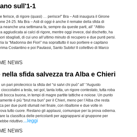
ano sull'1-1
e ferisce, di rigore (quasi) … perisce!” Bra – Asti inaugura il Girone
one 24-25. Ma Bra – Asti di oggi è anche il remake della sfida di
a neanche una settimana fa, sempre da queste parti, all’ “Attilio
’era aggiudicata ai calci di rigore, mentre oggi invece, dal dischetto, ha
ori sbagliati, di cui uno all’ultimo minuto di recupero e due punti persi.
azia la “Madonna dei Fiori” ma soprattutto il suo portiere e capitano
prima Costantino e poi Pautassi, Santo Subito! Il collettivo di Marco
LTIME NEWS
 nella sfida salvezza tra Alba e Chieri
un pari pirotecnico la sfida del “si salvi chi può” all’ “Augusto
ioccolatini a testa, sei gol, tanta lotta, un rigore contestato, tutta roba
 di bocca buona, in tempi di magre partite tattiche e noiose. Un punto
amente è più “brut ma bun” per il Chieri, meno per l’Alba che resta
a per due punti sfumati nel finale, con ribaltone e due volte in
ova tutto cuore. Restano gli applausi, comunque per la prova odierna.
iare la classifica delle pericolanti per aggrapparsi al gruppone per
...leggi
rebbe riduttivo.
LTIME NEWS