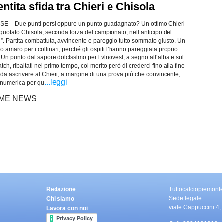
entita sfida tra Chieri e Chisola
 – Due punti persi oppure un punto guadagnato? Un ottimo Chieri
 quotato Chisola, seconda forza del campionato, nell’anticipo del
ni”. Partita combattuta, avvincente e pareggio tutto sommato giusto. Un
o amaro per i collinari, perché gli ospiti l’hanno pareggiata proprio
. Un punto dal sapore dolcissimo per i vinovesi, a segno all’alba e sui
atch, ribaltati nel primo tempo, col merito però di crederci fino alla fine
a ascrivere al Chieri, a margine di una prova più che convincente,
...leggi
à numerica per qu
LTIME NEWS
Redazione
Tuttocalciopiemont
Sede legale:
Chi siamo
viale Cappuccini 4,
Lavora con noi