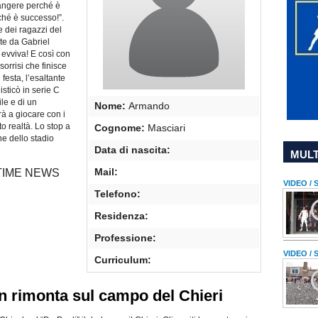
ngere perché è
rché è successo!”.
 dei ragazzi del
ate da Gabriel
evviva! E così con
sorrisi che finisce
 festa, l’esaltante
sticò in serie C
le e di un
Nome:
Armando
rà a giocare con i
o realtà. Lo stop a
Cognome:
Masciari
e dello stadio
Data di nascita:
MULT
Mail:
ULTIME NEWS
VIDEO /
Telefono:
Residenza:
Professione:
VIDEO /
Curriculum:
 in rimonta sul campo del Chieri