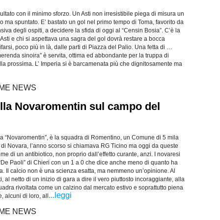
ltato con il minimo sforzo. Un Asti non irresistibile piega di misura un
o ma spuntato. E’ bastato un gol nel primo tempo di Toma, favorito da
siva degli ospiti, a decidere la sfida di oggi al “Censin Bosia”. C’è la
 Asti e chi si aspettava una sagra del gol dovrà restare a bocca
farsi, poco più in là, dalle parti di Piazza del Palio. Una fetta di …
merenda sinoira” è servita, ottima ed abbondante per la truppa di
 alla prossima. L’ Imperia si è barcamenata più che dignitosamente ma
LTIME NEWS
ella Novaromentin sul campo del
a “Novaromentin”, è la squadra di Romentino, un Comune di 5 mila
 di Novara, l’anno scorso si chiamava RG Ticino ma oggi da queste
ome di un antibiotico, non proprio dall’effetto curante, anzi. I novaresi
l “De Paoli” di Chieri con un 1 a 0 che dice anche meno di quanto ha
ita. Il calcio non è una scienza esatta, ma nemmeno un’opinione. Al
ti, al netto di un inizio di gara a dire il vero piuttosto incoraggiante, alla
squadra rivoltata come un calzino dal mercato estivo e soprattutto piena
...leggi
, alcuni di loro, all
LTIME NEWS