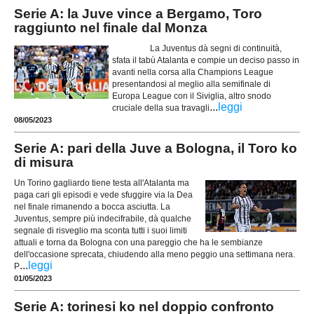
Serie A: la Juve vince a Bergamo, Toro
raggiunto nel finale dal Monza
La Juventus dà segni di continuità,
sfata il tabù Atalanta e compie un deciso passo in
avanti nella corsa alla Champions League
presentandosi al meglio alla semifinale di
Europa League con il Siviglia, altro snodo
...
leggi
cruciale della sua travagli
08/05/2023
Serie A: pari della Juve a Bologna, il Toro ko
di misura
Un Torino gagliardo tiene testa all'Atalanta ma
paga cari gli episodi e vede sfuggire via la Dea
nel finale rimanendo a bocca asciutta. La
Juventus, sempre più indecifrabile, dà qualche
segnale di risveglio ma sconta tutti i suoi limiti
attuali e torna da Bologna con una pareggio che ha le sembianze
dell'occasione sprecata, chiudendo alla meno peggio una settimana nera.
...
leggi
P
01/05/2023
Serie A: torinesi ko nel doppio confronto