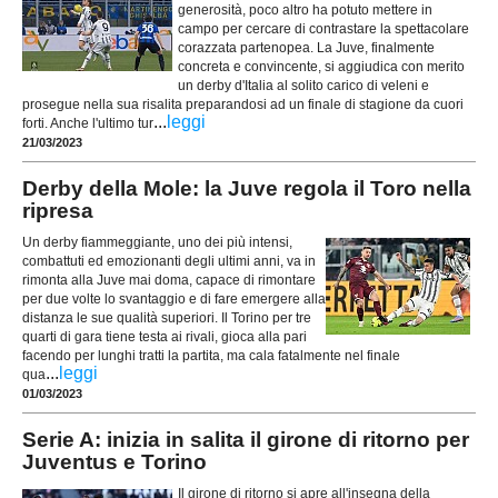
generosità, poco altro ha potuto mettere in
campo per cercare di contrastare la spettacolare
corazzata partenopea. La Juve, finalmente
concreta e convincente, si aggiudica con merito
un derby d'Italia al solito carico di veleni e
prosegue nella sua risalita preparandosi ad un finale di stagione da cuori
...
leggi
forti. Anche l'ultimo tur
21/03/2023
Derby della Mole: la Juve regola il Toro nella
ripresa
Un derby fiammeggiante, uno dei più intensi,
combattuti ed emozionanti degli ultimi anni, va in
rimonta alla Juve mai doma, capace di rimontare
per due volte lo svantaggio e di fare emergere alla
distanza le sue qualità superiori. Il Torino per tre
quarti di gara tiene testa ai rivali, gioca alla pari
facendo per lunghi tratti la partita, ma cala fatalmente nel finale
...
leggi
qua
01/03/2023
Serie A: inizia in salita il girone di ritorno per
Juventus e Torino
Il girone di ritorno si apre all'insegna della