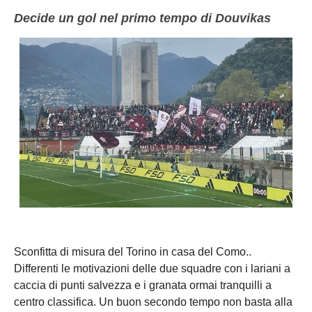
NOVARA
GIOVANILI
Decide un gol nel primo tempo di Douvikas
ASTI
SCUOLA CALCIO
BIELLA
EVENTI
VERCELLI
SHOP
VERBANO-CUSIO-OSSOIA
AOSTA
Carica la tua Rosa
Sconfitta di misura del Torino in casa del Como..
Differenti le motivazioni delle due squadre con i lariani a
caccia di punti salvezza e i granata ormai tranquilli a
centro classifica. Un buon secondo tempo non basta alla