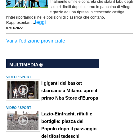
finalmente umile e concreta che sfata il tabù degli
scontri diretti dopo il ritorno in panchina di Allegri
e grazie ad una ripresa in crescendo castiga
l'Inter riportandosi nelle posizioni di classifica che contano.
...
leggi
Rappresentant
07/11/2022
Vai all'edizione provinciale
MULTIMEDIA
VIDEO / SPORT
I giganti del basket
sbarcano a Milano: apre il
primo Nba Store d'Europa
VIDEO / SPORT
Lazio-Eintracht, rifiuti e
bottiglie: piazza del
Popolo dopo il passaggio
dei tifosi tedeschi