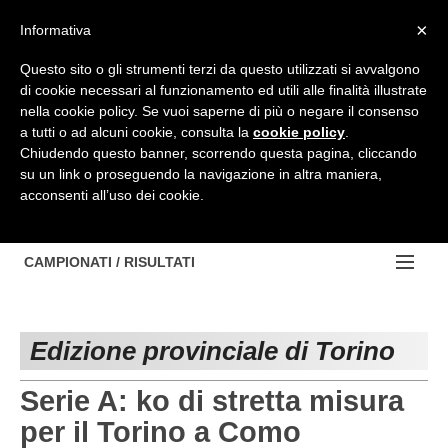
Top Menu
×
Informativa
Questo sito o gli strumenti terzi da questo utilizzati si avvalgono
di cookie necessari al funzionamento ed utili alle finalità illustrate
HOME
nella cookie policy. Se vuoi saperne di più o negare il consenso
a tutti o ad alcuni cookie, consulta la
cookie policy
.
BACHECA
Chiudendo questo banner, scorrendo questa pagina, cliccando
su un link o proseguendo la navigazione in altra maniera,
PROVINCE
acconsenti all’uso dei cookie.
EDIZIONE:
NOTIZIE
TORINO
NOTIZIE:
CAMPIONATI / RISULTATI
Contattaci
IVREA
VIDEO
Campionati e Risultati:
Cerca
PINEROLO
APPROFONDIMENTO
Edizione provinciale di Torino
NAZIONALI
CUNEO
NAZIONALI
REGIONALI
Serie A: ko di stretta misura
ALESSANDRIA
DILETTANTI
per il Torino a Como