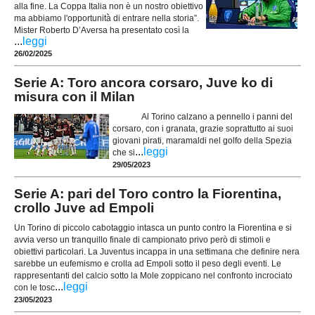
alla fine. La Coppa Italia non è un nostro obiettivo
ma abbiamo l'opportunità̀ di entrare nella storia”.
Mister Roberto D’Aversa ha presentato così la
...
leggi
26/02/2025
Serie A: Toro ancora corsaro, Juve ko di
misura con il Milan
Al Torino calzano a pennello i panni del
corsaro, con i granata, grazie soprattutto ai suoi
giovani pirati, maramaldi nel golfo della Spezia
...
leggi
che si
29/05/2023
Serie A: pari del Toro contro la Fiorentina,
crollo Juve ad Empoli
Un Torino di piccolo cabotaggio intasca un punto contro la Fiorentina e si
avvia verso un tranquillo finale di campionato privo però di stimoli e
obiettivi particolari. La Juventus incappa in una settimana che definire nera
sarebbe un eufemismo e crolla ad Empoli sotto il peso degli eventi. Le
rappresentanti del calcio sotto la Mole zoppicano nel confronto incrociato
...
leggi
con le tosc
23/05/2023