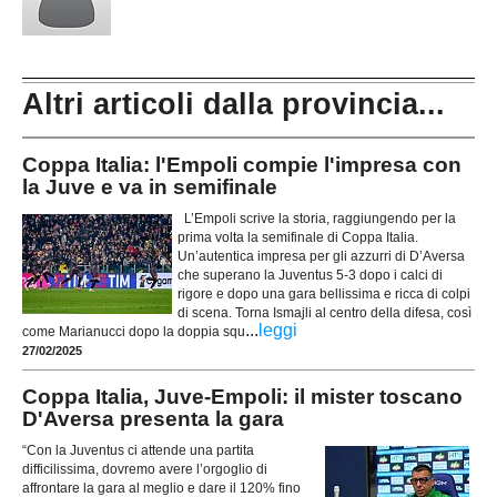
Altri articoli dalla provincia...
Coppa Italia: l'Empoli compie l'impresa con
la Juve e va in semifinale
L’Empoli scrive la storia, raggiungendo per la
prima volta la semifinale di Coppa Italia.
Un’autentica impresa per gli azzurri di D’Aversa
che superano la Juventus 5-3 dopo i calci di
rigore e dopo una gara bellissima e ricca di colpi
di scena. Torna Ismajli al centro della difesa, così
...
leggi
come Marianucci dopo la doppia squ
27/02/2025
Coppa Italia, Juve-Empoli: il mister toscano
D'Aversa presenta la gara
“Con la Juventus ci attende una partita
difficilissima, dovremo avere l’orgoglio di
affrontare la gara al meglio e dare il 120% fino