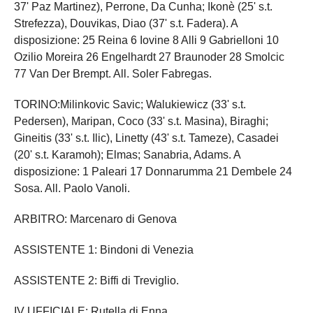
37' Paz Martinez), Perrone, Da Cunha; Ikonè (25' s.t.
Strefezza), Douvikas, Diao (37' s.t. Fadera). A
disposizione: 25 Reina 6 Iovine 8 Alli 9 Gabrielloni 10
Ozilio Moreira 26 Engelhardt 27 Braunoder 28 Smolcic
77 Van Der Brempt. All. Soler Fabregas.
TORINO:Milinkovic Savic; Walukiewicz (33' s.t.
Pedersen), Maripan, Coco (33' s.t. Masina), Biraghi;
Gineitis (33' s.t. Ilic), Linetty (43' s.t. Tameze), Casadei
(20' s.t. Karamoh); Elmas; Sanabria, Adams. A
disposizione: 1 Paleari 17 Donnarumma 21 Dembele 24
Sosa. All. Paolo Vanoli.
ARBITRO: Marcenaro di Genova
ASSISTENTE 1: Bindoni di Venezia
ASSISTENTE 2: Biffi di Treviglio.
IV UFFICIALE: Rutella di Enna.