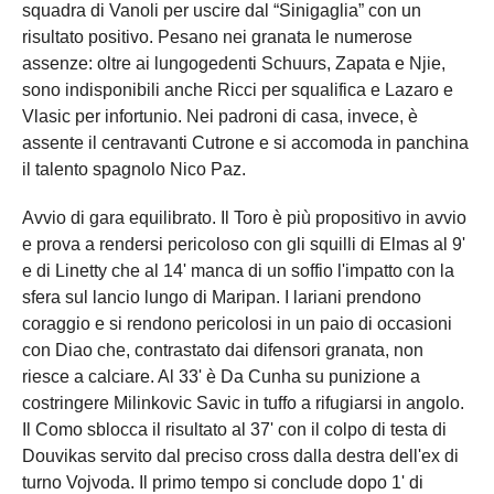
squadra di Vanoli per uscire dal “Sinigaglia” con un
risultato positivo. Pesano nei granata le numerose
assenze: oltre ai lungogedenti Schuurs, Zapata e Njie,
sono indisponibili anche Ricci per squalifica e Lazaro e
Vlasic per infortunio. Nei padroni di casa, invece, è
assente il centravanti Cutrone e si accomoda in panchina
il talento spagnolo Nico Paz.
Avvio di gara equilibrato. Il Toro è più propositivo in avvio
e prova a rendersi pericoloso con gli squilli di Elmas al 9'
e di Linetty che al 14' manca di un soffio l'impatto con la
sfera sul lancio lungo di Maripan. I lariani prendono
coraggio e si rendono pericolosi in un paio di occasioni
con Diao che, contrastato dai difensori granata, non
riesce a calciare. Al 33' è Da Cunha su punizione a
costringere Milinkovic Savic in tuffo a rifugiarsi in angolo.
Il Como sblocca il risultato al 37' con il colpo di testa di
Douvikas servito dal preciso cross dalla destra dell'ex di
turno Vojvoda. Il primo tempo si conclude dopo 1' di