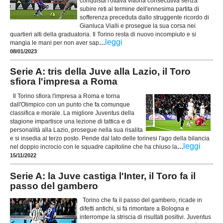
conquista l'ottava vittoria consecutiva senza
subire reti al termine dell'ennesima partita di
sofferenza preceduta dallo struggente ricordo di
Gianluca Vialli e prosegue la sua corsa nei
quartieri alti della graduatoria. Il Torino resta di nuovo incompiuto e si
...
leggi
mangia le mani per non aver sap
08/01/2023
Serie A: tris della Juve alla Lazio, il Toro
sfiora l'impresa a Roma
Il Torino sfiora l'impresa a Roma e torna
dall'Olimpico con un punto che fa comunque
classifica e morale. La migliore Juventus della
stagione impartisce una lezione di tattica e di
personalità alla Lazio, prosegue nella sua risalita
e si insedia al terzo posto. Pende dal lato delle torinesi l'ago della bilancia
...
leggi
nel doppio incrocio con le squadre capitoline che ha chiuso la
15/11/2022
Serie A: la Juve castiga l'Inter, il Toro fa il
passo del gambero
Torino che fa il passo del gambero, ricade in
difetti antichi, si fa rimontare a Bologna e
interrompe la striscia di risultati positivi. Juventus