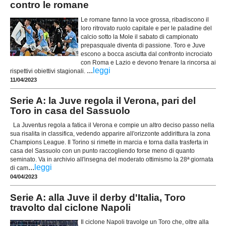
contro le romane
Le romane fanno la voce grossa, ribadiscono il
loro ritrovato ruolo capitale e per le paladine del
calcio sotto la Mole il sabato di campionato
prepasquale diventa di passione. Toro e Juve
escono a bocca asciutta dal confronto incrociato
con Roma e Lazio e devono frenare la rincorsa ai
...
leggi
rispettivi obiettivi stagionali.
11/04/2023
Serie A: la Juve regola il Verona, pari del
Toro in casa del Sassuolo
La Juventus regola a fatica il Verona e compie un altro deciso passo nella
sua risalita in classifica, vedendo apparire all'orizzonte addirittura la zona
Champions League. Il Torino si rimette in marcia e torna dalla trasferta in
casa del Sassuolo con un punto raccogliendo forse meno di quanto
seminato. Va in archivio all'insegna del moderato ottimismo la 28ª giornata
...
leggi
di cam
04/04/2023
Serie A: alla Juve il derby d'Italia, Toro
travolto dal ciclone Napoli
Il ciclone Napoli travolge un Toro che, oltre alla