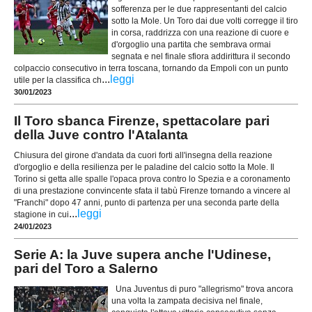
sofferenza per le due rappresentanti del calcio
sotto la Mole. Un Toro dai due volti corregge il tiro
in corsa, raddrizza con una reazione di cuore e
d'orgoglio una partita che sembrava ormai
segnata e nel finale sfiora addirittura il secondo
colpaccio consecutivo in terra toscana, tornando da Empoli con un punto
...
leggi
utile per la classifica ch
30/01/2023
Il Toro sbanca Firenze, spettacolare pari
della Juve contro l'Atalanta
Chiusura del girone d'andata da cuori forti all'insegna della reazione
d'orgoglio e della resilienza per le paladine del calcio sotto la Mole. Il
Torino si getta alle spalle l'opaca prova contro lo Spezia e a coronamento
di una prestazione convincente sfata il tabù Firenze tornando a vincere al
"Franchi" dopo 47 anni, punto di partenza per una seconda parte della
...
leggi
stagione in cui
24/01/2023
Serie A: la Juve supera anche l'Udinese,
pari del Toro a Salerno
Una Juventus di puro "allegrismo" trova ancora
una volta la zampata decisiva nel finale,